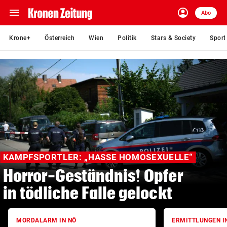
menu
account_circle
Navigation
Anmelden
Abo
close
Schließen
ein-/ausklappen
Krone+
Österreich
Wien
Politik
Stars & Society
Sport
Abonnieren
account_circle
arrow_right
Anmelden
pin_drop
arrow_right
Bundesland auswäh
Wien
bookmark
Merkliste
KAMPFSPORTLER: „HASSE HOMOSEXUELLE“
Horror-Geständnis! Opfer
Suchbegriff
search
eingeben
in tödliche Falle gelockt
MORDALARM IN NÖ
ERMITTLUNGEN I