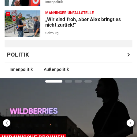
Innenpolitik
MANNINGER UNFALLSTELLE
„Wir sind froh, aber Alex bringt es
nicht zurück!“
Salzburg
chevron_right
POLITIK
Innenpolitik
Außenpolitik