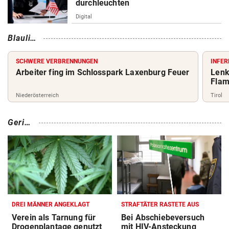
durchleuchten
Digital
Blaulic
ht
SCHWERE VERBRENNUNGEN
INFER
Arbeiter fing im Schlosspark Laxenburg Feuer
Lenk
Flam
Niederösterreich
Tirol
Geric
ht
DREI MÄNNER ANGEKLAGT
STRAFTÄTER RASTETE AUS
Verein als Tarnung für
Bei Abschiebeversuch
Drogenplantage genutzt
mit HIV-Ansteckung