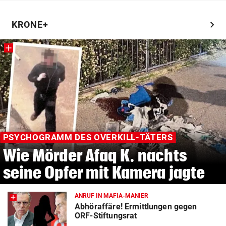
chevron_right
KRONE+
PSYCHOGRAMM DES OVERKILL-TÄTERS
Wie Mörder Afaq K. nachts
seine Opfer mit Kamera jagte
ANRUF IN MAFIA-MANIER
Abhöraffäre! Ermittlungen gegen
ORF-Stiftungsrat