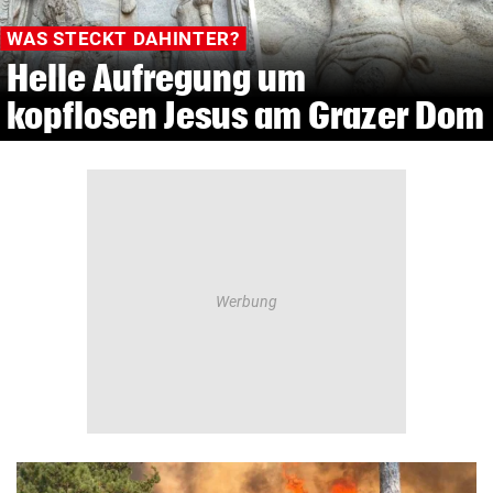
OBSZÖNE BILDER AN KINDER VERSCHICKT
Lottogewinner gerät wegen
Dick-Pics ins Visier der Justiz