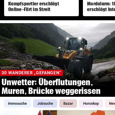
Kampfsportler erschlägt
Mordalarm: 1
© Krone Multimedia GmbH & Co KG 2026
Online-Flirt im Streit
erschlägt Int
Muthgasse 2, 1190 Wien
30 WANDERER „GEFANGEN“
Unwetter: Überflutungen,
Muren, Brücke weggerissen
Immosuche
Jobsuche
Bazar
Horoskop
New