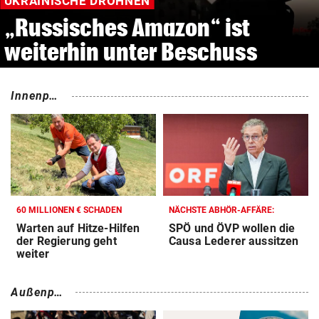
NACH ASSAD-STURZ
Syrer bekommen in Österreich
nun seltener Asyl
Innenpoli
tik
60 MILLIONEN € SCHADEN
NÄCHSTE ABHÖR-AFFÄRE:
Warten auf Hitze-Hilfen
SPÖ und ÖVP wollen die
der Regierung geht
Causa Lederer aussitzen
weiter
Außenpol
itik