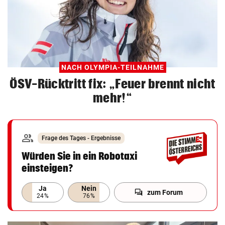
NACH OLYMPIA-TEILNAHME
ÖSV-Rücktritt fix: „Feuer brennt nicht
mehr!“
group
Frage des Tages - Ergebnisse
Würden Sie in ein Robotaxi
einsteigen?
Ja
Nein
forum
zum Forum
24%
76%