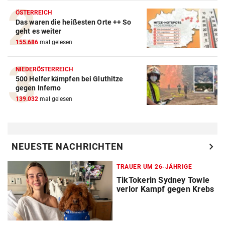
ÖSTERREICH
Das waren die heißesten Orte ++ So
geht es weiter
155.686
mal gelesen
NIEDERÖSTERREICH
500 Helfer kämpfen bei Gluthitze
gegen Inferno
139.032
mal gelesen
chevron_right
NEUESTE NACHRICHTEN
TRAUER UM 26-JÄHRIGE
TikTokerin Sydney Towle
verlor Kampf gegen Krebs