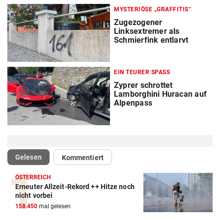
MYSTERIÖSE „GRAFFITIS“
Zugezogener
Linksextremer als
Schmierfink entlarvt
EIN TEURER SPASS
Zyprer schrottet
Lamborghini Huracan auf
Alpenpass
(ausgewählt)
Gelesen
Kommentiert
ÖSTERREICH
Erneuter Allzeit-Rekord ++ Hitze noch
nicht vorbei
158.450
mal gelesen