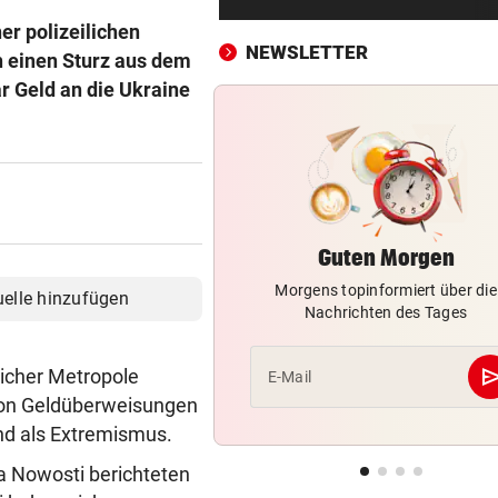
War dieser Unterhaus-Abbr
er polizeilichen
wirklich notwendig?
NEWSLETTER
h einen Sturz aus dem
 Geld an die Ukraine
NEO-RIEDER SCHWAB
vor ein
„Stell dir vor, du holst mit R
einen Titel“
IM STEIRISCHEN REVIER
vor ein
Vom „Juniorpartner“ zum gr
Liga-Rivalen
Guten Morgen
Morgens topinformiert über die
BOOKING.COM-DATENLECK
vor ein
uelle hinzufügen
Nachrichten des Tages
Betrugswelle gegen Urlauber
schützen Sie sich
se
licher Metropole
E-Mail
ÜBERGRIFF BEI FEIER
vor ein
 von Geldüberweisungen
Grapsch-Vorwürfe gegen
and als Extremismus.
steirischen Polizisten
ia Nowosti berichteten
WIRRES POSTING
vor ein