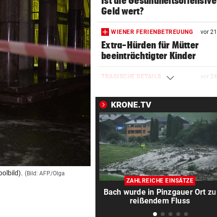
Ist die Gesundheitsoffensive
Geld wert?
WIENER FERIENBETREUUNG
vor 2
Extra-Hürden für Mütter
beeinträchtigter Kinder
TRAGISCHE DETAILS
vor 2
Barca und Co.! Reaktionen a
von Jorge Messi
KRONE.TV
SCHRECKEN UND CHAOS
vor 2
Wildschwein legte U-Bahn i
Budapest lahm
RED BULL SALZBURG
vor 2
olbild).
(Bild: AFP/Olga
Schwere Verletzung trübt Fr
ZAHLREICHE EINSÄTZE
über zweiten Sieg
Bach wurde in Pinzgauer Ort zu
reißendem Fluss
AUFREGUNG IN OÖ-LIGA
vor 3