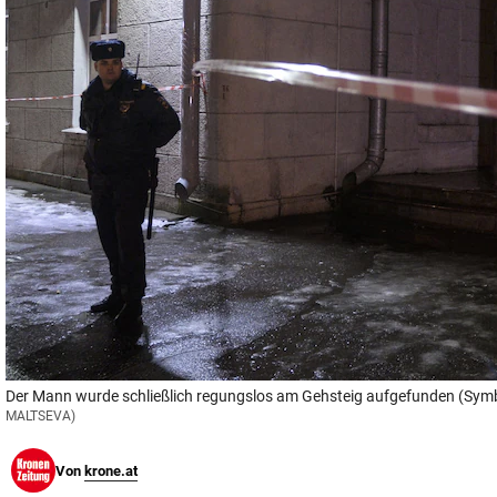
© Krone Multimedia GmbH & Co KG 2026
Muthgasse 2, 1190 Wien
Der Mann wurde schließlich regungslos am Gehsteig aufgefunden (Symb
MALTSEVA)
Von
krone.at