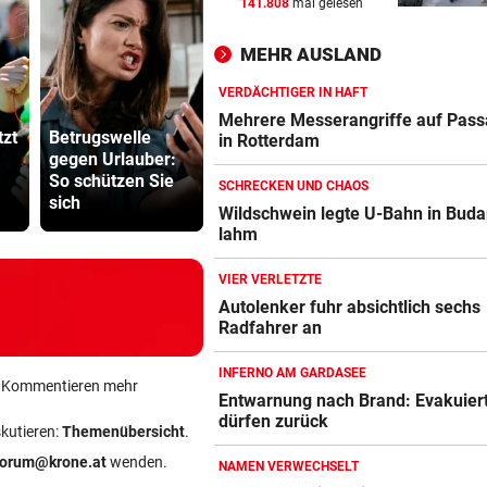
141.808
mal gelesen
42 TIERE ABGENOMMEN
vor 
180.000 Euro Steuergeld für
MEHR AUSLAND
falschen Tierschutz
VERDÄCHTIGER IN HAFT
MARQUEZ ENTTÄUSCHT
vor 
Mehrere Messerangriffe auf Pass
tzt
Betrugswelle
Sieg!
MotoGP: Martin holt sich
in Rotterdam
gegen Urlauber:
Erfolgreiches
Grapsch-V
Sprintsieg in Silverstone
So schützen Sie
Debüt für Senft in
gegen steir
SCHRECKEN UND CHAOS
sich
Karlsruhe
Polizisten
UNGLÜCKLICH
vor 
Wildschwein legte U-Bahn in Buda
lahm
Salzburg-Talent verletzte si
früh im Spiel
VIER VERLETZTE
Autolenker fuhr absichtlich sechs
Radfahrer an
INFERNO AM GARDASEE
ein Kommentieren mehr
Entwarnung nach Brand: Evakuier
dürfen zurück
skutieren:
Themenübersicht
.
forum@krone.at
wenden.
NAMEN VERWECHSELT