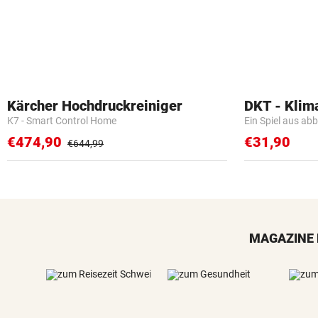
Kärcher Hochdruckreiniger
DKT - Klim
K7 - Smart Control Home
Ein Spiel aus ab
€474,90
€31,90
€644,99
MAGAZINE 