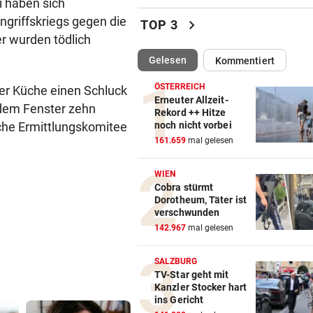
i haben sich
Britney Spears: „Ich habe al
ngriffskriegs gegen die
chevron_right
TOP 3
Mama versagt“
r wurden tödlich
(ausgewählt)
Gelesen
Kommentiert
WEITER KEINE ERHOLUNG
vor ein
Im Osten: Kommende Woche
ÖSTERREICH
der Küche einen Schluck
unter 30 Grad
Erneuter Allzeit-
 dem Fenster zehn
Rekord ++ Hitze
iche Ermittlungskomitee
noch nicht vorbei
FEUERWEHR GEFORDERT
vor ein
161.659
mal gelesen
In nur acht Stunden fuhren z
Autos in Baugruben
WIEN
Cobra stürmt
AFLE TOP-SPIEL:
vor ein
Dorotheum, Täter ist
LIVE: Vienna Vikings treffen 
verschwunden
Wroclav Panthers
142.967
mal gelesen
BUNDESLIGA IM TICKER
vor 
SALZBURG
LIVE ab 19.30 Uhr: Steirerde
TV-Star geht mit
Kanzler Stocker hart
Hartberg – Sturm
ins Gericht