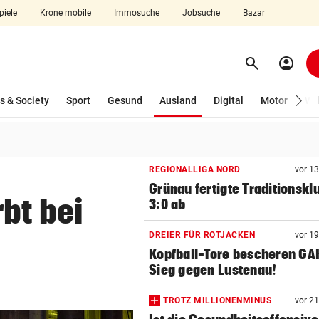
piele
Krone mobile
Immosuche
Jobsuche
Bazar
search
account_circle
Menü aufklappen
Suchen
(ausgewählt)
s & Society
Sport
Gesund
Ausland
Digital
Motor
Wir
len
REGIONALLIGA NORD
vor 1
Grünau fertigte Traditionskl
bt bei
3:0 ab
DREIER FÜR ROTJACKEN
vor 1
Kopfball-Tore bescheren GA
Sieg gegen Lustenau!
TROTZ MILLIONENMINUS
vor 2