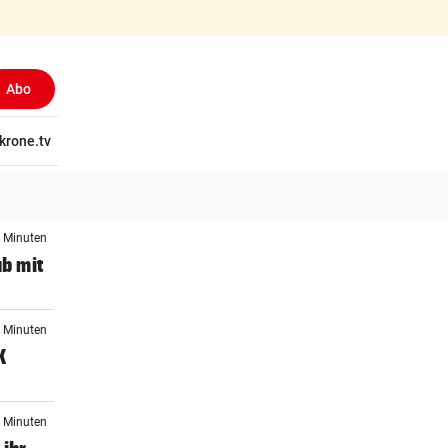
Abo
tschaft
krone.tv
Wissen
Gericht
Kolumnen
Freizeit
Reise
Ti
3 Minuten
ub mit
9 Minuten
K
1 Minuten