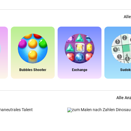
Alle
Bubbles Shooter
Exchange
Sudok
Alle An