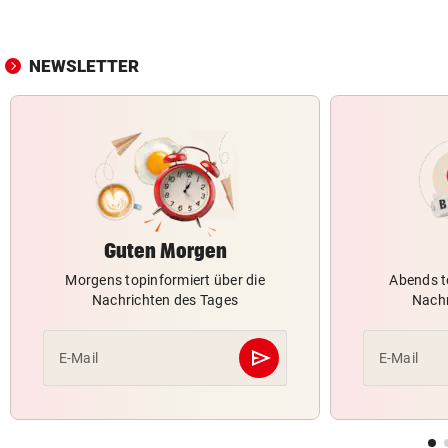
NEWSLETTER
Guten Morgen
Morgens topinformiert über die
Abends t
Nachrichten des Tages
Nachr
send
E-Mail
E-Mail
Abschicken