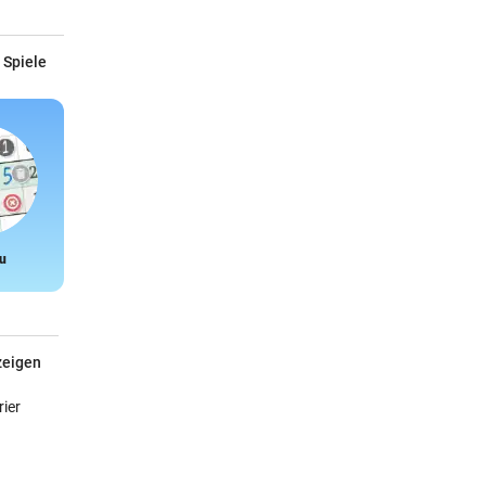
 Spiele
u
Snake
zeigen