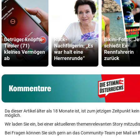
Betrüger knöpfte
Ruck-
Bikini-Fotos: Je
Tiroler (71)
Nachfolgerin: „Es
schießt Ex-
kleines Vermögen
war halt eine
Rennfahrerin
ab
Herrenrunde“
zurück
Da dieser Artikel älter als 18 Monate ist, ist zum jetzigen Zeitpunkt k
möglich.
Wir laden Sie ein, bei einer aktuelleren themenrelevanten Story mitzudi
Bei Fragen können Sie sich gern an das Community-Team per Mail an