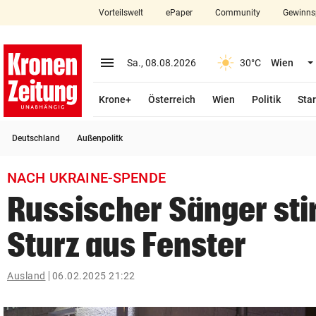
Vorteilswelt
ePaper
Community
Gewinns
close
Schließen
menu
Menü aufklappen
Sa., 08.08.2026
30°C
Wien
Abonnieren
Krone+
Österreich
Wien
Politik
Star
account_circle
arrow_right
Anmelden
Deutschland
Außenpolitk
pin_drop
arrow_right
Bundesland auswäh
Wien
NACH UKRAINE-SPENDE
bookmark
Merkliste
Russischer Sänger stir
Sturz aus Fenster
Suchbegriff
search
eingeben
Ausland
06.02.2025 21:22