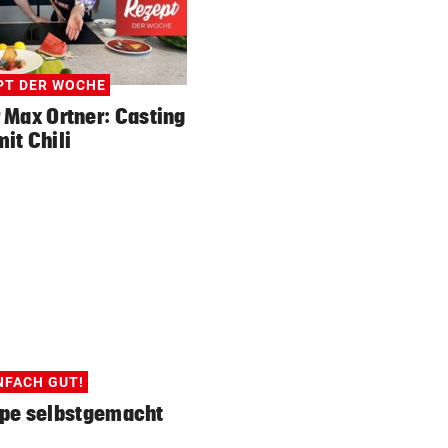
PT DER WOCHE
 Max Ortner: Casting
mit Chili
NFACH GUT!
pe selbstgemacht