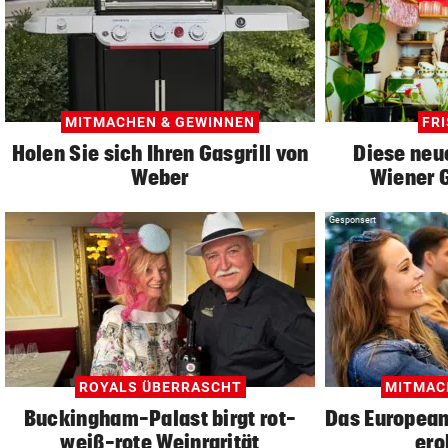
MITMACHEN & GEWINNEN
FR
Holen Sie sich Ihren Gasgrill von
Diese neu
Weber
Wiener 
Gesponsert
ROYALS ÜBERRASCHT
MITMAC
Buckingham-Palast birgt rot-
Das European 
weiß-rote Weinrarität
ero