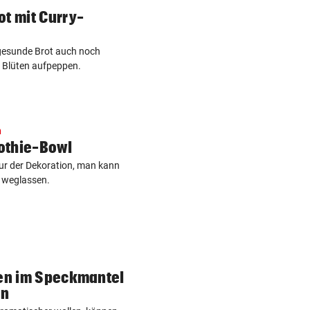
t mit Curry-
 gesunde Brot auch noch
 Blüten aufpeppen.
n
thie-Bowl
ur der Dekoration, man kann
 weglassen.
en im Speckmantel
en