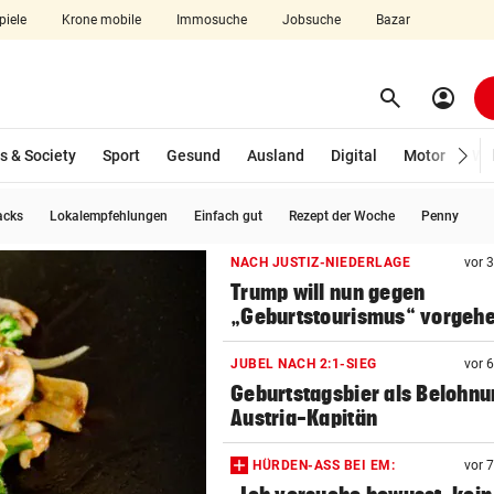
piele
Krone mobile
Immosuche
Jobsuche
Bazar
search
account_circle
Menü aufklappen
Suchen
s & Society
Sport
Gesund
Ausland
Digital
Motor
Wir
acks
Lokalempfehlungen
Einfach gut
Rezept der Woche
Penny
len
NACH JUSTIZ-NIEDERLAGE
vor 
Trump will nun gegen
„Geburtstourismus“ vorgeh
JUBEL NACH 2:1-SIEG
vor 
Geburtstagsbier als Belohnu
Austria-Kapitän
HÜRDEN-ASS BEI EM:
vor 