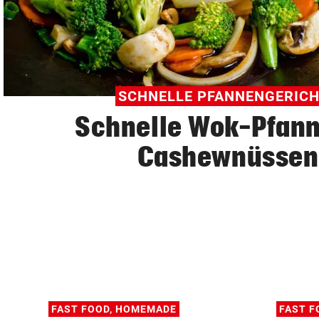
© Krone Multimedia GmbH & Co KG 2026
Muthgasse 2, 1190 Wien
SCHNELLE PFANNENGERIC
Schnelle Wok-Pfann
Cashewnüssen
FAST FOOD, HOMEMADE
FAST F