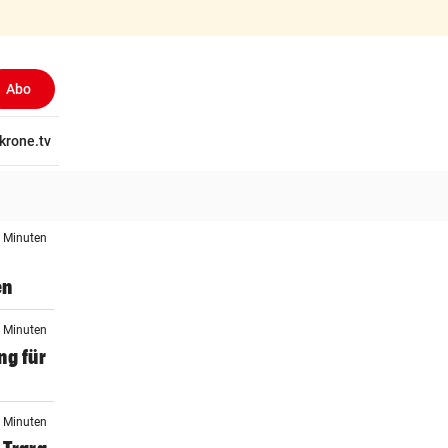
Abo
tschaft
krone.tv
Wissen
Gericht
Kolumnen
Freizeit
Reise
Ti
3 Minuten
en
6 Minuten
ng für
7 Minuten