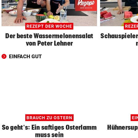
REZEPT DER WOCHE
REZE
Der beste Wassermelonensalat
Schauspieler
von Peter Lehner
EINFACH GUT
BRAUCH ZU OSTERN
EI
So geht‘s: Ein saftiges Osterlamm
Hühnersup
muss sein