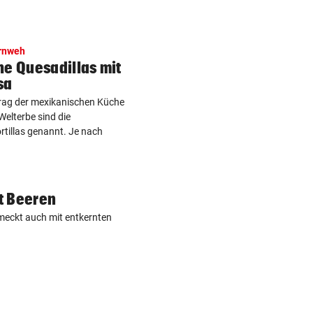
rnweh
e Quesadillas mit
sa
trag der mexikanischen Küche
Welterbe sind die
rtillas genannt. Je nach
it Beeren
meckt auch mit entkernten