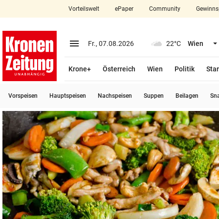
Vorteilswelt
ePaper
Community
Gewinns
close
Schließen
menu
Menü aufklappen
Fr., 07.08.2026
22°C
Wien
Abonnieren
Krone+
Österreich
Wien
Politik
Star
account_circle
arrow_right
Anmelden
Vorspeisen
Hauptspeisen
Nachspeisen
Suppen
Beilagen
Sn
pin_drop
arrow_right
Bundesland auswäh
Wien
bookmark
Merkliste
Suchbegriff
search
eingeben