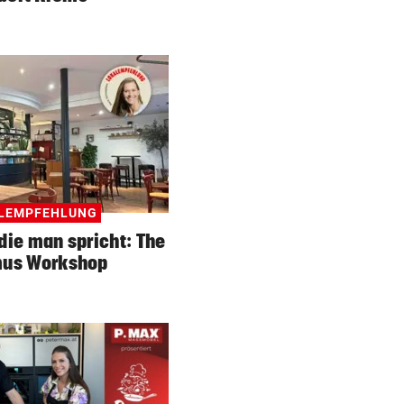
Polizeianhaltezentrum: Leite
entkräftet Kritik
IN MÖRBISCH
vor 
Treffen Sie die Schlagerque
Andrea Berg live
ELTERN SCHLUGEN ALARM
vor 
Lottogewinner schickte obs
Bilder an Teenager
LEMPFEHLUNG
die man spricht: The
us Workshop