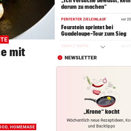
„Ich versuche bewusst, kein
darum zu machen“
PERFEKTER ZIELEINLAUF
vor 2
Feurstein sprintet bei
Guadeloupe-Tour zum Sieg
HTE
SIMPLE TAKTIK
vor 2
e mit
Hacker greifen Wall Street m
NEWSLETTER
Telefon-Trick an
VOR DUELL GEGEN STURM
vor 2
Warum Hartberg schon im Tu
„scharf“ wird
AM WEG ZU OLYMPIA
vor 3
„Ich war unsicher, ob ich wi
„Krone“ kocht
springen kann“
Wöchentlich neue Rezeptideen, Ko
und Backtipps
OOD, HOMEMADE
DER NÄCHSTE AUFREGER
vor ein