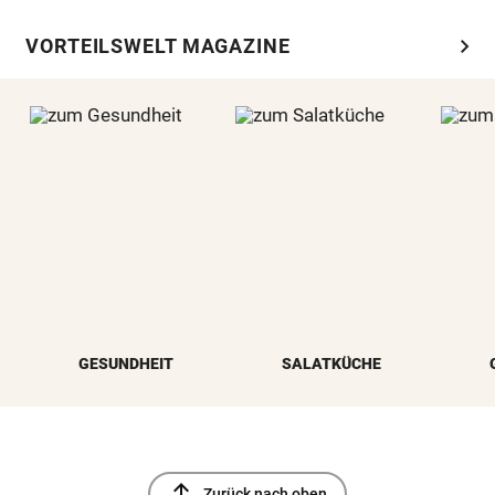
chevron_right
VORTEILSWELT MAGAZINE
GESUNDHEIT
SALATKÜCHE
north
Zurück nach oben