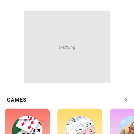
chevron_right
GAMES