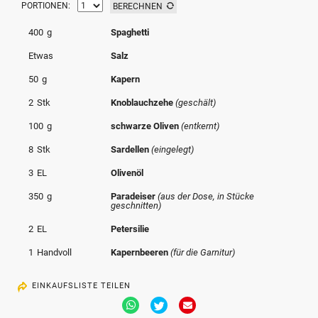
PORTIONEN:
BERECHNEN
© Krone Multimedia GmbH & Co KG 2026
Muthgasse 2, 1190 Wien
400
g
Spaghetti
Etwas
Salz
50
g
Kapern
2
Stk
Knoblauchzehe
(geschält)
100
g
schwarze Oliven
(entkernt)
8
Stk
Sardellen
(eingelegt)
3
EL
Olivenöl
350
g
Paradeiser
(aus der Dose, in Stücke
geschnitten)
2
EL
Petersilie
1
Handvoll
Kapernbeeren
(für die Garnitur)
EINKAUFSLISTE TEILEN
Via
Via
Via
Whatsapp
Twitter
Email