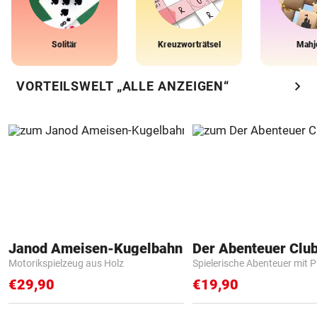
Solitär
Kreuzworträtsel
Mahj
chevron_right
VORTEILSWELT „ALLE ANZEIGEN“
Janod Ameisen-Kugelbahn
Der Abenteuer Clu
Motorikspielzeug aus Holz
Spielerische Abenteuer mit P
€29,90
€19,90