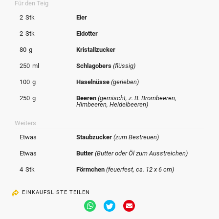
Für den Teig
© Krone Multimedia GmbH & Co KG 2026
2
Stk
Eier
Muthgasse 2, 1190 Wien
2
Stk
Eidotter
80
g
Kristallzucker
250
ml
Schlagobers
(flüssig)
100
g
Haselnüsse
(gerieben)
250
g
Beeren
(gemischt, z. B. Brombeeren,
Himbeeren, Heidelbeeren)
Weiters
Etwas
Staubzucker
(zum Bestreuen)
Etwas
Butter
(Butter oder Öl zum Ausstreichen)
4
Stk
Förmchen
(feuerfest, ca. 12 x 6 cm)
EINKAUFSLISTE TEILEN
Via
Via
Via
Whatsapp
Twitter
Email