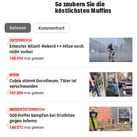
So zaubern Sie die
köstlichsten Muffins
(ausgewählt)
Gelesen
Kommentiert
ÖSTERREICH
Erneuter Allzeit-Rekord ++ Hitze noch
nicht vorbei
160.094
mal gelesen
WIEN
Cobra stürmt Dorotheum, Täter ist
verschwunden
141.306
mal gelesen
NIEDERÖSTERREICH
500 Helfer kämpfen bei Gluthitze
gegen Inferno
140.572
mal gelesen