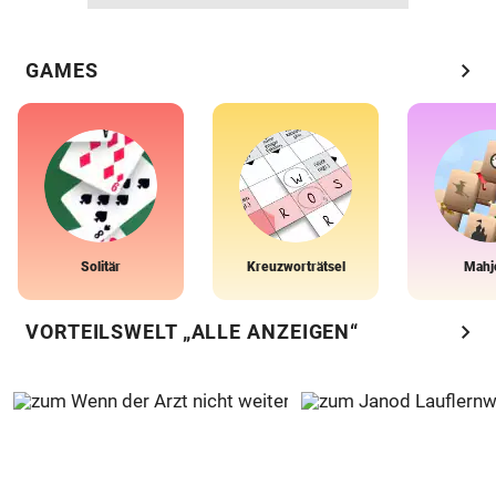
chevron_right
GAMES
Solitär
Kreuzworträtsel
Mahj
chevron_right
VORTEILSWELT „ALLE ANZEIGEN“