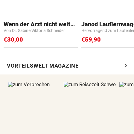
Wenn der Arzt nicht weiter weiß
Janod Lauflernwa
Von Dr. Sabine Viktoria Schneider
Hervorragend zum Laufenle
€30,00
€59,90
chevron_right
VORTEILSWELT MAGAZINE