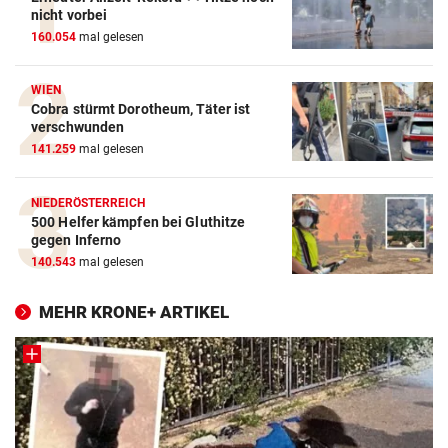
nicht vorbei
160.054
mal gelesen
WIEN
Cobra stürmt Dorotheum, Täter ist
verschwunden
141.259
mal gelesen
NIEDERÖSTERREICH
500 Helfer kämpfen bei Gluthitze
gegen Inferno
140.543
mal gelesen
MEHR KRONE+ ARTIKEL