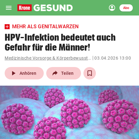
menu
account_circle
Navigation
Anmelden
Abo
close
Schließen
ein-/ausklappen
MEHR ALS GENITALWARZEN
Abonnieren
HPV-Infektion bedeutet auch
Gefahr für die Männer!
account_circle
arrow_right
Anmelden
Medizinische Vorsorge & Körperbewusstsein
03.04.2026 13:00
pin_drop
arrow_right
Bundesland auswäh
Wien
play_arrow
Anhören
Teilen
bookmark
Merkliste
Suchbegriff
search
eingeben