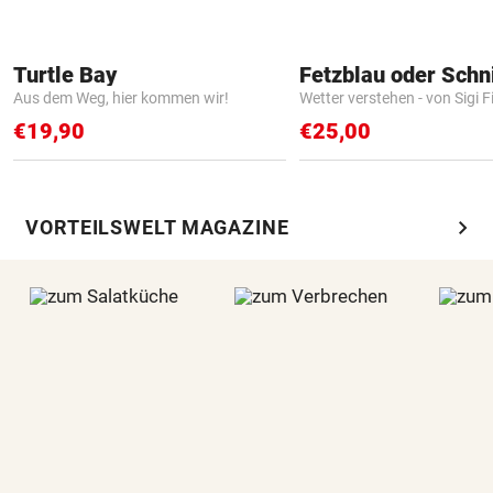
Turtle Bay
Fetzblau oder Schn
Aus dem Weg, hier kommen wir!
Wetter verstehen - von Sigi F
€19,90
€25,00
chevron_right
VORTEILSWELT MAGAZINE