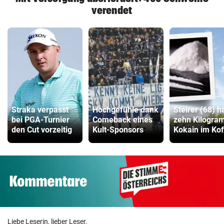
verendet
Straka verpasst
Hochgefühle dank
Steirer (68) h
bei PGA-Turnier
Comeback eines
zehn Kilogr
den Cut vorzeitig
Kult-Sponsors
Kokain im Kof
Liebe Leserin, lieber Leser,