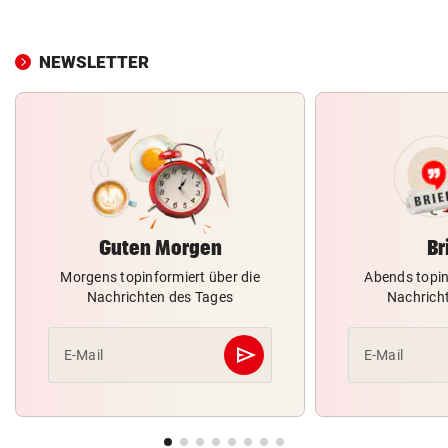
NEWSLETTER
Guten Morgen
Br
Morgens topinformiert über die
Abends topin
Nachrichten des Tages
Nachrich
send
E-Mail
E-Mail
Abschicken