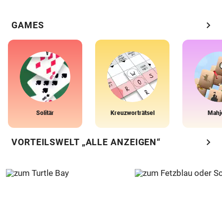
chevron_right
GAMES
Solitär
Kreuzworträtsel
Mahj
chevron_right
VORTEILSWELT „ALLE ANZEIGEN“