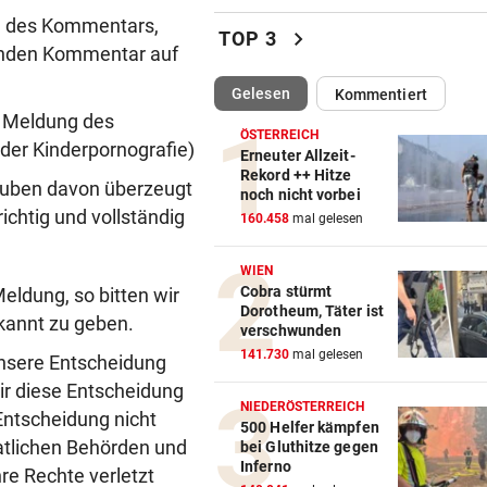
e des Kommentars,
„Salzburg war für mich die e
chevron_right
TOP 3
Wahl“
henden Kommentar auf
(ausgewählt)
Gelesen
Kommentiert
WM-TEAMCHEF STINKSAUER
vor 
 Meldung des
„Ratte“: Hat Cannavaro ein
ÖSTERREICH
der Kinderpornografie)
Verräter im Team?
Erneuter Allzeit-
Rekord ++ Hitze
auben davon überzeugt
noch nicht vorbei
ARBEIT UND URLAUB
vor 
ichtig und vollständig
160.458
mal gelesen
Steirische Ärztin tauschte L
gegen „Traumschiff“
WIEN
Cobra stürmt
ldung, so bitten wir
PEDALE VERWECHSELT
vor 
Dorotheum, Täter ist
ekannt zu geben.
Tiroler Seniorin (76) „verse
verschwunden
Auto in Baugrube
141.730
mal gelesen
Unsere Entscheidung
ir diese Entscheidung
TRAINER ZARIC DEUTLICH
vor 
NIEDERÖSTERREICH
 Entscheidung nicht
Trotz 3:1 gegen WSG bleibt
500 Helfer kämpfen
aatlichen Behörden und
bei Gluthitze gegen
Altachern ein Problem
Inferno
re Rechte verletzt