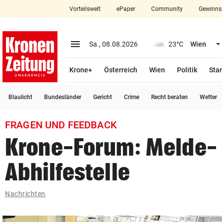
Vorteilswelt
ePaper
Community
Gewinns
close
Schließen
menu
Menü aufklappen
Sa., 08.08.2026
23°C
Wien
Abonnieren
Krone+
Österreich
Wien
Politik
Star
account_circle
arrow_right
Anmelden
Blaulicht
Bundesländer
Gericht
Crime
Recht beraten
Wetter
pin_drop
arrow_right
Bundesland auswäh
Wien
FRAGEN UND FEEDBACK
bookmark
Merkliste
Krone-Forum: Melde-
Abhilfestelle
Suchbegriff
search
eingeben
Nachrichten