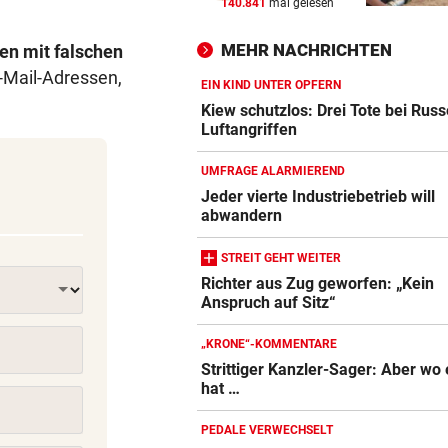
140.841
mal gelesen
FÄHIGKEITEN BEDENKLICH
vor 
Sorge um Sicherheit: OpenA
MEHR NACHRICHTEN
en mit falschen
muss neue KI einhegen
E-Mail-Adressen,
EIN KIND UNTER OPFERN
BETRUNKENER ALS LENKER
vor 
Kiew schutzlos: Drei Tote bei Rus
Dumper überschlug sich und
Luftangriffen
stürzte 30 Meter ab
UMFRAGE ALARMIEREND
WARTEN AUF DEN SIEG?
vor 
Jeder vierte Industriebetrieb will
abwandern
GAK-Heimstart: „Qualität ist
ganz andere!“
STREIT GEHT WEITER
Richter aus Zug geworfen: „Kein
Anspruch auf Sitz“
„KRONE“-KOMMENTARE
Strittiger Kanzler-Sager: Aber wo 
hat …
PEDALE VERWECHSELT