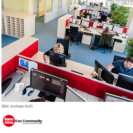
© Krone Multimedia GmbH & Co KG 2026
Muthgasse 2, 1190 Wien
(Bild: Andreas Graf)
Von
Community