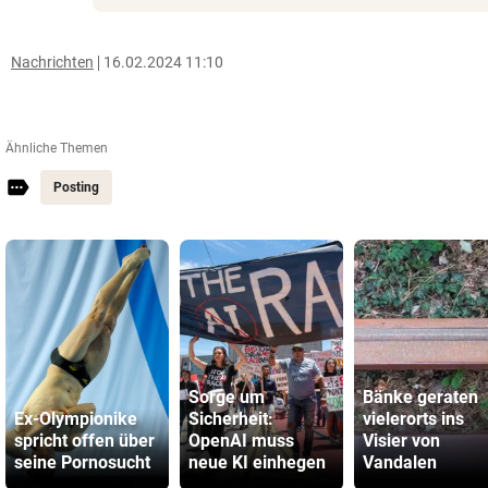
Nachrichten
16.02.2024 11:10
Ähnliche Themen
Posting
Sorge um
Bänke geraten
Ex-Olympionike
Sicherheit:
vielerorts ins
spricht offen über
OpenAI muss
Visier von
seine Pornosucht
neue KI einhegen
Vandalen