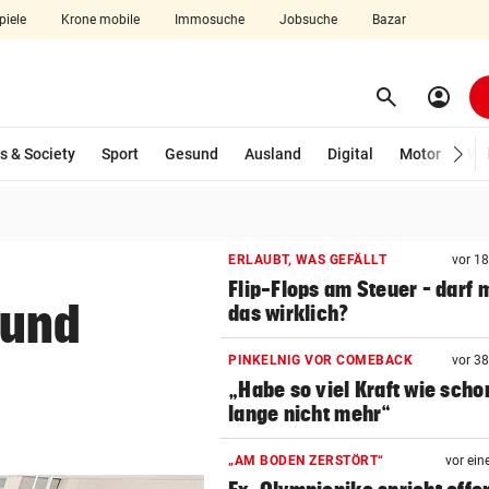
piele
Krone mobile
Immosuche
Jobsuche
Bazar
search
account_circle
Menü aufklappen
Suchen
s & Society
Sport
Gesund
Ausland
Digital
Motor
Wir
len
ERLAUBT, WAS GEFÄLLT
vor 1
Flip-Flops am Steuer – darf 
 und
das wirklich?
PINKELNIG VOR COMEBACK
vor 3
„Habe so viel Kraft wie scho
lange nicht mehr“
„AM BODEN ZERSTÖRT“
vor ein