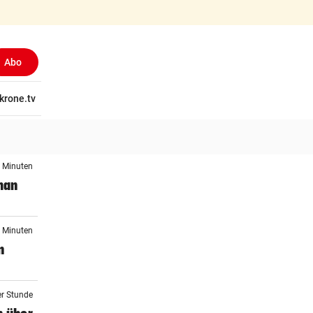
Abo
tschaft
krone.tv
Wissen
Gericht
Kolumnen
Freizeit
Reise
Ti
8 Minuten
man
8 Minuten
n
er Stunde