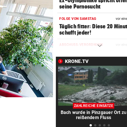
Ex-Olympionike spricht offe
seine Pornosucht
FOLGE VON SAMSTAG
vor ein
Täglich fitter: Diese 20 Minu
schafft jeder!
ABSCHUSS-VERORDNUNG
vor ein
Nach Rissen: Wolf im Tiroler
Bezirk Imst entnommen
KRONE.TV
HOFFNUNG FÜR PATIENTEN
vor ein
Diese Krebstherapien bieten
Heilungschancen
EIN KIND UNTER OPFERN
vor ein
Kiew schutzlos: Drei Tote bei
ZAHLREICHE EINSÄTZE
Russen-Luftangriffen
Bach wurde in Pinzgauer Ort zu
reißendem Fluss
UMFRAGE ALARMIEREND
vor ein