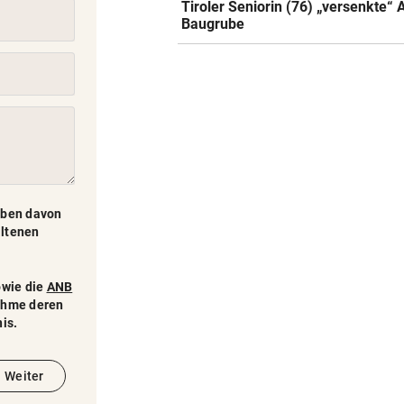
Tiroler Seniorin (76) „versenkte“ 
Baugrube
auben davon
altenen
wie die
ANB
ehme deren
is.
Weiter