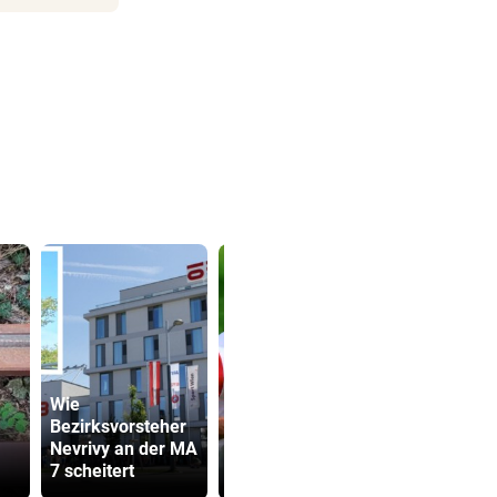
Wie
Bezirksvorsteher
GAK-Heimstart:
Strittiger K
Nevrivy an der MA
„Qualität ist eine
Sager: Abe
7 scheitert
ganz andere!“
recht hat …