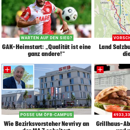
WARTEN AUF DEN SIEG?
VORSCH
GAK-Heimstart: „Qualität ist eine
Land Salzbu
ganz andere!“
di
POSSE UM ÖFB-CAMPUS
4933,3
Wie Bezirksvorsteher Nevrivy an
Grillhaus-A