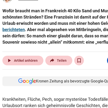
Wofür braucht man in Frankreich 40 Kilo Sand und Mu
schönsten Stränden? Eine Französin ist damit auf der
Urlaub erwischt worden und muss mit einer hohen Gel
berichteten
. Aber mal abgesehen von Mitbringseln, die
sein dürfen: So manch einer glaubt daran, dass so m
Souvenir sowieso nicht „allein“ mitkommt: eine „verfl
play_arrow
Artikel anhören
Teilen
Kronen Zeitung als bevorzugte Google-Q
Krankheiten, Flüche, Pech, sogar mysteriöse Todesfäl
Urlaubsort ranken sich geheimnisvolle Geschichten, die