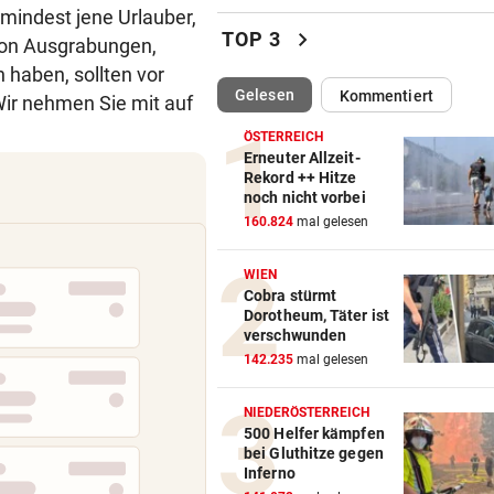
mindest jene Urlauber,
Trumps Ex-Anwalt ist jetzt s
chevron_right
TOP 3
von Ausgrabungen,
Justizminister
 haben, sollten vor
(ausgewählt)
Gelesen
Kommentiert
Wir nehmen Sie mit auf
TRANSFER-ÜBERRASCHUNG
vor ein
Barcelona-Kapitän vor Wech
ÖSTERREICH
zum FC Liverpool
Erneuter Allzeit-
Rekord ++ Hitze
noch nicht vorbei
FEUER IN DEN BERGEN
vor ein
160.824
mal gelesen
Waldbrände im Lungau: Kamp
Heli und Motorsäge
WIEN
Cobra stürmt
PLÖTZLICH VERSCHWUNDEN
vor 
Dorotheum, Täter ist
Bub (4) von Mann (72) versc
verschwunden
und festgehalten
142.235
mal gelesen
FRAGE DES TAGES
vor 
NIEDERÖSTERREICH
Braucht es strengere Regeln
500 Helfer kämpfen
bei Gluthitze gegen
E-Scooter-Fahrer?
Inferno