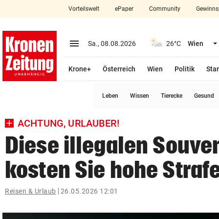
Vorteilswelt
ePaper
Community
Gewinns
close
Schließen
menu
Menü aufklappen
Sa., 08.08.2026
26°C
Wien
Abonnieren
Krone+
Österreich
Wien
Politik
Star
account_circle
arrow_right
Anmelden
Leben
Wissen
Tierecke
Gesund
pin_drop
arrow_right
Bundesland auswäh
Wien
ACHTUNG, URLAUBER!
bookmark
Merkliste
Diese illegalen Souve
kosten Sie hohe Straf
Suchbegriff
search
eingeben
Reisen & Urlaub
26.05.2026 12:01