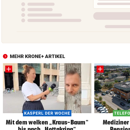
MEHR KRONE+ ARTIKEL
KASPERL DER WOCHE
TELEFO
Mit dem welken „Kraus-Baum“
Mediziner
bis nach „Hottakring“
Pension