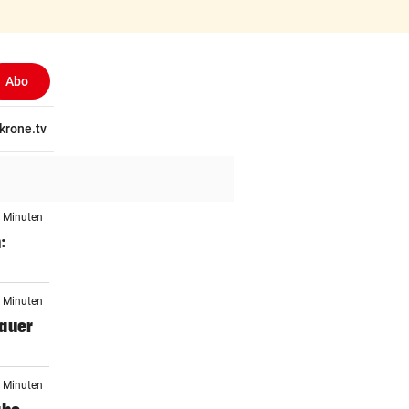
Abo
(aus
tschaft
krone.tv
Wissen
Gericht
Kolumnen
Freizeit
Reise
Ti
9 Minuten
:
0 Minuten
rauer
8 Minuten