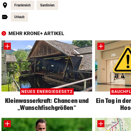
Frankreich
Sardinien
Urlaub
MEHR KRONE+ ARTIKEL
NEUES ENERGIEGESETZ
BAUCHFL
Kleinwasserkraft: Chancen und
Ein Tag in de
„Wunschfischgrößen“
Hos