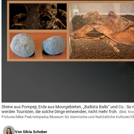
© Krone Multimedia GmbH & Co KG 2026
Muthgasse 2, 1190 Wien
Steine aus Pompeji, Erde aus Moorgebieten, „Ballista Balls“ und Co.: S
werden Touristen, die solche Dinge entwenden, nicht mehr froh.
(Bild: K
Pictures/Mike Peel/wikipedia/Museum für Islamische und Nahöstliche Kulturen/O
Von
Silvia Schober