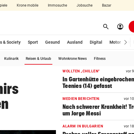
piele
Krone mobile
Immosuche
Jobsuche
Bazar
search
account_circle
Menü aufklappen
Suchen
s & Society
Sport
Gesund
Ausland
Digital
Motor
Wir
(ausgewählt)
Kulinarik
Reisen & Urlaub
Wohnkrone News
Fitness
len
WOLLTEN „CHILLEN“
vor 
In Gartenhütte eingebrochen
nirs
Teenies (14) gefasst
en
MEDIEN BERICHTEN:
vor 1
Nach schwerer Krankheit! T
um Jorge Messi
ALARM IN BULGARIEN
vor 1