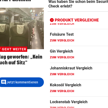
Was haben Sie schon beim Securi
ZUM VERGLEICH
Check erlebt?
Fitbit Vergleich
ZUM VERGLEICH
PRODUKT VERGLEICHE
Folsäure Test
ZUM VERGLEICH
Gin Vergleich
T GEHT WEITER
ZUM VERGLEICH
Zug geworfen: „Kein
uch auf Sitz“
Johanniskraut Vergleich
ZUM VERGLEICH
Kokosöl Vergleich
comment
Jetzt kommentieren
ZUM VERGLEICH
Lockenstab Vergleich
ZUM VERGLEICH