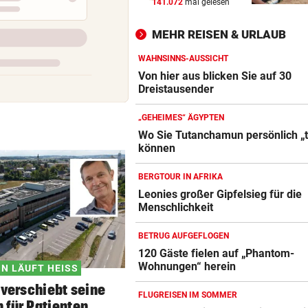
141.072
mal gelesen
„KI LÄSST GRÜSSEN“
vor 
Fans lästern über Bikini-Fot
MEHR REISEN & URLAUB
von Carmen Geiss
WAHNSINNS-AUSSICHT
AM HELLLICHTEN TAG
vor 
Von hier aus blicken Sie auf 30
Mann soll 33-Jährige in Wie
Dreistausender
vergewaltigt haben
„GEHEIMES“ ÄGYPTEN
ZU SAISONSTART ZURÜCK?
vor 
Wo Sie Tutanchamun persönlich „t
können
Blutdruckmessgerät Vergleich
Lamparter meldet sich läche
aus der Klinik
ZUM VERGLEICH
BERGTOUR IN AFRIKA
Leonies großer Gipfelsieg für die
Duschkopf Vergleich
Menschlichkeit
ZUM VERGLEICH
BETRUG AUFGEFLOGEN
Elektrische Zahnbürste Vergleich
120 Gäste fielen auf „Phantom-
ZUM VERGLEICH
Wohnungen“ herein
N LÄUFT HEISS
 verschiebt seine
Epilierer Vergleich
FLUGREISEN IM SOMMER
 für Patienten