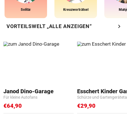
Solitär
Kreuzworträtsel
Mahj
chevron_right
VORTEILSWELT „ALLE ANZEIGEN“
Janod Dino-Garage
Für kleine Autofans
Schürze und Gartengerätet
€64,90
€29,90