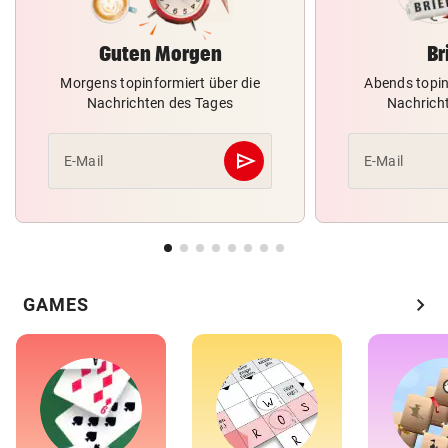
Guten Morgen
Br
Morgens topinformiert über die
Abends topin
Nachrichten des Tages
Nachrich
send
E-Mail
E-Mail
Abschicken
chevron_right
GAMES