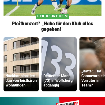
HEIL KEHRT HEIM
Pfeifkonzert? „Habe für den Klub alles
gegeben!“
„Ratte“: Hat
Nachbar blockiert
Dementer Mann
Cannavaro ei
Bau von leistbaren
(73) in Wolfsberg
Verräter im
Wohnungen
abgängig
Team?