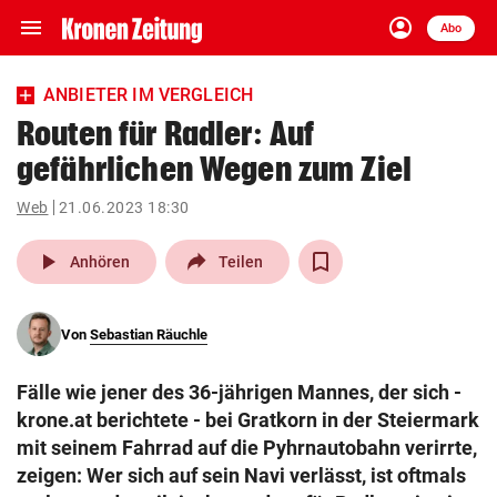
menu
account_circle
Navigation
Anmelden
Abo
close
Schließen
ein-/ausklappen
ANBIETER IM VERGLEICH
Abonnieren
Routen für Radler: Auf
gefährlichen Wegen zum Ziel
account_circle
arrow_right
Anmelden
Web
21.06.2023 18:30
pin_drop
arrow_right
Bundesland auswäh
Wien
play_arrow
Anhören
Teilen
bookmark
Merkliste
Von
Sebastian Räuchle
Suchbegriff
search
Fälle wie jener des 36-jährigen Mannes, der sich -
eingeben
krone.at berichtete - bei Gratkorn in der Steiermark
mit seinem Fahrrad auf die Pyhrnautobahn verirrte,
zeigen: Wer sich auf sein Navi verlässt, ist oftmals