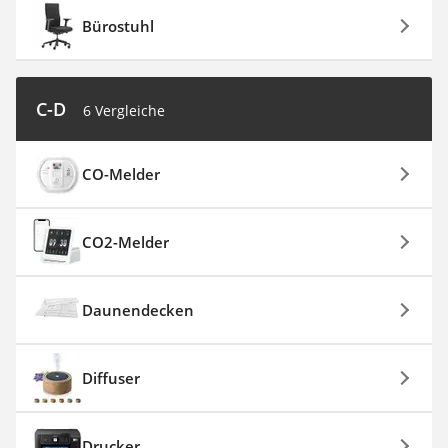
Bürostuhl
C-D
6 Vergleiche
CO-Melder
CO2-Melder
Daunendecken
Diffuser
Drucker