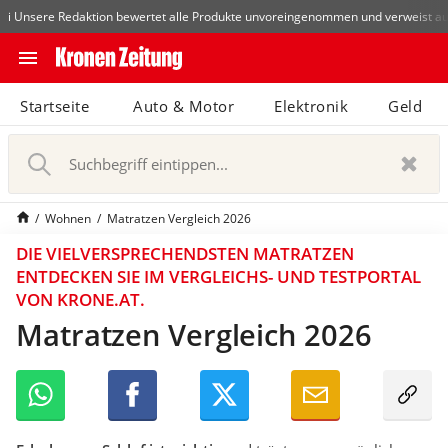
Die beliebtesten Vergleiche nach Kategorie
Wohnen
Matratzen-T
i Unsere Redaktion bewertet alle Produkte unvoreingenommen und verweist au
close
Schließen
menu
N
Startseite
Auto & Motor
Abonnieren
Elektronik
Geld
a
v
pin_drop
arrow_right
i
Zum Bundesland
Wien
g
a
bookmark
Merkliste
Wohnen
Matratzen Vergleich 2026
t
i
DIE VIELVERSPRECHENDSTEN MATRATZEN
notifications
o
Benachrichtigungen
Neu
ENTDECKEN SIE IM VERGLEICHS- UND TESTPORTAL
n
VON KRONE.AT.
e
Matratzen Vergleich 2026
S
i
search
u
n
c
-
h
/
b
a