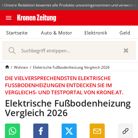
Die beliebtesten Vergleiche nach Kategorie
Wohnen
Matratzen-T
i Unsere Redaktion bewertet alle Produkte unvoreingenommen und verweist au
close
Schließen
menu
N
Startseite
Auto & Motor
Abonnieren
Elektronik
Geld
a
v
pin_drop
arrow_right
i
Zum Bundesland
Wien
g
a
bookmark
Merkliste
Wohnen
Elektrische Fußbodenheizung Vergleich 2026
t
i
DIE VIELVERSPRECHENDSTEN ELEKTRISCHE
notifications
o
Benachrichtigungen
Neu
FUSSBODENHEIZUNGEN ENTDECKEN SIE IM V
n
ERGLEICHS- UND TESTPORTAL VON KRONE.AT.
e
Elektrische Fußbodenheizung
S
i
search
Vergleich 2026
u
n
c
-
h
/
b
a