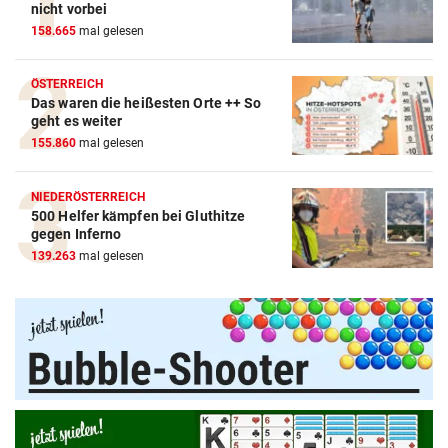
nicht vorbei
158.665
mal gelesen
ÖSTERREICH
Das waren die heißesten Orte ++ So
geht es weiter
155.860
mal gelesen
NIEDERÖSTERREICH
500 Helfer kämpfen bei Gluthitze
gegen Inferno
Amazon-Kindle Vergleich
139.263
mal gelesen
ZUM VERGLEICH
Apple-iPad Vergleich
ZUM VERGLEICH
Apple-iPhone Vergleich
ZUM VERGLEICH