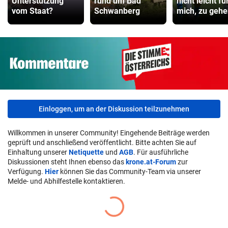
Unterstützung
rund um Bad
nicht leicht fü
vom Staat?
Schwanberg
mich, zu gehe
Einloggen, um an der Diskussion teilzunehmen
Willkommen in unserer Community! Eingehende Beiträge werden
geprüft und anschließend veröffentlicht. Bitte achten Sie auf
Einhaltung unserer
Netiquette
und
AGB
. Für ausführliche
Diskussionen steht Ihnen ebenso das
krone.at-Forum
zur
Verfügung.
Hier
können Sie das Community-Team via unserer
Melde- und Abhilfestelle kontaktieren.