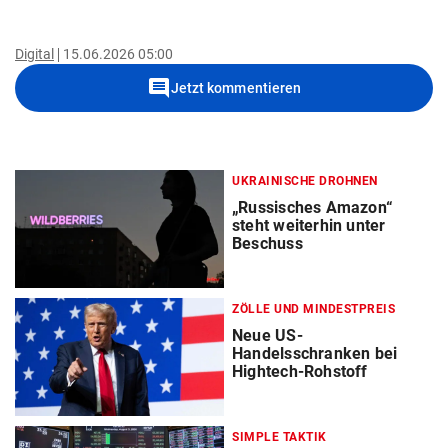
Digital
15.06.2026 05:00
comment
Jetzt kommentieren
UKRAINISCHE DROHNEN
„Russisches Amazon“
steht weiterhin unter
Beschuss
ZÖLLE UND MINDESTPREIS
Neue US-
Handelsschranken bei
Hightech-Rohstoff
SIMPLE TAKTIK