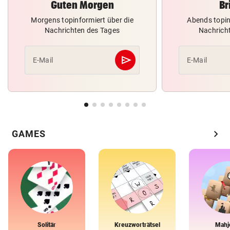
Guten Morgen
Br
Morgens topinformiert über die
Abends topin
Nachrichten des Tages
Nachrich
send
E-Mail
E-Mail
Abschicken
chevron_right
GAMES
Solitär
Kreuzworträtsel
Mahj