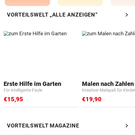
chevron_right
VORTEILSWELT „ALLE ANZEIGEN“
Erste Hilfe im Garten
Für intelligente Faule
Kreativer Malspaß für Kinde
€15,95
€19,90
chevron_right
VORTEILSWELT MAGAZINE