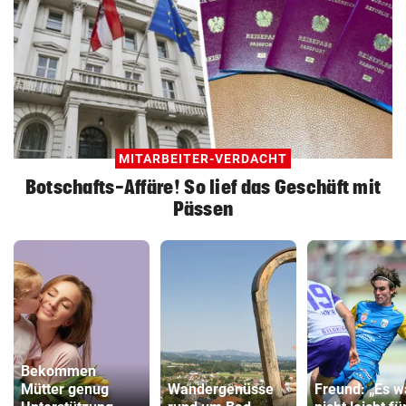
MITARBEITER-VERDACHT
Botschafts-Affäre! So lief das Geschäft mit
Pässen
Bekommen
Mütter genug
Wandergenüsse
Freund: „Es w