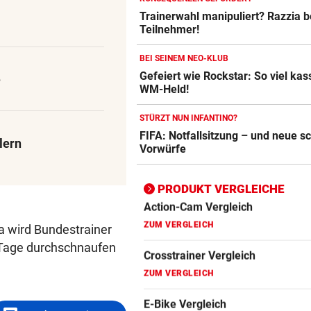
Trainerwahl manipuliert? Razzia 
Crosstrainer Vergleich
Teilnehmer!
ZUM VERGLEICH
BEI SEINEM NEO-KLUB
E-Bike Vergleich
Gefeiert wie Rockstar: So viel kass
e
ZUM VERGLEICH
WM-Held!
Elektro-Scooter Vergleich
STÜRZT NUN INFANTINO?
FIFA: Notfallsitzung – und neue 
ZUM VERGLEICH
lern
Vorwürfe
Ergometer Vergleich
ZUM VERGLEICH
PRODUKT VERGLEICHE
Fahrrad Test
a wird Bundestrainer
ZUM VERGLEICH
 Tage durchschnaufen
Fahrradanhänger Vergleich
ZUM VERGLEICH
Faszienrolle Vergleich