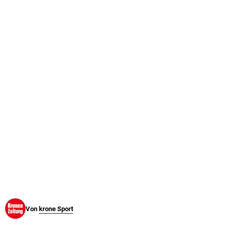
© Krone Multimedia GmbH & Co KG 2026
Muthgasse 2, 1190 Wien
Von
krone Sport