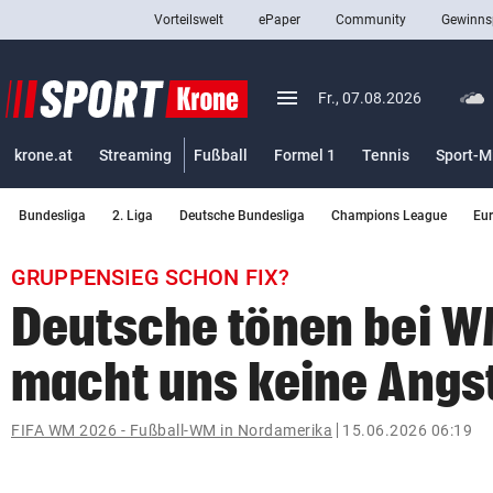
Vorteilswelt
ePaper
Community
Gewinns
close
Schließen
menu
Menü aufklappen
Fr., 07.08.2026
Abonnieren
krone.at
Streaming
Fußball
Formel 1
Tennis
Sport-M
account_circle
arrow_right
Anmelden
Bundesliga
2. Liga
Deutsche Bundesliga
Champions League
Eu
pin_drop
arrow_right
Bundesland auswäh
Wien
GRUPPENSIEG SCHON FIX?
bookmark
Merkliste
Deutsche tönen bei W
macht uns keine Angs
Suchbegriff
search
eingeben
FIFA WM 2026 - Fußball-WM in Nordamerika
15.06.2026 06:19