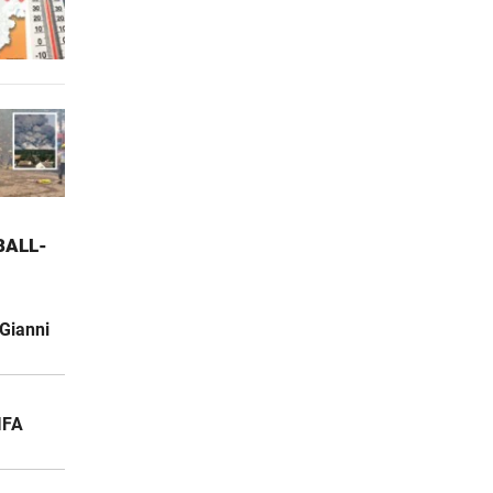
ALL-W
Gianni
IFA