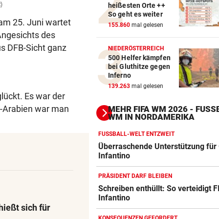
)
heißesten Orte ++
So geht es weiter
am 25. Juni wartet
155.860
mal gelesen
Angesichts des
us DFB-Sicht ganz
NIEDERÖSTERREICH
500 Helfer kämpfen
bei Gluthitze gegen
Inferno
139.263
mal gelesen
glückt. Es war der
i-Arabien war man
MEHR FIFA WM 2026 - FUSSB
M IN NORDAMERIKA
FUSSBALL-WELT ENTZWEIT
Überraschende Unterstützung für 
Infantino
PRÄSIDENT DARF BLEIBEN
Schreiben enthüllt: So verteidigt F
Infantino
Action-Cam Vergleich
ießt sich für
ZUM VERGLEICH
KONSEQUENZEN GEFORDERT