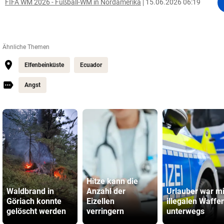
FIFA WM 2026 - Fußball-WM in Nordamerika
15.06.2026 06:19
Ähnliche Themen
Elfenbeinküste
Ecuador
Angst
Hitze kann die
Waldbrand in
Anzahl der
Urlauber war mi
Göriach konnte
Eizellen
illegalen Waffe
gelöscht werden
verringern
unterwegs