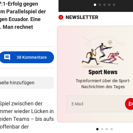
:1-Erfolg gegen
Altachs Massombo kennt de
im Parallelspiel der
Schlüssel zum Erfolg
NEWSLETTER
gen Ecuador. Eine
e. Man rechnet
VORWÜRFE UND TRÄNEN
vor 
Ex-Weltmeisterin: „Dann wä
heute gelähmt!“
KÄRNTNERIN IN DEN USA
vor 
comment
38
Kommentare
Kurios! WM-Starterin lernte 
Youtube das Gehen
Sport News
Topinformiert über die Sport-
uelle hinzufügen
Nachrichten des Tages
se
 Spiel zwischen der
E-Mail
 immer wieder Lücken in
beiden Teams – bis aufs
 offenbar der