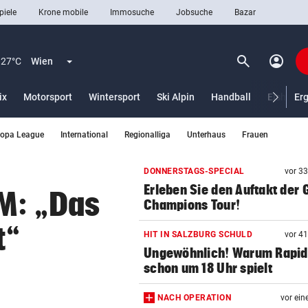
piele
Krone mobile
Immosuche
Jobsuche
Bazar
search
account_circle
Menü aufklappen
Suchen
27°C
Wien
ix
Motorsport
Wintersport
Ski Alpin
Handball
Eishocke
Er
ropa League
International
Regionalliga
Unterhaus
Frauen
len
DONNERSTAGS-SPECIAL
vor 3
Erleben Sie den Auftakt der 
M: „Das
Champions Tour!
t“
HIT IN SALZBURG SCHULD
vor 4
Ungewöhnlich! Warum Rapid
schon um 18 Uhr spielt
NACH OPERATION
vor ein