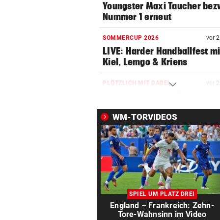
Youngster Maxi Taucher be
Nummer 1 erneut
SOMMERCUP 2026
vor 
LIVE: Harder Handballfest mi
Kiel, Lemgo & Kriens
PLÖTZLICH MIT DABEI
vor 
Thiem überrascht ÖFB-Legi
im Trainingslager
WM-TORVIDEOS
APPELL IM LUXUS-HOTEL
vor 
Bayern mahnt Konkurrenz: 
kann es nicht sein!“
HARTWIG IN ST. PÖLTEN
vor 
Filmreife Rückkehr des
SPIEL UM PLATZ DREI
„Weltmeister-Sprosses“
England – Frankreich: Zehn-
Tore-Wahnsinn im Video
GEGEN WATTENS
vor 