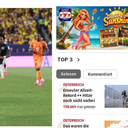
chevron_right
TOP 3
(ausgewählt)
Gelesen
Kommentiert
ÖSTERREICH
Erneuter Allzeit-
Rekord ++ Hitze
noch nicht vorbei
158.665
mal gelesen
ÖSTERREICH
Das waren die