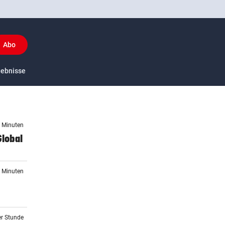
Abo
y
gebnisse
US-Sport
3 Minuten
Global
1 Minuten
er Stunde