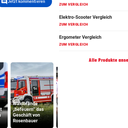
comment
Jetzt kommentieren
ZUM VERGLEICH
Hoverboard Vergleich
ZUM VERGLEICH
Kinderfahrrad Vergleich
ZUM VERGLEICH
Alle Produkte ans
Waldbrände
Filmreife
Kanzler
t
„befeuern“ das
Rückkehr des
entschuldig
n
Geschäft von
„Weltmeister-
„Der Satz is
Rosenbauer
Sprosses“
falsch“