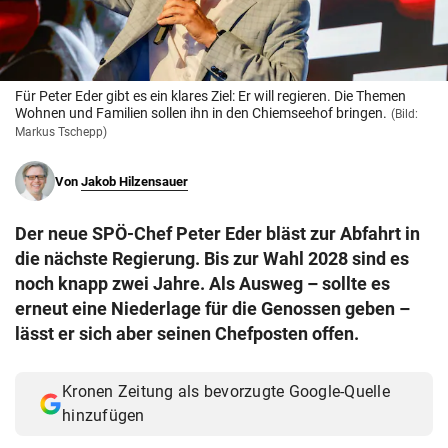
© Krone Multimedia GmbH & Co KG 2026
Muthgasse 2, 1190 Wien
Für Peter Eder gibt es ein klares Ziel: Er will regieren. Die Themen
Wohnen und Familien sollen ihn in den Chiemseehof bringen.
(Bild:
Markus Tschepp)
Von
Jakob Hilzensauer
Der neue SPÖ-Chef Peter Eder bläst zur Abfahrt in
die nächste Regierung. Bis zur Wahl 2028 sind es
noch knapp zwei Jahre. Als Ausweg – sollte es
erneut eine Niederlage für die Genossen geben –
lässt er sich aber seinen Chefposten offen.
Kronen Zeitung als bevorzugte Google-Quelle
hinzufügen