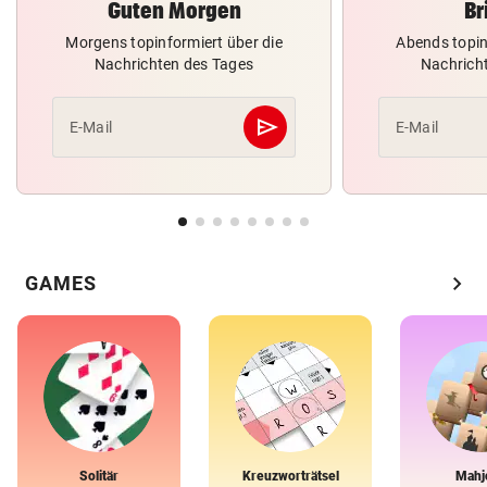
Guten Morgen
Br
Morgens topinformiert über die
Abends topin
Nachrichten des Tages
Nachrich
send
E-Mail
E-Mail
Abschicken
chevron_right
GAMES
Solitär
Kreuzworträtsel
Mahj