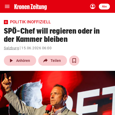
menu
account_circle
Navigation
Anmelden
Abo
close
Schließen
ein-/ausklappen
POLITIK INOFFIZIELL
Abonnieren
SPÖ-Chef will regieren oder in
der Kammer bleiben
account_circle
arrow_right
Anmelden
Salzburg
15.06.2026 06:00
pin_drop
arrow_right
Bundesland auswäh
Wien
play_arrow
Anhören
Teilen
bookmark
Merkliste
Suchbegriff
search
eingeben