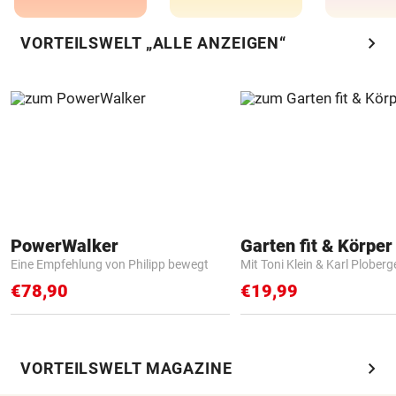
chevron_right
VORTEILSWELT „ALLE ANZEIGEN“
PowerWalker
Garten fit & Körper 
Eine Empfehlung von Philipp bewegt
Mit Toni Klein & Karl Ploberg
€78,90
€19,99
chevron_right
VORTEILSWELT MAGAZINE