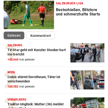
SALZBURGER LIGA
Bestschießen, Blitztore
und schmerzhafte Starts
(ausgewählt)
Gelesen
Kommentiert
SALZBURG
TV-Star geht mit Kanzler Stocker hart
ins Gericht
145.644
mal gelesen
WIEN
Cobra stürmt Dorotheum, Täter ist
verschwunden
143.762
mal gelesen
VORARLBERG
Traktor-Unglück: Mutter (36) meldet