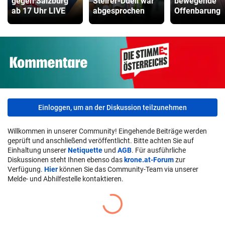
gegen Salzburg
Steirer-Duell war
bewegende
ab 17 Uhr LIVE
abgesprochen
Offenbarung
Einloggen, um an der Diskussion teilzunehmen
Willkommen in unserer Community! Eingehende Beiträge werden
geprüft und anschließend veröffentlicht. Bitte achten Sie auf
Einhaltung unserer
Netiquette
und
AGB
. Für ausführliche
Diskussionen steht Ihnen ebenso das
krone.at-Forum
zur
Verfügung.
Hier
können Sie das Community-Team via unserer
Melde- und Abhilfestelle kontaktieren.