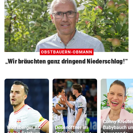
OBSTBAUERN-OBMANN
„Wir bräuchten ganz dringend Niederschlag!“
Conny Kreuter
Wolfsberger AC
Dosenöffner im
Babybauch u