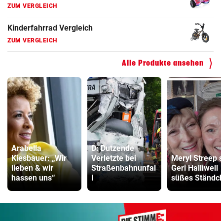
ZUM VERGLEICH
Kinderfahrrad Vergleich
ZUM VERGLEICH
Alle Produkte ansehen
Arabella
D: Dutzende
Kiesbauer: „Wir
Verletzte bei
Meryl Streep 
lieben & wir
Straßenbahnunfal
Geri Halliwell
hassen uns“
l
süßes Ständc