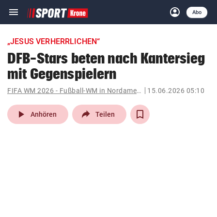
menu
account_circle
Navigation
Anmelden
Abo
close
Schließen
ein-/ausklappen
„JESUS VERHERRLICHEN“
Abonnieren
DFB-Stars beten nach Kantersieg
mit Gegenspielern
account_circle
arrow_right
Anmelden
FIFA WM 2026 - Fußball-WM in Nordamerika
15.06.2026 05:10
pin_drop
arrow_right
Bundesland auswäh
Wien
play_arrow
Anhören
Teilen
bookmark
Merkliste
Suchbegriff
search
eingeben