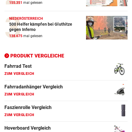
155.351
mal gelesen
E-Bike Vergleich
ZUM VERGLEICH
NIEDERÖSTERREICH
500 Helfer kämpfen bei Gluthitze
Elektro-Scooter Vergleich
gegen Inferno
ZUM VERGLEICH
138.675
mal gelesen
Ergometer Vergleich
ZUM VERGLEICH
PRODUKT VERGLEICHE
Fahrrad Test
ZUM VERGLEICH
Fahrradanhänger Vergleich
ZUM VERGLEICH
Faszienrolle Vergleich
ZUM VERGLEICH
Hoverboard Vergleich