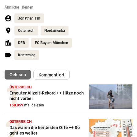
Ähnliche Themen
Jonathan Tah
Österreich
Nordamerika
DFB
FC Bayern München
Kantersieg
(ausgewählt)
Gelesen
Kommentiert
ÖSTERREICH
Erneuter Allzeit-Rekord ++ Hitze noch
Action-Cam Vergleich
nicht vorbei
158.059
mal gelesen
ZUM VERGLEICH
Crosstrainer Vergleich
ÖSTERREICH
Das waren die heißesten Orte ++ So
ZUM VERGLEICH
geht es weiter