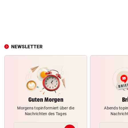
NEWSLETTER
Guten Morgen
Br
Morgens topinformiert über die
Abends topin
Nachrichten des Tages
Nachrich