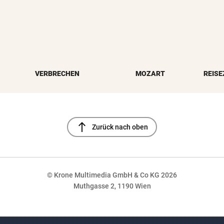
VERBRECHEN
MOZART
REISE
north
Zurück nach oben
© Krone Multimedia GmbH & Co KG 2026
Muthgasse 2, 1190 Wien
NaN%