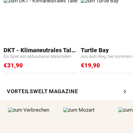
DKT - Klimaneutrales Talent
Turtle Bay
Ein Spiel aus abbaubaren Materialien
Aus dem Weg, hier kommen w
€31,90
€19,90
chevron_right
VORTEILSWELT MAGAZINE