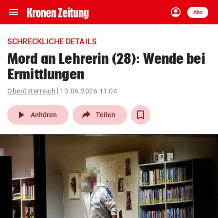
menu
account_circle
Navigation
Anmelden
Abo
close
Schließen
ein-/ausklappen
SCHRECKLICHE DETAILS
Abonnieren
Mord an Lehrerin (28): Wende bei
Ermittlungen
account_circle
arrow_right
Anmelden
Oberösterreich
13.06.2026 11:04
pin_drop
arrow_right
Bundesland auswäh
Wien
play_arrow
Anhören
Teilen
bookmark
Merkliste
Suchbegriff
search
eingeben