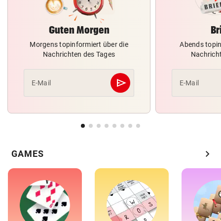
Guten Morgen
Br
Morgens topinformiert über die
Abends topin
Nachrichten des Tages
Nachrich
send
E-Mail
E-Mail
Abschicken
chevron_right
GAMES