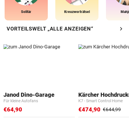
Solitär
Kreuzworträtsel
Mahj
chevron_right
VORTEILSWELT „ALLE ANZEIGEN“
Janod Dino-Garage
Kärcher Hochdruck
Für kleine Autofans
K7 - Smart Control Home
€64,90
€474,90
€644,99