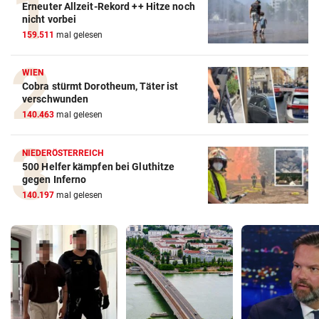
Erneuter Allzeit-Rekord ++ Hitze noch
nicht vorbei
159.511
mal gelesen
WIEN
Cobra stürmt Dorotheum, Täter ist
verschwunden
140.463
mal gelesen
NIEDERÖSTERREICH
500 Helfer kämpfen bei Gluthitze
gegen Inferno
140.197
mal gelesen