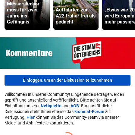
Messerstecher
muss für zwei
Auffahrten zur
„Etwas wie 2
Jahre ins
A22 früher frei als
wird Europa n
Gefängnis
gedacht
mehr passiere
Einloggen, um an der Diskussion teilzunehmen
Willkommen in unserer Community! Eingehende Beiträge werden
geprüft und anschließend veröffentlicht. Bitte achten Sie auf
Einhaltung unserer
Netiquette
und
AGB
. Für ausführliche
Diskussionen steht Ihnen ebenso das
krone.at-Forum
zur
Verfügung.
Hier
können Sie das Community-Team via unserer
Melde- und Abhilfestelle kontaktieren.