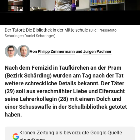
© Krone Multimedia GmbH & Co KG 2026
Muthgasse 2, 1190 Wien
Der Tatort: Die Bibliothek in der Mittelschule
(Bild: Pressefoto
Scharinger/Daniel Scharinger)
Von
Philipp Zimmermann
und
Jürgen Pachner
Nach dem Femizid in Taufkirchen an der Pram
(Bezirk Schärding) wurden am Tag nach der Tat
weitere schreckliche Details bekannt. Der Täter
(29) soll aus verschmähter Liebe und Eifersucht
seine Lehrerkollegin (28) mit einem Dolch und
einer Schusswaffe in der Schulbibliothek getötet
haben.
Kronen Zeitung als bevorzugte Google-Quelle