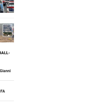
ALL-W
Gianni
IFA