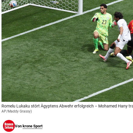
© Krone Multimedia GmbH & Co KG 2026
Muthgasse 2, 1190 Wien
Romelu Lukaku stört Ägyptens Abwehr erfolgreich – Mohamed Hany traf
AP/Maddy Grassy)
Von
krone Sport