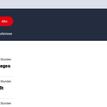
Abo
y
gebnisse
US-Sport
2 Stunden
 gegen
3 Stunden
ßt
3 Stunden