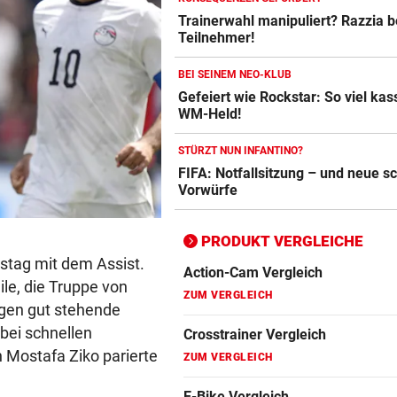
Trainerwahl manipuliert? Razzia 
Crosstrainer Vergleich
Teilnehmer!
ZUM VERGLEICH
BEI SEINEM NEO-KLUB
E-Bike Vergleich
Gefeiert wie Rockstar: So viel kass
ZUM VERGLEICH
WM-Held!
Elektro-Scooter Vergleich
STÜRZT NUN INFANTINO?
FIFA: Notfallsitzung – und neue 
ZUM VERGLEICH
Vorwürfe
Ergometer Vergleich
ZUM VERGLEICH
PRODUKT VERGLEICHE
tag mit dem Assist.
Fahrrad Test
ile, die Truppe von
ZUM VERGLEICH
egen gut stehende
 bei schnellen
Fahrradanhänger Vergleich
 Mostafa Ziko parierte
ZUM VERGLEICH
Faszienrolle Vergleich