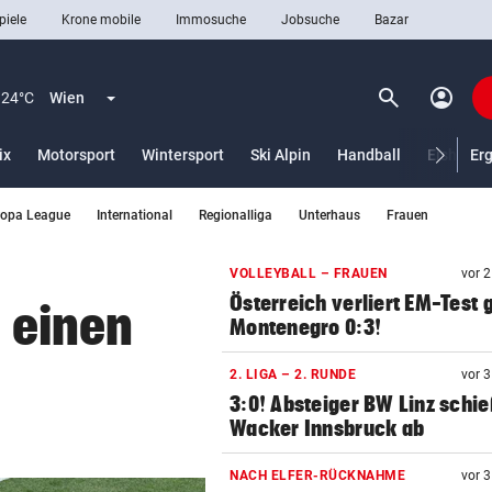
piele
Krone mobile
Immosuche
Jobsuche
Bazar
search
account_circle
Menü aufklappen
Suchen
24°C
Wien
ix
Motorsport
Wintersport
Ski Alpin
Handball
Eishocke
Er
ropa League
International
Regionalliga
Unterhaus
Frauen
len
VOLLEYBALL – FRAUEN
vor 
Österreich verliert EM-Test
n einen
Montenegro 0:3!
2. LIGA – 2. RUNDE
vor 
3:0! Absteiger BW Linz schie
Wacker Innsbruck ab
NACH ELFER-RÜCKNAHME
vor 