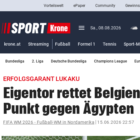
Vorteilswelt
ePaper
Community
Gewinns
close
Schließen
menu
Menü aufklappen
Sa., 08.08.2026
Abonnieren
krone.at
Streaming
Fußball
Formel 1
Tennis
Sport-M
account_circle
arrow_right
Anmelden
Bundesliga
2. Liga
Deutsche Bundesliga
Champions League
Eu
pin_drop
arrow_right
Bundesland auswäh
Wien
ERFOLGSGARANT LUKAKU
bookmark
Merkliste
Eigentor rettet Belgie
Punkt gegen Ägypten
Suchbegriff
search
eingeben
FIFA WM 2026 - Fußball-WM in Nordamerika
15.06.2026 22:57