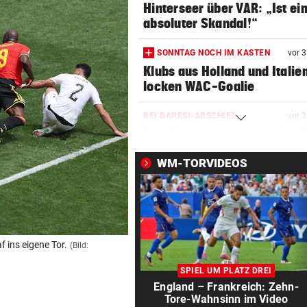
Hinterseer über VAR: „Ist ei
absoluter Skandal!“
SONNTAG NOCH IM KASTEN
vor 
Klubs aus Holland und Italie
locken WAC-Goalie
BEI BARESI-ABSCHIED
vor 
Brasilien-Legende schockt 
mit Mallet-Finger
WM-TORVIDEOS
LÄNDLE-KICKER SIEGEN
vor 
3:1 nach 0:1! Altach dreht De
gegen WSG Tirol
NACH WIEN AUF MYKONOS
vor 
 ins eigene Tor.
(Bild:
Luxus am Meer! Sabalenka
SPIEL UM PLATZ DREI
gewährt private Einblicke
England – Frankreich: Zehn-
Tore-Wahnsinn im Video
FUSSBALL-FANS FEIERN
vor 