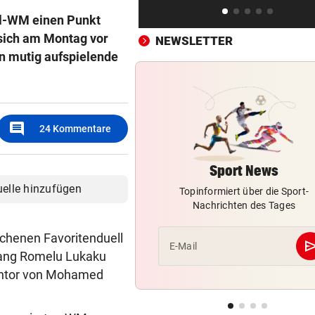
Hochgefühle dank Comebac
ll-WM einen Punkt
eines Kult-Sponsors
sich am Montag vor
NEWSLETTER
en mutig aufspielende
LIEFERING VERLIERT
vor 
Enttäuschende Zweitliga-
Rückkehr nach Grödig
comment
2. LIGA – 2. RUNDE
vor 
24
Kommentare
Fehlstart komplett! Nächste 
für St. Pölten
Sport News
uelle hinzufügen
Topinformiert über die Sport-
Nachrichten des Tages
ichenen Favoritenduell
se
E-Mail
zwang Romelu Lukaku
entor von Mohamed