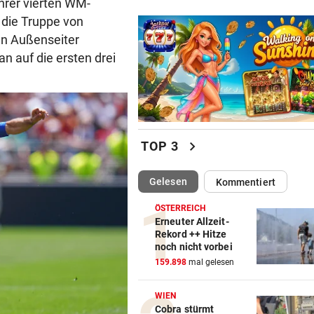
hrer vierten WM-
 die Truppe von
n Außenseiter
n auf die ersten drei
chevron_right
TOP 3
(ausgewählt)
Gelesen
Kommentiert
ÖSTERREICH
Erneuter Allzeit-
Rekord ++ Hitze
noch nicht vorbei
159.898
mal gelesen
WIEN
Cobra stürmt