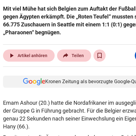
Mit viel Mühe hat sich Belgien zum Auftakt der Fußba
gegen Ägypten erkämpft. Die „Roten Teufel“ mussten 
66.775 Zuschauern in Seattle mit einem 1:1 (0:1) geg
„Pharaonen“ begnügen.
play_arrow
Artikel anhören
Teilen
Kronen Zeitung als bevorzugte Google-Q
Emam Ashour (20.) hatte die Nordafrikaner im ausgegl
der Gruppe G in Führung gebracht. Für die Belgier er
genau 22 Sekunden nach seiner Einwechslung ein Eig
Hany (66.).