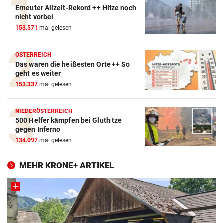
Erneuter Allzeit-Rekord ++ Hitze noch
nicht vorbei
153.571
mal gelesen
ÖSTERREICH
Das waren die heißesten Orte ++ So
geht es weiter
153.337
mal gelesen
NIEDERÖSTERREICH
500 Helfer kämpfen bei Gluthitze
gegen Inferno
134.097
mal gelesen
MEHR KRONE+ ARTIKEL