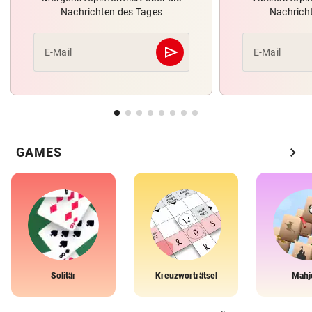
Nachrichten des Tages
Nachrich
send
E-Mail
E-Mail
Abschicken
chevron_right
GAMES
Solitär
Kreuzworträtsel
Mahj