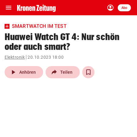
menu
account_circle
Navigation
Anmelden
Abo
close
Schließen
ein-/ausklappen
SMARTWATCH IM TEST
Abonnieren
Huawei Watch GT 4: Nur schön
oder auch smart?
account_circle
arrow_right
Anmelden
Elektronik
20.10.2023 18:00
pin_drop
arrow_right
Bundesland auswäh
Wien
play_arrow
Anhören
Teilen
bookmark
Merkliste
Suchbegriff
search
eingeben