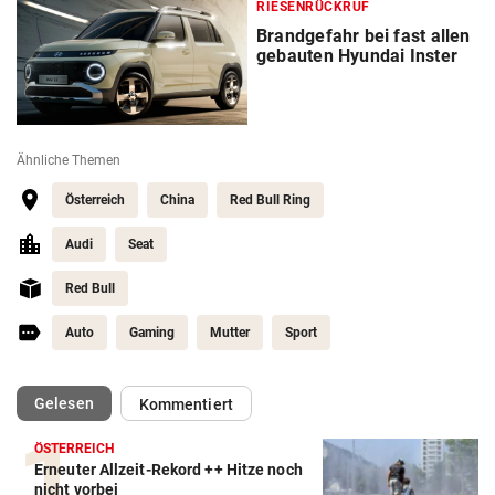
RIESENRÜCKRUF
Brandgefahr bei fast allen
gebauten Hyundai Inster
Ähnliche Themen
Österreich
China
Red Bull Ring
Audi
Seat
Red Bull
Auto
Gaming
Mutter
Sport
(ausgewählt)
Gelesen
Kommentiert
ÖSTERREICH
Erneuter Allzeit-Rekord ++ Hitze noch
nicht vorbei