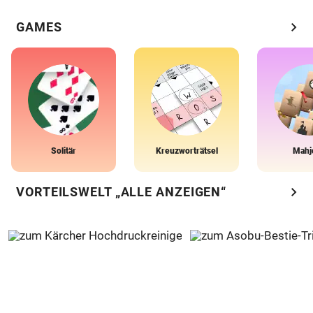
chevron_right
GAMES
Solitär
Kreuzworträtsel
Mahj
chevron_right
VORTEILSWELT „ALLE ANZEIGEN“