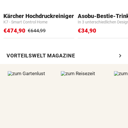
Kärcher Hochdruckreiniger
Asobu-Bestie-Trin
K7 - Smart Control Home
In 3 unterschiedlichen Desig
€474,90
€34,90
€644,99
chevron_right
VORTEILSWELT MAGAZINE