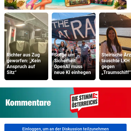
Autokredit Vergleich
ZUM VERGLEICH
Kompressor Vergleich
ZUM VERGLEICH
Richter aus Zug
Sorge um
Steirische Ärz
geworfen: „Kein
Sicherheit:
tauschte LKH
Anspruch auf
OpenAI muss
gegen
Sitz“
neue KI einhegen
„Traumschiff“
Einloggen, um an der Diskussion teilzunehmen