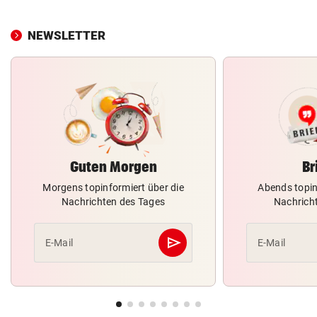
NEWSLETTER
Guten Morgen
Br
Morgens topinformiert über die
Abends topin
Nachrichten des Tages
Nachrich
send
E-Mail
E-Mail
Abschicken