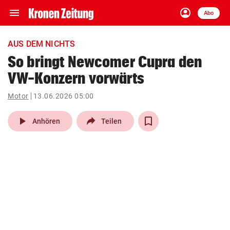
menu
account_circle
Navigation
Anmelden
Abo
close
Schließen
ein-/ausklappen
AUS DEM NICHTS
Abonnieren
So bringt Newcomer Cupra den
VW-Konzern vorwärts
account_circle
arrow_right
Anmelden
Motor
13.06.2026 05:00
pin_drop
arrow_right
Bundesland auswäh
Wien
play_arrow
Anhören
Teilen
bookmark
Merkliste
Suchbegriff
search
eingeben