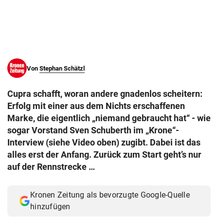
© Krone Multimedia GmbH & Co KG 2026
Muthgasse 2, 1190 Wien
Von
Stephan Schätzl
Cupra schafft, woran andere gnadenlos scheitern:
Erfolg mit einer aus dem Nichts erschaffenen
Marke, die eigentlich „niemand gebraucht hat“ - wie
sogar Vorstand Sven Schuberth im „Krone“-
Interview (siehe Video oben) zugibt. Dabei ist das
alles erst der Anfang. Zurück zum Start geht’s nur
auf der Rennstrecke …
Kronen Zeitung als bevorzugte Google-Quelle
hinzufügen