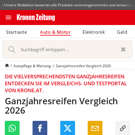
Die beliebtesten Vergleiche nach Kategorie
Auto & Motor
Autobat
i Unsere Redaktion bewertet alle Produkte unvoreingenommen und verweist au
close
Schließen
menu
N
Startseite
Auto & Motor
Abonnieren
Elektronik
Geld
a
v
pin_drop
arrow_right
i
Zum Bundesland
Wien
g
a
bookmark
Merkliste
Autopflege & Wartung
Ganzjahresreifen Vergleich 2026
t
i
DIE VIELVERSPRECHENDSTEN GANZJAHRESREIFEN
notifications
o
Benachrichtigungen
Neu
ENTDECKEN SIE IM VERGLEICHS- UND TESTPORTAL
n
VON KRONE.AT.
e
Ganzjahresreifen Vergleich
S
i
search
2026
u
n
c
-
h
/
b
a