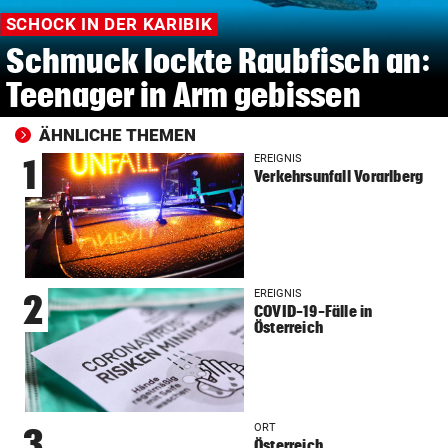
SCHOCK IN DER KARIBIK
Schmuck lockte Raubfisch an:
Teenager in Arm gebissen
ÄHNLICHE THEMEN
EREIGNIS
1
Verkehrsunfall Vorarlberg
EREIGNIS
2
COVID-19-Fälle in
Österreich
ORT
3
Österreich