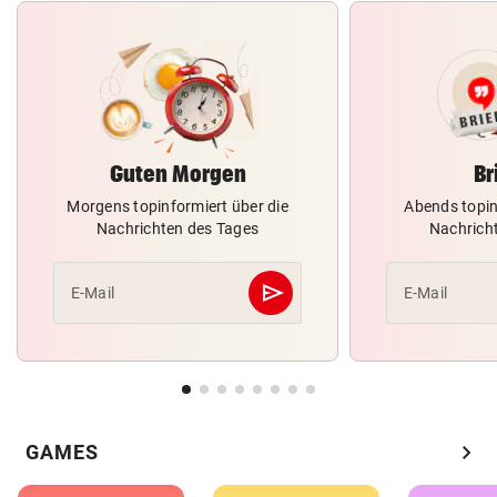
Guten Morgen
Br
Morgens topinformiert über die
Abends topin
Nachrichten des Tages
Nachrich
send
E-Mail
E-Mail
Abschicken
chevron_right
GAMES