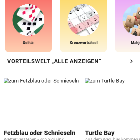
Solitär
Kreuzworträtsel
Mahj
chevron_right
VORTEILSWELT „ALLE ANZEIGEN“
Fetzblau oder Schnieseln
Turtle Bay
Wetter verstehen - von Sigi Fink
Aus dem Weg, hier kommen w