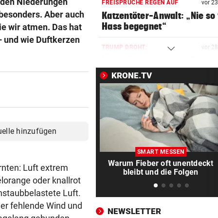
n den Niederungen
FREISPRÜCHE REGEN AUF
vor 2
 besonders. Aber auch
Katzentöter-Anwalt: „Nie so 
Hass begegnet“
die wir atmen. Das hat
– und wie Duftkerzen
TRUMP DROHT:
vor 2
Lange Haftstrafen für Berich
über Waffenengpässe
KRONE.TV
CONFERENCE LEAGUE
vor 2
Sieg! Austria stößt die Tür z
Play-off weit auf
uelle hinzufügen
MITTEN IN HITZEWELLE
vor 3
Irre! Salzburg – Pafos wegen
SMART MESSEN
Sintflut unterbrochen
Warum Fieber oft unentdeckt
rnten: Luft extrem
bleibt und die Folgen
elorange oder knallrot
RADSPORT
vor 4
instaubbelastete Luft.
Reusser vor Ventoux-Etappe
weiter im Gelben Trikot
der fehlende Wind und
NEWSLETTER