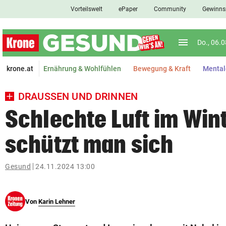
Vorteilswelt
ePaper
Community
Gewinns
close
Schließen
menu
Menü aufkl
Do., 06.
Abonnieren
krone.at
Ernährung & Wohlfühlen
Bewegung & Kraft
Mental
account_circle
arrow_right
Anmelden
DRAUSSEN UND DRINNEN
pin_drop
arrow_right
Bundesland auswäh
Wien
Schlechte Luft im Win
bookmark
schützt man sich
Merkliste
Gesund
24.11.2024 13:00
Suchbegriff
search
eingeben
Von
Karin Lehner