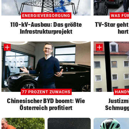
ENERGIEVERSORGUNG
WAS FÜR
110-kV-Ausbau: Das größte
TV-Star geht
Infrastrukturprojekt
hart
77 PROZENT ZUWACHS
HANDY
Chinesischer BYD boomt: Wie
Justizm
Österreich profitiert
Schmuggl