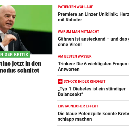
PATIENTEN WOHLAUF
ZAHLREICHE EINSÄTZE
vor 
Premiere an Linzer Uniklinik: Her
Bach wurde in Pinzgauer Ort
mit Roboter
reißendem Fluss
WARUM MAN MITMACHT
WUNDER MUSS HER
vor 
Gähnen ist ansteckend – und das
ohne Viren!
Blutdruckmessgerät Vergleich
Fünfmal probiert – einmal ge
Sturm Kraftakt!
ZUM VERGLEICH
IN DER KRITIK
AM BESTEN WASSER
tino jetzt in den
Trinken: Die 6 wichtigsten Fragen
Duschkopf Vergleich
Antworten
smodus schaltet
ZUM VERGLEICH
SCHOCK IN DER KINDHEIT
Elektrische Zahnbürste Vergleich
„Typ-1-Diabetes ist ein ständiger
ZUM VERGLEICH
Balanceakt“
Epilierer Vergleich
ERSTAUNLICHER EFFEKT
Die blaue Potenzpille könnte Kreb
ZUM VERGLEICH
schlapp machen
Fitbit Vergleich