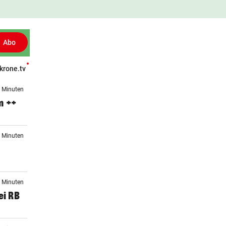
Abo
krone.tv
Patientenberichte
Leser fragen
Gesund TV
Gesünder Leben
6 Minuten
m ++
7 Minuten
9 Minuten
ei RB