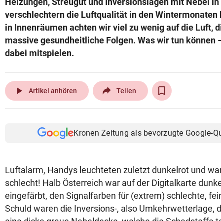
Heizungen, Streugut und Inversionslagen mit Nebel i
© Krone Multimedia GmbH & Co KG 2026
verschlechtern die Luftqualität in den Wintermonaten
Muthgasse 2, 1190 Wien
in Innenräumen achten wir viel zu wenig auf die Luft, 
massive gesundheitliche Folgen. Was wir tun können 
dabei mitspielen.
play_arrow
Artikel anhören
Teilen
Kronen Zeitung als bevorzugte Google-Q
Luftalarm, Handys leuchteten zuletzt dunkelrot und wa
schlecht! Halb Österreich war auf der Digitalkarte dunk
eingefärbt, den Signalfarben für (extrem) schlechte, fe
Schuld waren die Inversions-, also Umkehrwetterlage, 