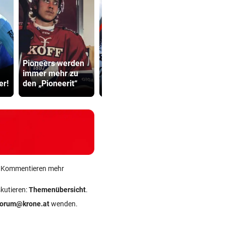
Katzentöter
Pioneers werden
Auch in der
Anwalt: „Ni
immer mehr zu
Slowakei neuer
viel Hass
er!
den „Pioneerit“
Allzeit-Rekord
begegnet“
ein Kommentieren mehr
skutieren:
Themenübersicht
.
forum@krone.at
wenden.