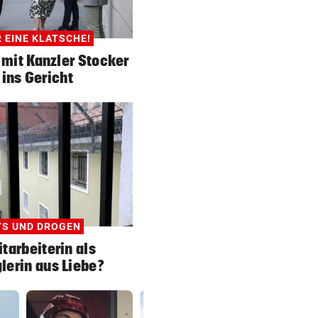
 EINE KLATSCHE!
 mit Kanzler Stocker
 ins Gericht
S UND DROGEN
itarbeiterin als
erin aus Liebe?