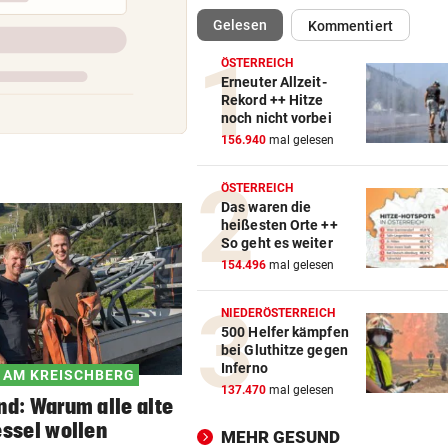
(ausgewählt)
Gelesen
Kommentiert
DRAMATISCHE RETTUNG
vor 
„In der Wohnung war es ver
ÖSTERREICH
und stockfinster“
Erneuter Allzeit-
Rekord ++ Hitze
noch nicht vorbei
CONFERENCE LEAGUE
vor 
156.940
mal gelesen
Später Doppelschlag fixiert
Rapid-Sieg in Estland
ÖSTERREICH
Das waren die
60 MILLIONEN € SCHADEN
vor 
heißesten Orte ++
Warten auf Hitze-Hilfen der
So geht es weiter
Regierung geht weiter
154.496
mal gelesen
42,2 GRAD!
vor 
NIEDERÖSTERREICH
Auch in der Slowakei neuer
500 Helfer kämpfen
bei Gluthitze gegen
Allzeit-Rekord
Inferno
 AM KREISCHBERG
137.470
mal gelesen
WAS FÜR EINE KLATSCHE!
vor 
nd: Warum alle alte
TV-Star geht mit Kanzler St
essel wollen
MEHR GESUND
hart ins Gericht