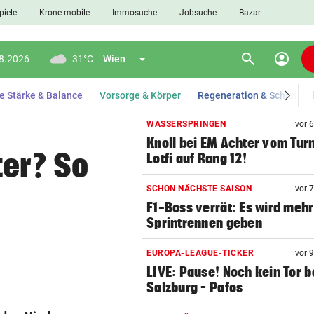
piele
Krone mobile
Immosuche
Jobsuche
Bazar
search
account_circle
Menü aufklappen
appen
Suchen
08.2026
31°C
Wien
e Stärke & Balance
Vorsorge & Körper
Regeneration & Schlaf
WASSERSPRINGEN
vor 
Knoll bei EM Achter vom Tur
len
ter? So
Lotfi auf Rang 12!
SCHON NÄCHSTE SAISON
vor 
F1-Boss verrät: Es wird mehr
Sprintrennen geben
EUROPA-LEAGUE-TICKER
vor 
LIVE: Pause! Noch kein Tor b
Salzburg – Pafos