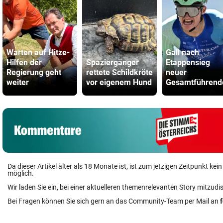
Warten auf Hitze-
Gall nach
Hilfen der
Spaziergänger
Etappensieg
Regierung geht
rettete Schildkröte
neuer
weiter
vor eigenem Hund
Gesamtführend
Da dieser Artikel älter als 18 Monate ist, ist zum jetzigen Zeitpunkt k
möglich.
Wir laden Sie ein, bei einer aktuelleren themenrelevanten Story mitzudi
Bei Fragen können Sie sich gern an das Community-Team per Mail an