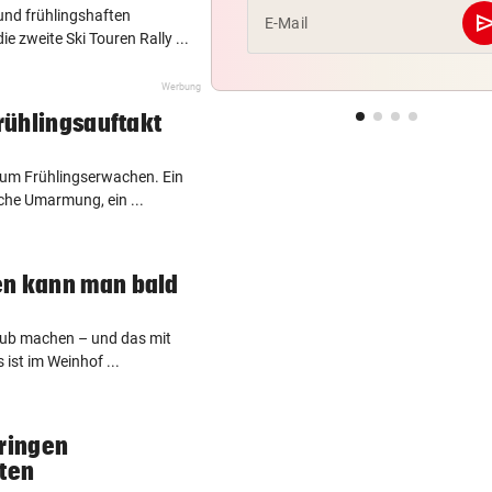
und frühlingshaften
se
E-Mail
e zweite Ski Touren Rally ...
Werbung
rühlingsauftakt
zum Frühlingserwachen. Ein
che Umarmung, ein ...
en kann man bald
aub machen – und das mit
 ist im Weinhof ...
bringen
nten