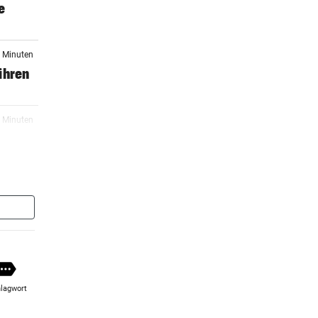
e
2 Minuten
ihren
9 Minuten
1 Minuten
e
3 Minuten
zerrt
lagwort
4 Minuten