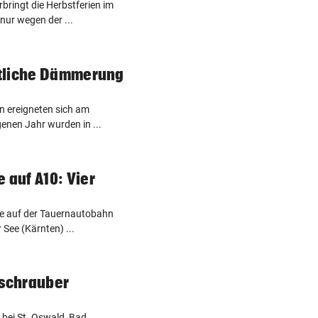
rbringt die Herbstferien im
nur wegen der ...
tliche Dämmerung
en ereigneten sich am
enen Jahr wurden in ...
auf A10: Vier
te auf der Tauernautobahn
 See (Kärnten) ...
bschrauber
 bei St. Oswald, Bad