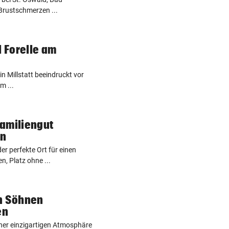
 Brustschmerzen ...
l Forelle am
in Millstatt beeindruckt vor
m ...
Familiengut
en
der perfekte Ort für einen
n, Platz ohne ...
en Söhnen
en
iner einzigartigen Atmosphäre