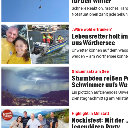
für den Winter
Schnelle Reaktion, rasches Hand
Notsituationen zählt jede Sekund
„Wäre wohl ertrunken“
Lebensretter holt i
aus Wörthersee
Unwetter können auf dem Wasser
werden – am Wörthersee konnte 
Großeinsatz am See
Sturmböen reißen P
Schwimmer aufs Wa
Ein plötzlich aufziehendes Unw
Dienstagnachmittag am Millstätte
Highlight in Millstatt
Nockisfest: Mit der 
legendären Party