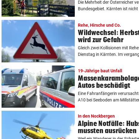
Die Mehrheit der Österreicher ve
Bundesgebiet. Kärnten ist nicht 
Rehe, Hirsche und Co.
Wildwechsel: Herbs
wird zur Gefahr
Gleich zwei Kollisionen mit Reh
Dienstag in Kärnten. Im vergang
19-Jährige baut Unfall
Massenkarambolage 
Autos beschädigt
Eine Fahranfängerin verursach
A10 bei Seeboden am Millstätter
In den Nockbergen
Alpine Notfälle: Hu
mussten ausrücken
Weil ein Wanderer in der Scharte