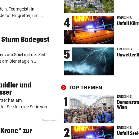
TENNIE AUF ÜBERHOLSPUR
vor 3
eln, Teamgeist! In
230 PS! 13-Jährige schrieb i
e für Flugretter, um ...
Autocross Geschichte
EREIGNIS
4
Unfall Kär
STREIT IN DORNBIRN
vor 4
m Sturm Badegast
Dragqueen-Lesung lässt
konservative Seele kochen
EREIGNIS
5
Unwetter 
 zum Spiel mit der Zeit
RETTETEN SICH SELBST
vor ein
am Dienstag ein ...
Drei Esel überlebten Waldbr
Spanien
addler und
TOP THEMEN
BEI PREMSTÄTTEN
vor ein
sser
Unfall auf Bahnübergang: P
EREIGNIS
1
etter hat am
Demonstrat
Lenker tot
r See für eine Serie von ...
Wien
FRAGE DES TAGES
vor ein
Gesponsert
Würden Sie in ein Robotaxi
EREIGNIS
2
„Krone“ zur
einsteigen?
Unfall Ste