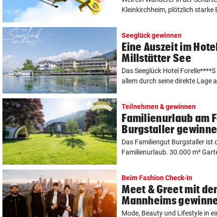
Kleinkirchheim, plötzlich starke
Seeglück gewinnen
Eine Auszeit im Hote
Millstätter See
Das Seeglück Hotel Forelle****S 
allem durch seine direkte Lage a
Teilnehmen & gewinnen
Familienurlaub am 
Burgstaller gewinn
Das Familiengut Burgstaller ist 
Familienurlaub. 30.000 m² Garte
Beim Fashion Check-In
Meet & Greet mit d
Mannheims gewinn
Mode, Beauty und Lifestyle in e