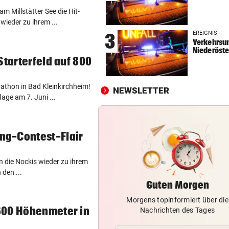
m Millstätter See die Hit-
FOLGT AUF WM-KICKER
vor ein
wieder zu ihrem ...
ÖFB-Legionär neuer Kapitän
EREIGNIS
3
deutschem Kultklub!
Verkehrsun
Niederöste
AUBÖCK-ERBE BEI EM
vor ein
Starterfeld auf 800
DAS ist Österreichs neuer K
im Schwimmbecken!
thon in Bad Kleinkirchheim!
NEWSLETTER
age am 7. Juni ...
... ÄHNLICH WIE HUNDE
vor ein
Wölfe reagieren auf mensch
Angstschweiß
g-Contest-Flair
n die Nockis wieder zu ihrem
 den ...
Guten Morgen
Morgens topinformiert über die
600 Höhenmeter in
Nachrichten des Tages