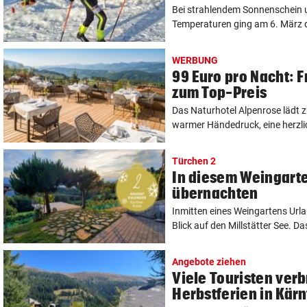
Bei strahlendem Sonnenschein 
Temperaturen ging am 6. März di
WERBUNG
99 Euro pro Nacht: F
zum Top-Preis
Das Naturhotel Alpenrose lädt 
warmer Händedruck, eine herzli
Türchen 2
In diesem Weingart
übernachten
Inmitten eines Weingartens Url
Blick auf den Millstätter See. Das
Angebote ziehen
Viele Touristen ver
Herbstferien in Kär