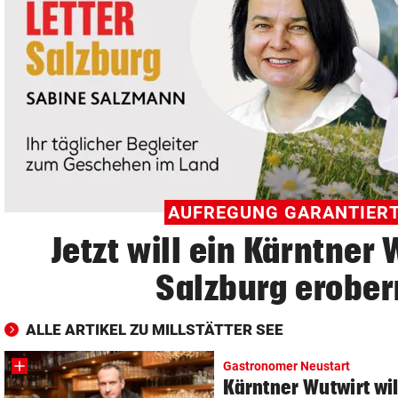
© Krone Multimedia GmbH & Co KG 2026
Muthgasse 2, 1190 Wien
AUFREGUNG GARANTIER
Jetzt will ein Kärntner
Salzburg erober
ALLE ARTIKEL ZU MILLSTÄTTER SEE
Gastronomer Neustart
Kärntner Wutwirt wil