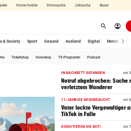
piele
Krone mobile
Immosuche
Jobsuche
Bazar
search
account_circle
Menü aufklappen
Suchen
s & Society
Sport
Gesund
Ausland
Digital
Motor
Wir
che
Ticketshop
Horoskop
TV-Programm
Podcast
len
IN BACHBETT GEFANGEN
vor 
Notruf abgebrochen: Suche 
verletztem Wanderer
11-JÄHRIGE MISSBRAUCHT
vor 
Vater lockte Vergewaltiger a
TikTok in Falle
DISKUTIEREN SIE MIT!
vor 