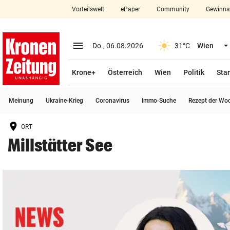
Vorteilswelt
ePaper
Community
Gewinns
close
Schließen
menu
Menü aufklappen
Do., 06.08.2026
31°C
Wien
Abonnieren
Krone+
Österreich
Wien
Politik
Star
account_circle
arrow_right
Anmelden
Meinung
Ukraine-Krieg
Coronavirus
Immo-Suche
Rezept der Wo
pin_drop
arrow_right
Bundesland auswäh
Wien
ORT
bookmark
Merkliste
Millstätter See
Suchbegriff
search
eingeben