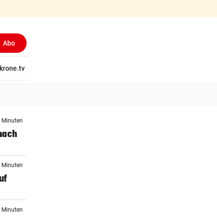
Abo
tschaft
krone.tv
Wissen
Gericht
Kolumnen
Freizeit
Reise
Ti
5 Minuten
nach
6 Minuten
uf
7 Minuten