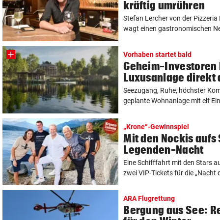
kräftig umrühren
Stefan Lercher von der Pizzeria
wagt einen gastronomischen Neus
Vorhaben startet bald
Geheim-Investoren
Luxusanlage direkt
Seezugang, Ruhe, höchster Komfo
geplante Wohnanlage mit elf Ein
„Krone“-Gewinnspiel
Mit den Nockis aufs 
Legenden-Nacht
Eine Schifffahrt mit den Stars a
zwei VIP-Tickets für die „Nacht 
ARA Flugrettung
Bergung aus See: R