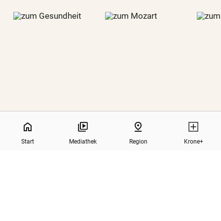
home
pin_drop
GESUNDHEIT
MOZART
Start
Mediathek
Region
Krone+
north
Zurück nach oben