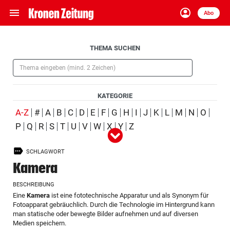
menu
account_circle
Navigation
Anmelden
Abo
close
Schließen
ein-/ausklappen
Aufklappen
THEMA SUCHEN
Abonnieren
(Pflichtfeld)
account_circle
arrow_right
Anmelden
KATEGORIE
pin_drop
arrow_right
Bundesland auswäh
Wien
(ausgewählt)
A-Z
#
A
B
C
D
E
F
G
H
I
J
K
L
M
N
O
P
Q
R
S
T
U
V
W
X
Y
Z
Alle
Person
Ort
Schlagwort
Organisation
(ausgewählt)
bookmark
Merkliste
SCHLAGWORT
Produkt
Ereignis
Kamera
Suchbegriff
search
BESCHREIBUNG
eingeben
Eine
Kamera
ist eine fototechnische Apparatur und als Synonym für
Fotoapparat gebräuchlich. Durch die Technologie im Hintergrund kann
man statische oder bewegte Bilder aufnehmen und auf diversen
Medien speichern.