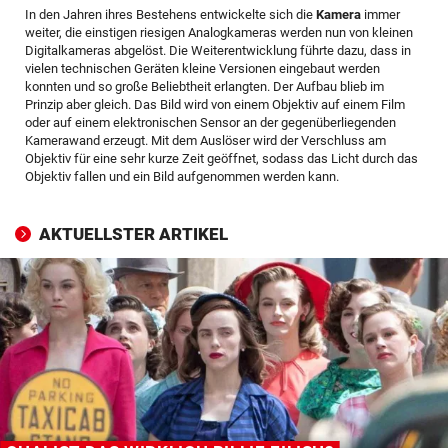
In den Jahren ihres Bestehens entwickelte sich die
Kamera
immer
© Krone Multimedia GmbH & Co KG 2026
weiter, die einstigen riesigen Analogkameras werden nun von kleinen
Muthgasse 2, 1190 Wien
Digitalkameras abgelöst. Die Weiterentwicklung führte dazu, dass in
vielen technischen Geräten kleine Versionen eingebaut werden
konnten und so große Beliebtheit erlangten. Der Aufbau blieb im
Prinzip aber gleich. Das Bild wird von einem Objektiv auf einem Film
oder auf einem elektronischen Sensor an der gegenüberliegenden
Kamerawand erzeugt. Mit dem Auslöser wird der Verschluss am
Objektiv für eine sehr kurze Zeit geöffnet, sodass das Licht durch das
Objektiv fallen und ein Bild aufgenommen werden kann.
AKTUELLSTER ARTIKEL