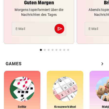
Guten Morgen
Br
Morgens topinformiert über die
Abends topin
Nachrichten des Tages
Nachrich
send
E-Mail
E-Mail
Abschicken
chevron_right
GAMES
Solitär
Kreuzworträtsel
Mahj