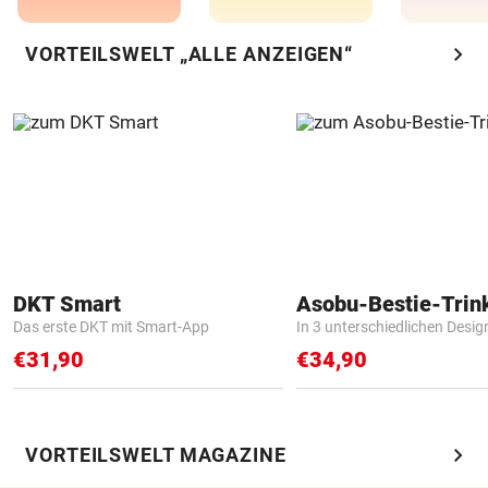
chevron_right
VORTEILSWELT „ALLE ANZEIGEN“
DKT Smart
Asobu-Bestie-Trin
Das erste DKT mit Smart-App
In 3 unterschiedlichen Desig
€31,90
€34,90
chevron_right
VORTEILSWELT MAGAZINE