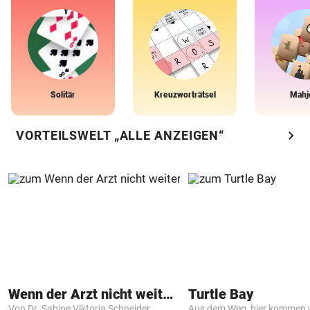
Solitär
Kreuzworträtsel
Mahj
chevron_right
VORTEILSWELT „ALLE ANZEIGEN“
Wenn der Arzt nicht weiter weiß
Turtle Bay
Von Dr. Sabine Viktoria Schneider
Aus dem Weg, hier kommen w