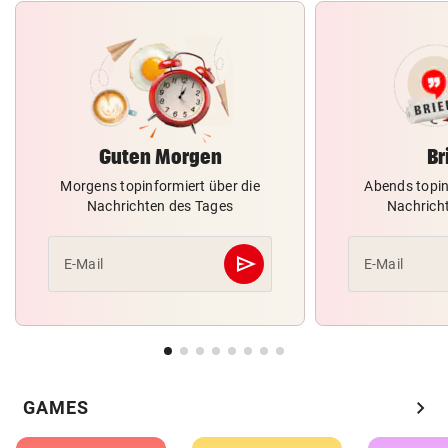
Guten Morgen
Br
Morgens topinformiert über die
Abends topin
Nachrichten des Tages
Nachrich
send
E-Mail
E-Mail
Abschicken
chevron_right
GAMES