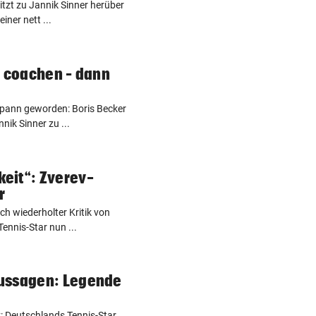
itzt zu Jannik Sinner herüber
iner nett ...
r coachen – dann
spann geworden: Boris Becker
nik Sinner zu ...
eit“: Zverev-
r
h wiederholter Kritik von
Tennis-Star nun ...
ussagen: Legende
 Deutschlands Tennis-Star,