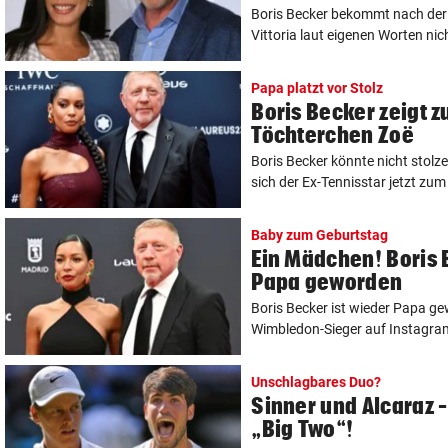
Boris Becker bekommt nach der 
Vittoria laut eigenen Worten nicht
Papa platzt vor Stolz
Boris Becker zeigt 
Töchterchen Zoë
Boris Becker könnte nicht stolze
sich der Ex-Tennisstar jetzt zum 
Baby zum Geburtstag
Ein Mädchen! Boris 
Papa geworden
Boris Becker ist wieder Papa ge
Wimbledon-Sieger auf Instagram 
Unschlagbares Duo?
Sinner und Alcaraz 
„Big Two“!