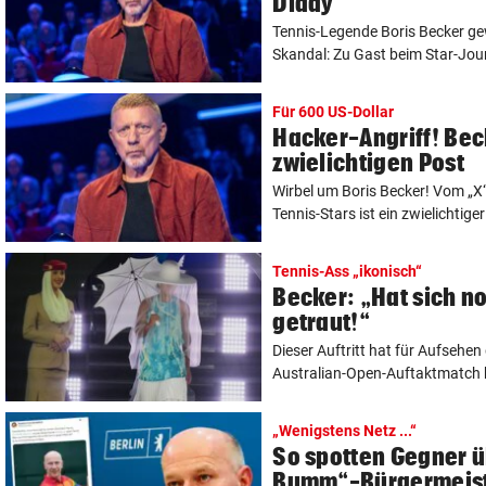
Diddy
Tennis-Legende Boris Becker gew
Skandal: Zu Gast beim Star-Journ
Für 600 US-Dollar
Hacker-Angriff! Bec
zwielichtigen Post
Wirbel um Boris Becker! Vom „X
Tennis-Stars ist ein zwielichtige
Tennis-Ass „ikonisch“
Becker: „Hat sich n
getraut!“
Dieser Auftritt hat für Aufsehen
Australian-Open-Auftaktmatch h
„Wenigstens Netz ...“
So spotten Gegner 
Bumm“-Bürgermeis