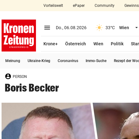
Vorteilswelt
ePaper
Community
Gewinns
close
Schließen
menu
Menü aufklappen
Do., 06.08.2026
33°C
Wien
Abonnieren
Krone+
Österreich
Wien
Politik
Star
account_circle
arrow_right
Anmelden
Meinung
Ukraine-Krieg
Coronavirus
Immo-Suche
Rezept der Wo
pin_drop
arrow_right
Bundesland auswäh
Wien
PERSON
bookmark
Merkliste
Boris Becker
Suchbegriff
search
eingeben