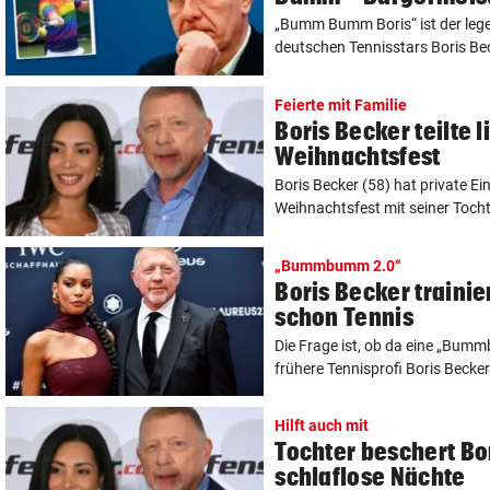
„Bumm Bumm Boris“ ist der leg
deutschen Tennisstars Boris Beck
Feierte mit Familie
Boris Becker teilte 
Weihnachtsfest
Boris Becker (58) hat private Ei
Weihnachtsfest mit seiner Tochter
„Bummbumm 2.0“
Boris Becker trainie
schon Tennis
Die Frage ist, ob da eine „Bum
frühere Tennisprofi Boris Becker 
Hilft auch mit
Tochter beschert Bo
schlaflose Nächte