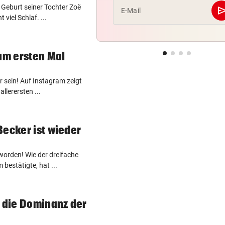
Geburt seiner Tochter Zoë
se
E-Mail
 viel Schlaf. ...
zum ersten Mal
r sein! Auf Instagram zeigt
allerersten ...
Becker ist wieder
worden! Wie der dreifache
bestätigte, hat ...
– die Dominanz der