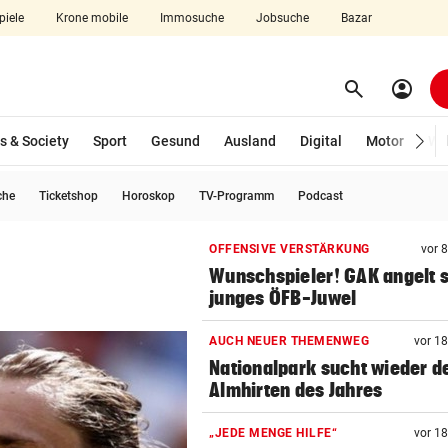
piele
Krone mobile
Immosuche
Jobsuche
Bazar
search
account_circle
Menü aufklappen
Suchen
s & Society
Sport
Gesund
Ausland
Digital
Motor
Wir
che
Ticketshop
Horoskop
TV-Programm
Podcast
len
OFFENSIVE VERSTÄRKUNG
vor 
Wunschspieler! GAK angelt 
junges ÖFB-Juwel
AUCH NEUER THEMENWEG
vor 1
Nationalpark sucht wieder d
Almhirten des Jahres
„JEDE MENGE HILFE“
vor 1