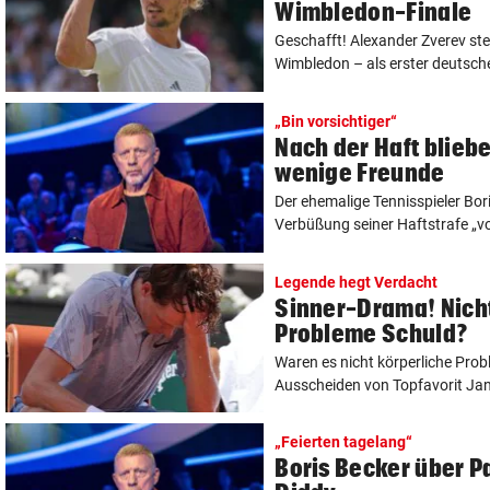
Wimbledon-Finale
Geschafft! Alexander Zverev ste
Wimbledon – als erster deutsche
„Bin vorsichtiger“
Nach der Haft blieb
wenige Freunde
Der ehemalige Tennisspieler Bori
Verbüßung seiner Haftstrafe „vor
Legende hegt Verdacht
Sinner-Drama! Nicht
Probleme Schuld?
Waren es nicht körperliche Prob
Ausscheiden von Topfavorit Janni
„Feierten tagelang“
Boris Becker über Pa