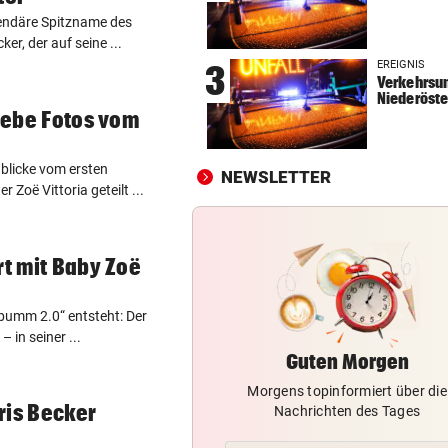
endäre Spitzname des
FLUGHAFEN LEIPZIG
vor 
er, der auf seine ...
Das ist bisher über die
EREIGNIS
3
Sprengstoff-Drohne bekann
Verkehrsun
Niederöste
JAHRELANG GEJAGT
vor 
liebe Fotos vom
Neuseelands tödlichste Katz
„Nine Lives“ erlegt
nblicke vom ersten
NEWSLETTER
 Zoë Vittoria geteilt ...
EU IST ALARMIERT
vor 
Russische Kanäle haben Ceu
Krise verstärkt
rt mit Baby Zoë
mbumm 2.0“ entsteht: Der
– in seiner ...
Guten Morgen
Morgens topinformiert über die
ris Becker
Nachrichten des Tages