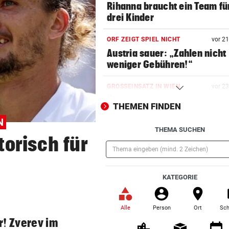
Rihanna braucht ein Team für
drei Kinder
ORF ZEIGT SPIEL NICHT
vor 2
Austria sauer: „Zahlen nicht
weniger Gebühren!“
GROSSEINSATZ IN WIEN
vor 2
Überfall in Dorotheum, Verd
THEMEN FINDEN
auf Geiselnahme
N
THEMA SUCHEN
KRONE+ TESTET FÜR SIE
vor 2
torisch für
Insta360 Mic Pro: Endlich gu
Ton am Handy?
(Pflichtfeld)
KATEGORIE
CHIPS, KI UND ROBOTER
vor 3
Diese China-Durchbrüche
machen Washington nervös
Alle
Person
Ort
Sch
(ausgewählt)
r! Zverev im
WOHIN MIT GRILLRESTLN
vor 3