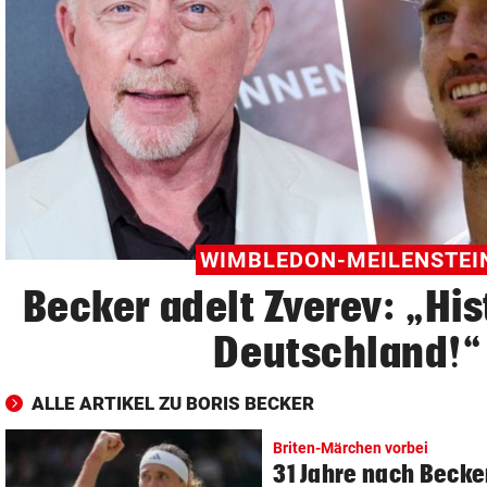
© Krone Multimedia GmbH & Co KG 2026
Muthgasse 2, 1190 Wien
WIMBLEDON-MEILENSTEI
Becker adelt Zverev: „His
Deutschland!“
ALLE ARTIKEL ZU BORIS BECKER
Briten-Märchen vorbei
31 Jahre nach Becke