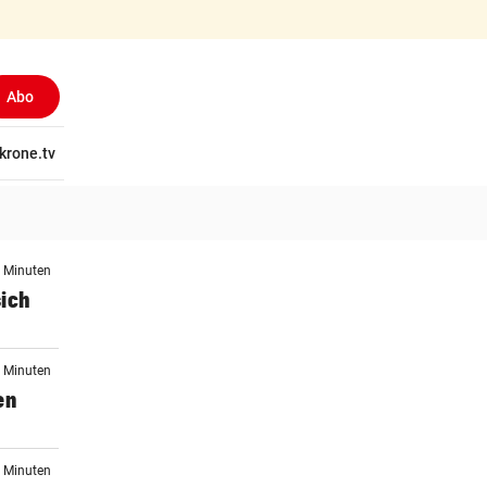
Abo
tschaft
krone.tv
Wissen
Gericht
Kolumnen
Freizeit
Reise
Ti
8 Minuten
sich
8 Minuten
en
8 Minuten