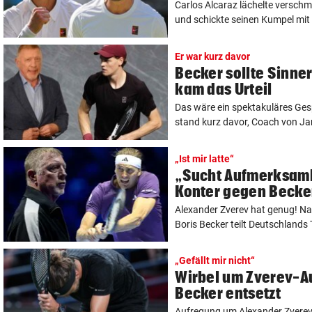
Carlos Alcaraz lächelte verschm
und schickte seinen Kumpel mit e
Er war kurz davor
Becker sollte Sinne
kam das Urteil
Das wäre ein spektakuläres Ge
stand kurz davor, Coach von Jan
„Ist mir latte“
„Sucht Aufmerksamk
Konter gegen Becke
Alexander Zverev hat genug! Nac
Boris Becker teilt Deutschlands 
„Gefällt mir nicht“
Wirbel um Zverev-A
Becker entsetzt
Aufregung um Alexander Zverev: