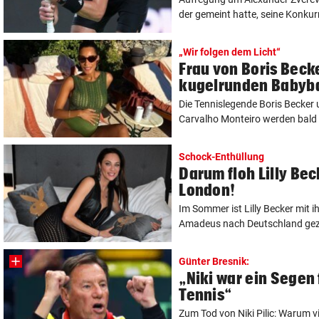
der gemeint hatte, seine Konkurr
„Wir folgen dem Licht“
Frau von Boris Becke
kugelrunden Babyb
Die Tennislegende Boris Becker u
Carvalho Monteiro werden bald El
Schock-Enthüllung
Darum floh Lilly Bec
London!
Im Sommer ist Lilly Becker mit 
Amadeus nach Deutschland gezo
Günter Bresnik:
„Niki war ein Segen
Tennis“
Zum Tod von Niki Pilic: Warum v