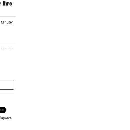
 ihre
1 Minuten
3 Minuten
acht
9 Minuten
ter
1 Minuten
lagwort
2 Minuten