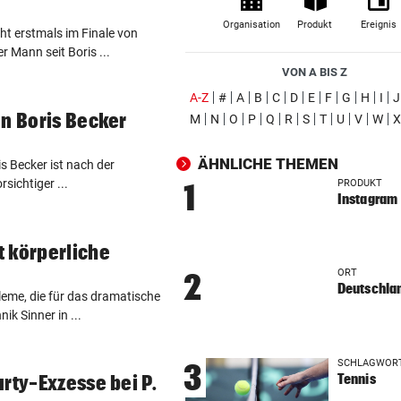
Diese Kühlschrank-Fehler
Organisation
Produkt
Ereignis
ht erstmals im Finale von
schlagen auf den Magen
r Mann seit Boris ...
VON A BIS Z
FAHNDUNGSERFOLG
vor 3
(ausgewählt)
A-Z
#
A
B
C
D
E
F
G
H
I
J
Europaweit gesuchter
en Boris Becker
M
N
O
P
Q
R
S
T
U
V
W
X
Österreicher (29) gefasst
ÄHNLICHE THEMEN
VOM WINDE VERWEHT
vor 3
s Becker ist nach der
sichtiger ...
Geldtransporter verliert Bar
PRODUKT
1
Instagram
belebter Straße
DISKUTIEREN SIE MIT!
vor ein
 körperliche
Nur noch Skandale: Was ist 
ORT
2
beim ORF?
Deutschla
leme, die für das dramatische
k Sinner in ...
BALMORAL MUSS WARTEN!
vor ein
Charles urlaubt zuerst im
SCHLAGWOR
3
Spukschloss seiner Oma!
Tennis
rty-Exzesse bei P.