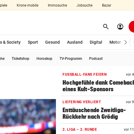
piele
Krone mobile
Immosuche
Jobsuche
Bazar
search
account_circle
Menü aufklappen
Suchen
s & Society
Sport
Gesund
Ausland
Digital
Motor
Wir
che
Ticketshop
Horoskop
TV-Programm
Podcast
len
FUSSBALL-FANS FEIERN
vor 
Hochgefühle dank Comebac
eines Kult-Sponsors
LIEFERING VERLIERT
vor 
Enttäuschende Zweitliga-
Rückkehr nach Grödig
2. LIGA – 2. RUNDE
vor 1