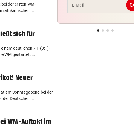
se
st bei der ersten WM-
E-Mail
m afrikanischen ...
ießt sich für
einem deutlichen 7:1-(3:1)-
ie WM gestartet. ...
ikot! Neuer
 hat am Sonntagabend bei der
 der Deutschen ...
bei WM-Auftakt im