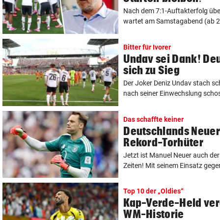
Nach dem 7:1-Auftakterfolg üb
wartet am Samstagabend (ab 22
Bitter für Ivorer
Undav sei Dank! Deu
sich zu Sieg
Der Joker Deniz Undav stach sc
nach seiner Einwechslung schoss
Das schaffte keiner
Deutschlands Neuer 
Rekord-Torhüter
Jetzt ist Manuel Neuer auch der
Zeiten! Mit seinem Einsatz gegen 
Top 10 der „Oldies“
Kap-Verde-Held vere
WM-Historie