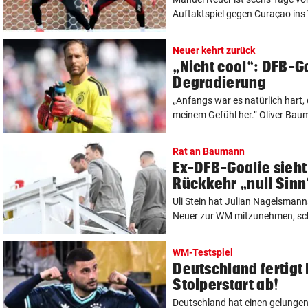
Auftaktspiel gegen Curaçao ins 
Neuer kehrt zurück
„Nicht cool“: DFB-Go
Degradierung
„Anfangs war es natürlich hart,
meinem Gefühl her.“ Oliver Baum
Rat an Baumann
Ex-DFB-Goalie sieht
Rückkehr „null Sinn
Uli Stein hat Julian Nagelsman
Neuer zur WM mitzunehmen, scharf
WM-Testspiel
Deutschland fertigt
Stolperstart ab!
Deutschland hat einen gelungen