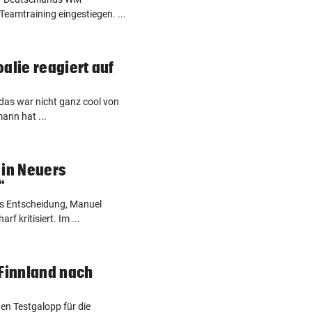
Teamtraining eingestiegen. ...
alie reagiert auf
 das war nicht ganz cool von
ann hat ...
 in Neuers
“
ns Entscheidung, Manuel
 kritisiert. Im ...
 Finnland nach
en Testgalopp für die