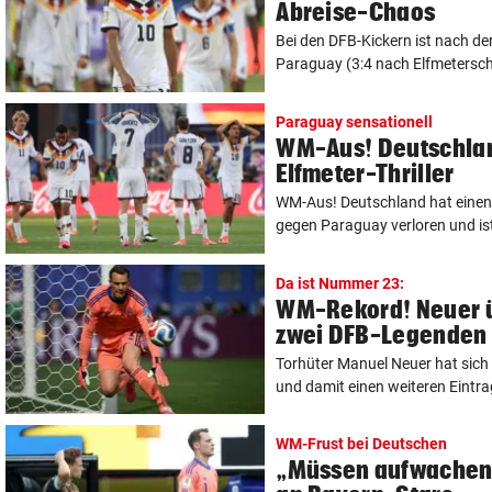
Abreise-Chaos
Bei den DFB-Kickern ist nach 
Paraguay (3:4 nach Elfmetersch
Paraguay sensationell
WM-Aus! Deutschlan
Elfmeter-Thriller
WM-Aus! Deutschland hat einen 
gegen Paraguay verloren und ist 
Da ist Nummer 23:
WM-Rekord! Neuer ü
zwei DFB-Legenden
Torhüter Manuel Neuer hat sich
und damit einen weiteren Eintrag 
WM-Frust bei Deutschen
„Müssen aufwachen!