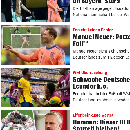
an Bayern-Stars
Die 1:2-Blamage gegen Ecuador 
Nationalmannschaft bei der Welt
Er sieht keinen Fehler
Manuel Neuer: Patze
Fall!“
Manuel Neuer sieht sich unschu
Deutschlands zum 1:2 gegen Ecu
WM-Überraschung
Schwache Deutsche
Ecuador k.o.
Ecuador hat bei der Fußball-WM
Deutschland im abschließenden S
Elfenbeinküste wartet
Hamann: Dieser DFB
Startelf bleiben!