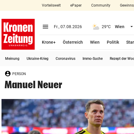
Vorteilswelt
ePaper
Community
Gewinns
close
Schließen
menu
Menü aufklappen
Fr., 07.08.2026
29°C
Wien
Abonnieren
Krone+
Österreich
Wien
Politik
Star
account_circle
arrow_right
Anmelden
Meinung
Ukraine-Krieg
Coronavirus
Immo-Suche
Rezept der Wo
pin_drop
arrow_right
Bundesland auswäh
Wien
PERSON
bookmark
Merkliste
Manuel Neuer
Suchbegriff
search
eingeben