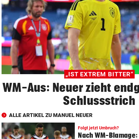
© Krone Multimedia GmbH & Co KG 2026
Muthgasse 2, 1190 Wien
„IST EXTREM BITTER“
WM-Aus: Neuer zieht endg
Schlussstrich
ALLE ARTIKEL ZU MANUEL NEUER
Folgt jetzt Umbruch?
Nach WM-Blamage: T