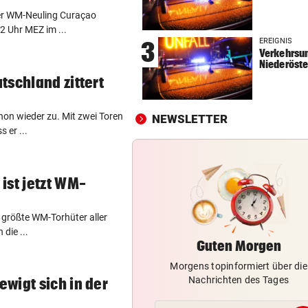
er WM-Neuling Curaçao
SZENE SETZT SICH FEST
vor 
 Uhr MEZ im ...
Drogenhandel explodiert im
EREIGNIS
3
Wiener Bezirk Mariahilf
Verkehrsun
Niederöste
KEIN ANTI-IRAN-PAKT
vor 
tschland zittert
Diese drei Länder schlossen
Militär-Bündnis
hon wieder zu. Mit zwei Toren
NEWSLETTER
 er ...
TOUR DE FRANCE – DAMEN
vor 
Polin Niewiadoma triumphie
Mont Ventoux
ist jetzt WM-
 größte WM-Torhüter aller
die ...
Guten Morgen
Morgens topinformiert über die
Nachrichten des Tages
wigt sich in der