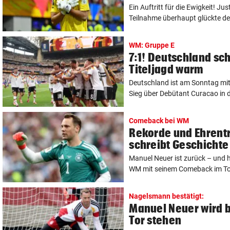
Ein Auftritt für die Ewigkeit! Ju
Teilnahme überhaupt glückte de
WM: Gruppe E
7:1! Deutschland sch
Titeljagd warm
Deutschland ist am Sonntag mit 
Sieg über Debütant Curacao in d
Comeback bei WM
Rekorde und Ehrentr
schreibt Geschichte
Manuel Neuer ist zurück – und
WM mit seinem Comeback im Tor
Nagelsmann bestätigt:
Manuel Neuer wird 
Tor stehen