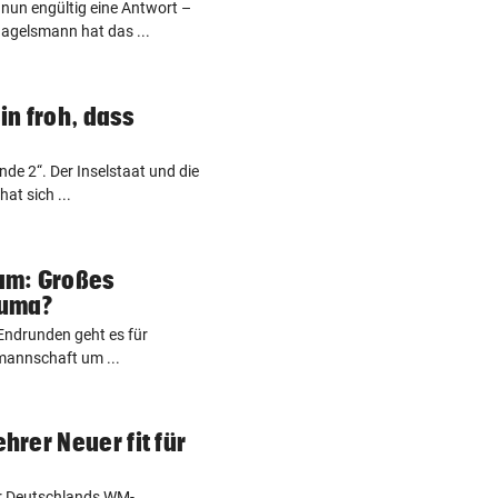
nun engültig eine Antwort –
agelsmann hat das ...
n froh, dass
nde 2“. Der Inselstaat und die
at sich ...
am: Großes
auma?
ndrunden geht es für
mannschaft um ...
rer Neuer fit für
or Deutschlands WM-