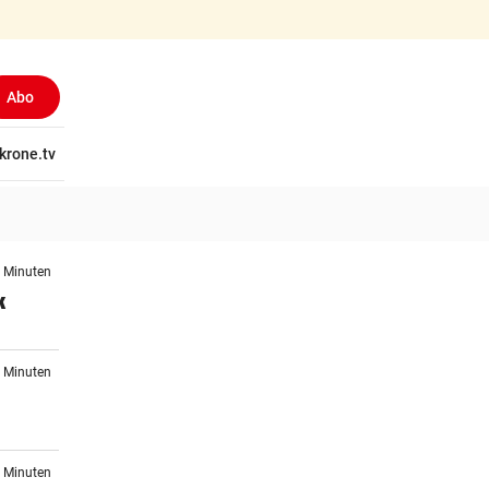
Abo
tschaft
krone.tv
Wissen
Gericht
Kolumnen
Freizeit
Reise
Ti
4 Minuten
k
9 Minuten
1 Minuten