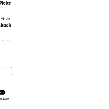
Pleite
6 Minuten
Altach
5 Minuten
r:
3 Minuten
nier
8 Minuten
dank
lagwort
8 Minuten