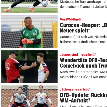
Die deutsche Tormannfrage hat 
der deutsche Teamchef Julian N
Vor WM-Duell
Curacao-Keeper: „Bi
Neuer spielt“
Curacao fühlt sich wie „Niederla
frühere niederländische Kolonie h
„Jungs sind mega heiß“
Wundertüte DFB-Te
Comeback nach Tr
Nach zwei katastrophalen WM-E
Deutschlands Fußball-National
„Schon alles erlebt“
DFB-Update: Rückkeh
WM-Auftakt?
Manuel Neuer ist sechs Tage v