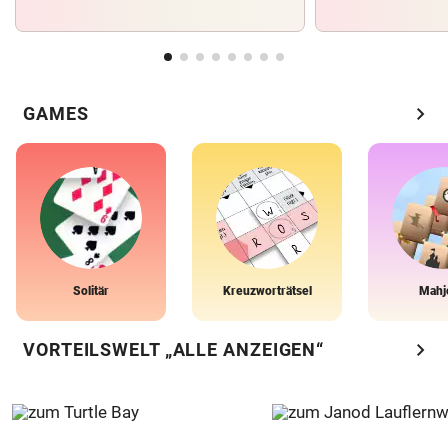
chevron_right
GAMES
Solitär
Kreuzworträtsel
Mahj
chevron_right
VORTEILSWELT „ALLE ANZEIGEN“