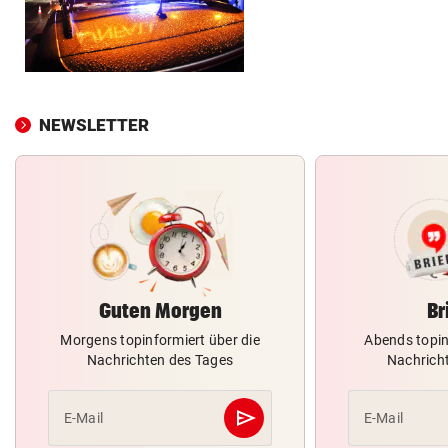
NEWSLETTER
Guten Morgen
Br
Morgens topinformiert über die
Abends topin
Nachrichten des Tages
Nachrich
send
E-Mail
E-Mail
Abschicken