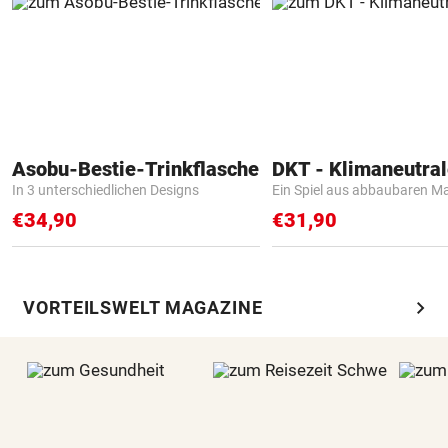
Asobu-Bestie-Trinkflasche
In 3 unterschiedlichen Designs
Ein Spiel aus abbaubaren Ma
€34,90
€31,90
chevron_right
VORTEILSWELT MAGAZINE