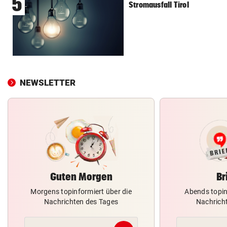
5
Stromausfall Tirol
NEWSLETTER
Guten Morgen
Br
Morgens topinformiert über die
Abends topin
Nachrichten des Tages
Nachrich