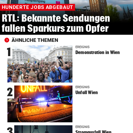
HUNDERTE JOBS ABGEBAUT
RTL: Bekannte Sendungen
fallen Sparkurs zum Opfer
ÄHNLICHE THEMEN
EREIGNIS
1
Demonstration in Wien
EREIGNIS
2
Unfall Wien
EREIGNIS
3
Stromausfall Wien