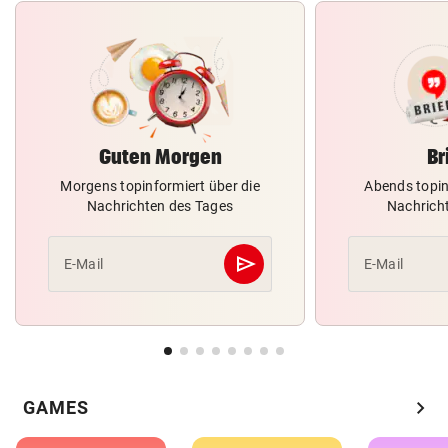
Guten Morgen
Br
Morgens topinformiert über die
Abends topin
Nachrichten des Tages
Nachrich
send
E-Mail
E-Mail
Abschicken
chevron_right
GAMES