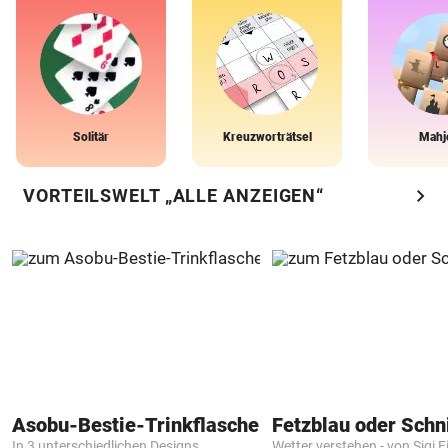
Solitär
Kreuzworträtsel
Mahj
chevron_right
VORTEILSWELT „ALLE ANZEIGEN“
Asobu-Bestie-Trinkflasche
Fetzblau oder Schn
In 3 unterschiedlichen Designs
Wetter verstehen - von Sigi F