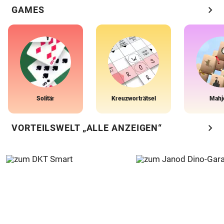
chevron_right
GAMES
Solitär
Kreuzworträtsel
Mahj
chevron_right
VORTEILSWELT „ALLE ANZEIGEN“