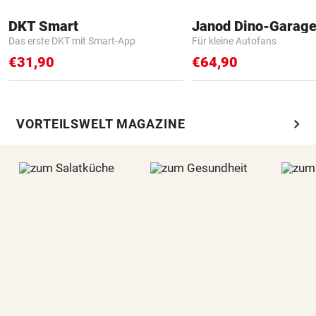
DKT Smart
Janod Dino-Garag
Das erste DKT mit Smart-App
Für kleine Autofans
€31,90
€64,90
chevron_right
VORTEILSWELT MAGAZINE