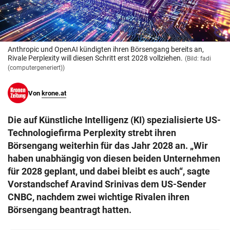
© Krone Multimedia GmbH & Co KG 2026
Muthgasse 2, 1190 Wien
Anthropic und OpenAI kündigten ihren Börsengang bereits an,
Rivale Perplexity will diesen Schritt erst 2028 vollziehen.
(Bild: fadi
(computergeneriert))
Von
krone.at
Die auf Künstliche Intelligenz (KI) spezialisierte US-
Technologiefirma Perplexity strebt ihren
Börsengang weiterhin für das Jahr 2028 an. „Wir
haben unabhängig von diesen beiden Unternehmen
für 2028 geplant, und dabei bleibt es auch“, sagte
Vorstandschef Aravind Srinivas dem US-Sender
CNBC, nachdem zwei wichtige Rivalen ihren
Börsengang beantragt hatten.