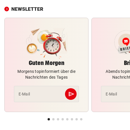
NEWSLETTER
Guten Morgen
Br
Morgens topinformiert über die
Abends topin
Nachrichten des Tages
Nachrich
send
E-Mail
E-Mail
Abschicken