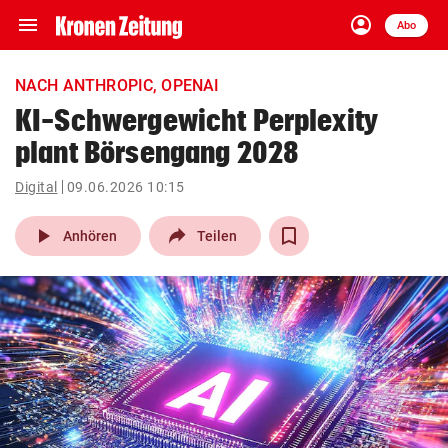
menu
account_circle
Navigation
Anmelden
Abo
close
Schließen
ein-/ausklappen
NACH ANTHROPIC, OPENAI
Abonnieren
KI-Schwergewicht Perplexity
plant Börsengang 2028
account_circle
arrow_right
Anmelden
Digital
09.06.2026 10:15
pin_drop
arrow_right
Bundesland auswäh
Wien
play_arrow
Anhören
Teilen
bookmark
Merkliste
Suchbegriff
search
eingeben