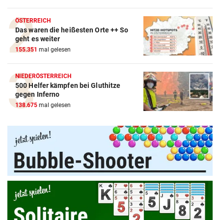
ÖSTERREICH
Das waren die heißesten Orte ++ So
geht es weiter
155.351
mal gelesen
NIEDERÖSTERREICH
500 Helfer kämpfen bei Gluthitze
Amazon-Kindle Vergleich
gegen Inferno
138.675
mal gelesen
ZUM VERGLEICH
Apple-iPad Vergleich
ZUM VERGLEICH
Apple-iPhone Vergleich
ZUM VERGLEICH
Apple Macbook Vergleich
ZUM VERGLEICH