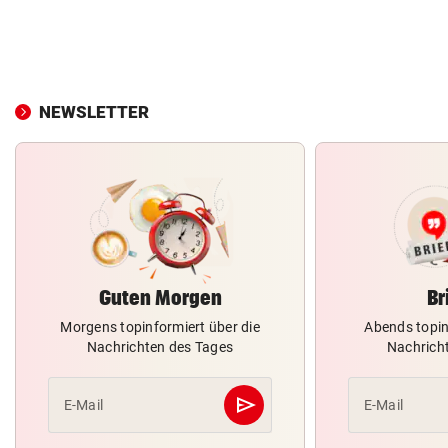
NEWSLETTER
Guten Morgen
Br
Morgens topinformiert über die
Abends topin
Nachrichten des Tages
Nachrich
send
E-Mail
E-Mail
Abschicken