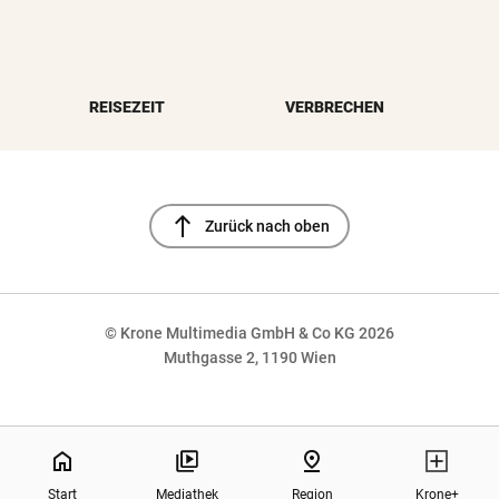
REISEZEIT
VERBRECHEN
north
Zurück nach oben
© Krone Multimedia GmbH & Co KG 2026
Muthgasse 2, 1190 Wien
NaN%
home
pin_drop
Start
Mediathek
Region
Krone+