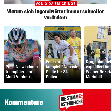
VON OIDA BIS CRINGE
Warum sich Jugendwörter immer schneller
verändern
Fehlstart
Drogenhandel
Polin Niewiadoma
komplett! Nächste
explodiert im
triumphiert am
Pleite für St.
Wiener Bezirk
Mont Ventoux
Pölten
Mariahilf