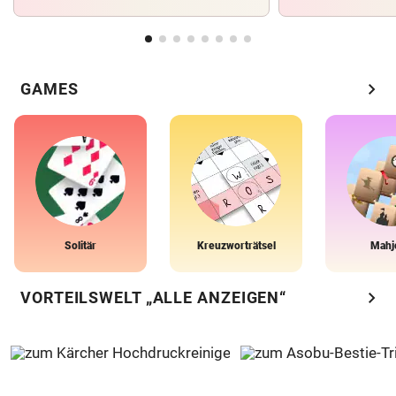
chevron_right
GAMES
Solitär
Kreuzworträtsel
Mahj
chevron_right
VORTEILSWELT „ALLE ANZEIGEN“