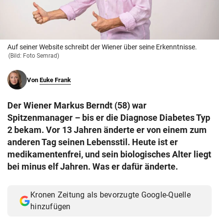
© Krone Multimedia GmbH & Co KG 2026
Muthgasse 2, 1190 Wien
Auf seiner Website schreibt der Wiener über seine Erkenntnisse.
(Bild: Foto Semrad)
Von
Euke Frank
Der Wiener Markus Berndt (58) war
Spitzenmanager – bis er die Diagnose Diabetes Typ
2 bekam. Vor 13 Jahren änderte er von einem zum
anderen Tag seinen Lebensstil. Heute ist er
medikamentenfrei, und sein biologisches Alter liegt
bei minus elf Jahren. Was er dafür änderte.
Kronen Zeitung als bevorzugte Google-Quelle
hinzufügen