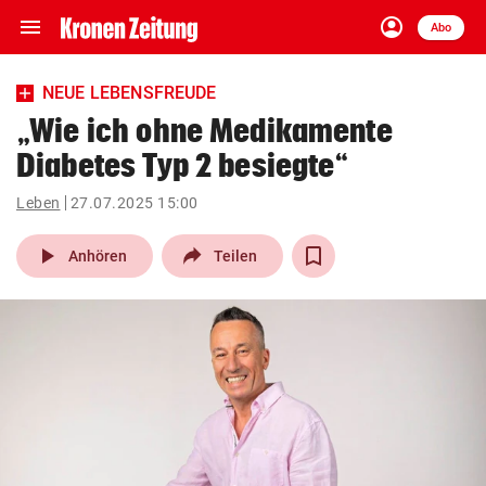
menu
account_circle
Navigation
Anmelden
Abo
close
Schließen
ein-/ausklappen
NEUE LEBENSFREUDE
Abonnieren
„Wie ich ohne Medikamente
Diabetes Typ 2 besiegte“
account_circle
arrow_right
Anmelden
Leben
27.07.2025 15:00
pin_drop
arrow_right
Bundesland auswäh
Wien
play_arrow
Anhören
Teilen
bookmark
Merkliste
Suchbegriff
search
eingeben