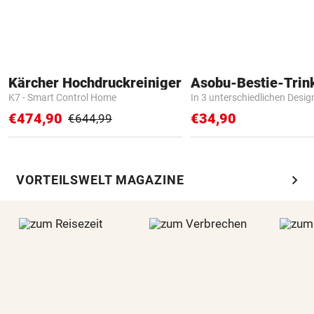
Kärcher Hochdruckreiniger
Asobu-Bestie-Trin
K7 - Smart Control Home
In 3 unterschiedlichen Desig
€474,90
€34,90
€644,99
chevron_right
VORTEILSWELT MAGAZINE