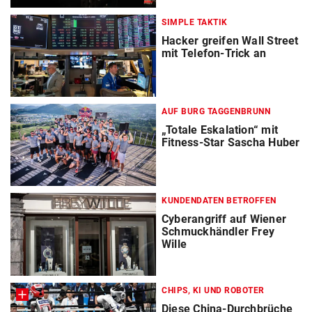
SIMPLE TAKTIK
Hacker greifen Wall Street
mit Telefon-Trick an
AUF BURG TAGGENBRUNN
„Totale Eskalation“ mit
Fitness-Star Sascha Huber
KUNDENDATEN BETROFFEN
Cyberangriff auf Wiener
Schmuckhändler Frey
Wille
CHIPS, KI UND ROBOTER
Diese China-Durchbrüche