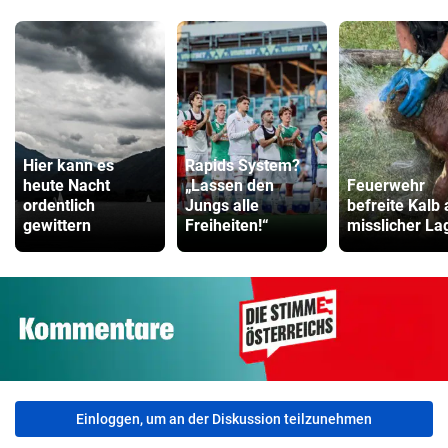
Hier kann es
Rapids System?
heute Nacht
„Lassen den
Feuerwehr
ordentlich
Jungs alle
befreite Kalb
gewittern
Freiheiten!“
misslicher La
Einloggen, um an der Diskussion teilzunehmen