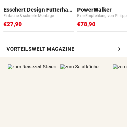
Esschert Design Futterhaus
PowerWalker
Einfache & schnelle Montage
Eine Empfehlung von Philip
€27,90
€78,90
chevron_right
VORTEILSWELT MAGAZINE