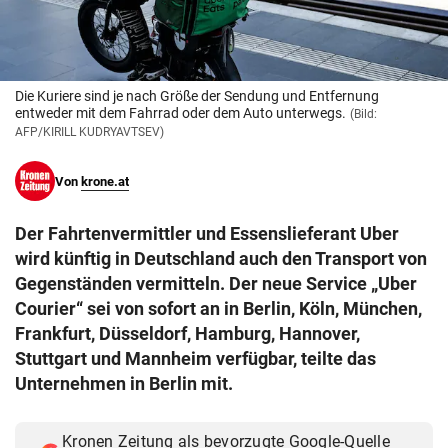
© Krone Multimedia GmbH & Co KG 2026
Muthgasse 2, 1190 Wien
Die Kuriere sind je nach Größe der Sendung und Entfernung
entweder mit dem Fahrrad oder dem Auto unterwegs.
(Bild:
AFP/KIRILL KUDRYAVTSEV)
Von
krone.at
Der Fahrtenvermittler und Essenslieferant Uber
wird künftig in Deutschland auch den Transport von
Gegenständen vermitteln. Der neue Service „Uber
Courier“ sei von sofort an in Berlin, Köln, München,
Frankfurt,‬ Düsseldorf, Hamburg, Hannover,
Stuttgart und Mannheim verfügbar, teilte das
Unternehmen in Berlin mit.‬
Kronen Zeitung als bevorzugte Google-Quelle