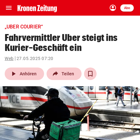
menu
account_circle
Navigation
Anmelden
Abo
close
Schließen
ein-/ausklappen
„UBER COURIER“
Abonnieren
Fahrvermittler Uber steigt ins
Kurier-Geschäft ein
account_circle
arrow_right
Anmelden
Web
27.05.2025 07:20
pin_drop
arrow_right
Bundesland auswäh
Wien
play_arrow
Anhören
Teilen
bookmark
Merkliste
Suchbegriff
search
eingeben