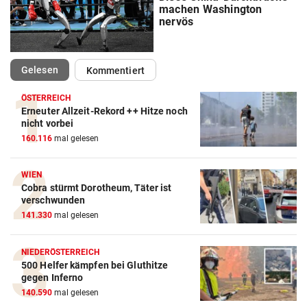
machen Washington
nervös
(ausgewählt)
Gelesen
Kommentiert
ÖSTERREICH
Erneuter Allzeit-Rekord ++ Hitze noch
nicht vorbei
160.116
mal gelesen
WIEN
Cobra stürmt Dorotheum, Täter ist
verschwunden
141.330
mal gelesen
NIEDERÖSTERREICH
500 Helfer kämpfen bei Gluthitze
gegen Inferno
140.590
mal gelesen