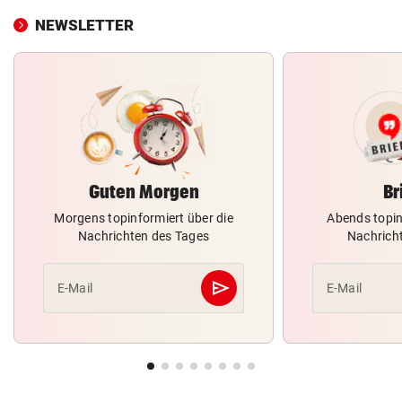
NEWSLETTER
Guten Morgen
Br
Morgens topinformiert über die
Abends topin
Nachrichten des Tages
Nachrich
send
E-Mail
E-Mail
Abschicken