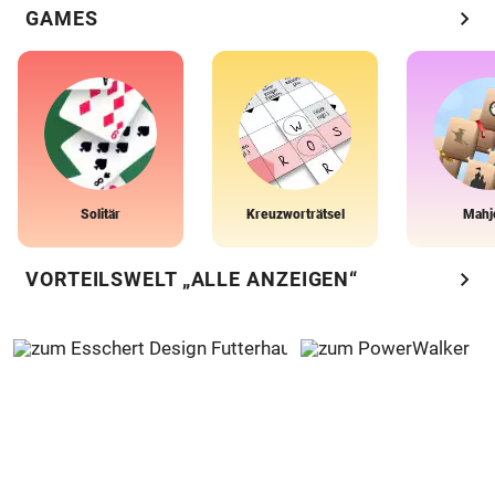
chevron_right
GAMES
Solitär
Kreuzworträtsel
Mahj
chevron_right
VORTEILSWELT „ALLE ANZEIGEN“