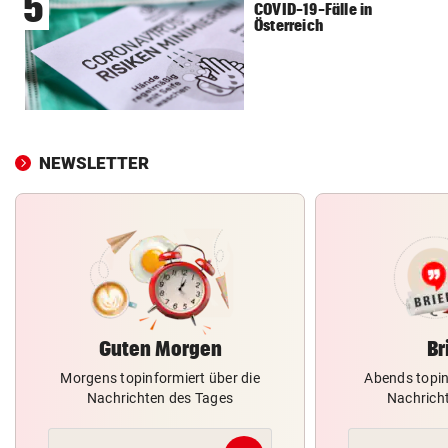
5
COVID-19-Fälle in
Österreich
NEWSLETTER
Guten Morgen
Br
Morgens topinformiert über die
Abends topin
Nachrichten des Tages
Nachrich