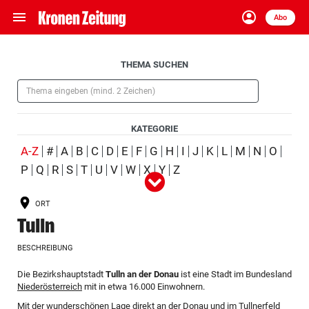
menu
account_circle
Navigation
Anmelden
Abo
close
Schließen
ein-/ausklappen
Aufklappen
THEMA SUCHEN
Abonnieren
(Pflichtfeld)
account_circle
arrow_right
Anmelden
KATEGORIE
pin_drop
arrow_right
Bundesland auswäh
Wien
(ausgewählt)
A-Z
#
A
B
C
D
E
F
G
H
I
J
K
L
M
N
O
P
Q
R
S
T
U
V
W
X
Y
Z
Alle
Person
Ort
Schlagwort
Organisation
(ausgewählt)
bookmark
Merkliste
ORT
Produkt
Ereignis
Tulln
Suchbegriff
search
BESCHREIBUNG
eingeben
Aufklappen
Die Bezirkshauptstadt
Tulln an der Donau
ist eine Stadt im Bundesland
Niederösterreich
mit in etwa 16.000 Einwohnern.
Mit der wunderschönen Lage direkt an der
Donau
und im Tullnerfeld