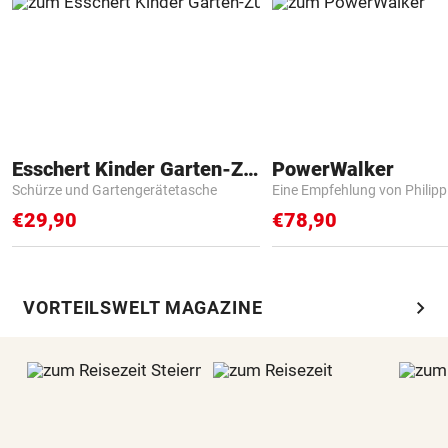
Esschert Kinder Garten-Zubehör
PowerWalker
Schürze und Gartengerätetasche
Eine Empfehlung von Philip
€29,90
€78,90
chevron_right
VORTEILSWELT MAGAZINE