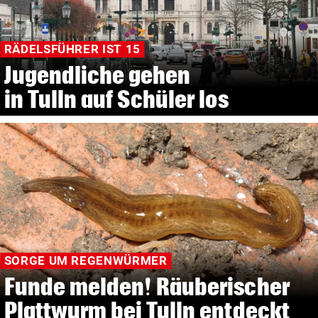
RÄDELSFÜHRER IST 15
Jugendliche gehen
in Tulln auf Schüler los
SORGE UM REGENWÜRMER
Funde melden! Räuberischer
Plattwurm bei Tulln entdeckt