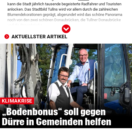
kann die Stadt jährlich tausende begeisterte Radfahrer und Touristen
© Krone Multimedia GmbH & Co KG 2026
anlocken. Das Stadtbild Tullns wird vor allem durch die zahlreichen
Muthgasse 2, 1190 Wien
Blumendekorationen geprägt, abgerundet wird das schöne Panorama
noch von den zwei schönen Donaubrücken, die Tullner Donaubrücke
und die Rosenbrücke.
Tulln
wird auch als Blumenstadt beziehungsweise Rosenstadt
AKTUELLSTER ARTIKEL
bezeichnet. Sobald die ersten Sonnenstrahlen zum Vorschein
kommen, locken Sehenswürdigkeiten, wie das Aubad, der Garten Tulln
oder die Minoritenkirche zahlreiche Besucher in die Stadt. Die schönen
Einkaufsstraßen im Stadtinneren laden Besucher zu längeren
Aufenthalten ein.
KLIMAKRISE
„Bodenbonus“ soll gegen
Dürre in Gemeinden helfen