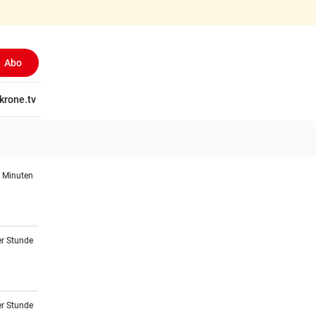
Abo
tschaft
krone.tv
Wissen
Gericht
Kolumnen
Freizeit
Reise
Ti
7 Minuten
er Stunde
er Stunde