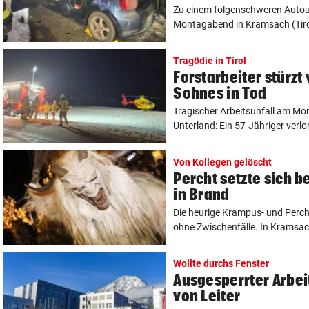
Zu einem folgenschweren Autou
Montagabend in Kramsach (Tirole
Tragödie in Tirol
Forstarbeiter stürzt
Sohnes in Tod
Tragischer Arbeitsunfall am Mo
Unterland: Ein 57-Jähriger verlor 
Von Kollegen gelöscht
Percht setzte sich 
in Brand
Die heurige Krampus- und Perchte
ohne Zwischenfälle. In Kramsach
Wollte durchs Fenster
Ausgesperrter Arbeit
von Leiter