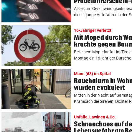
Probeführerschein-
Als es um Geschwindigkeitsbes
dieser junge Autofahrer in der F
16-Jähriger verletzt
Mit Moped durch Wa
krachte gegen Bau
Bei einem Mopedunfall im Tirol
Montag ein 16-jähriger Bursche s
Mann (63) im Spital
Rauchalarm in Woh
wurden evakuiert
Mitten in der Nacht auf Samstag 
Kramsach die Sirenen: Dichter R
Unfälle, Lawinen & Co.
Schneechaos auf de
Lebensgefahr am B