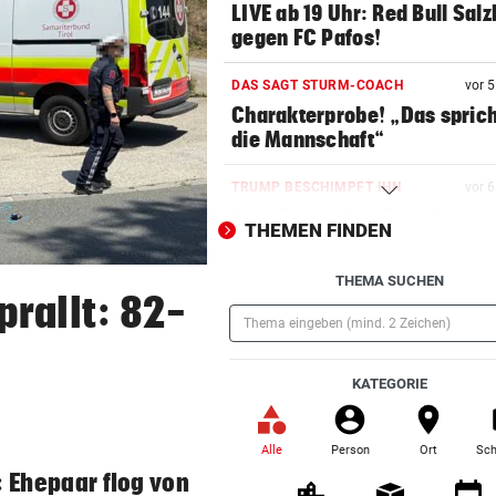
LIVE ab 19 Uhr: Red Bull Sal
gegen FC Pafos!
DAS SAGT STURM-COACH
vor 
Charakterprobe! „Das sprich
die Mannschaft“
TRUMP BESCHIMPFT IHN
vor 
Israelkritischer Demokrat
THEMEN FINDEN
triumphiert bei Vorwahl
THEMA SUCHEN
WIEDERHOLUNGSTÄTER
vor 
rallt: 82-
Nach Eklat: Sperre gegen S
Eto‘o aufgehoben
(Pflichtfeld)
KATEGORIE
REGEN IM ANMARSCH
vor 
Wie sich das Wetter nach de
Rekord-Hitze umstellt
Alle
Person
Ort
Sch
(ausgewählt)
: Ehepaar flog von
CHAMPIONS-LEAGUE-QUALI
vor 