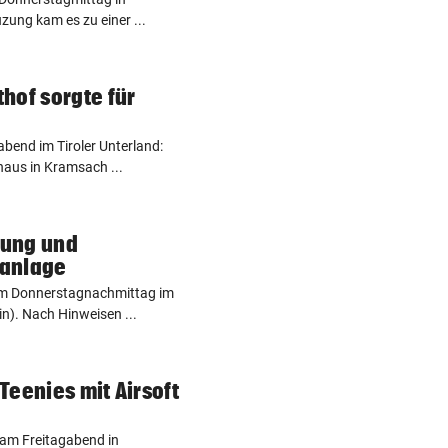
uzung kam es zu einer ...
hof sorgte für
end im Tiroler Unterland:
aus in Kramsach ...
nung und
sanlage
am Donnerstagnachmittag im
in). Nach Hinweisen ...
Teenies mit Airsoft
 am Freitagabend in