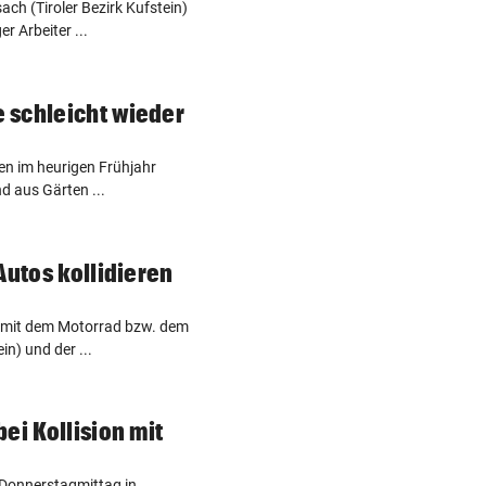
ach (Tiroler Bezirk Kufstein)
r Arbeiter ...
 schleicht wieder
n im heurigen Frühjahr
d aus Gärten ...
Autos kollidieren
le mit dem Motorrad bzw. dem
n) und der ...
ei Kollision mit
 Donnerstagmittag in