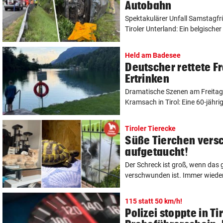
Autobahn
Spektakulärer Unfall Samstagfr
Tiroler Unterland: Ein belgischer 
Held am Badesee
Deutscher rettete Fr
Ertrinken
Dramatische Szenen am Freitag
Kramsach in Tirol: Eine 60-jährige
Tiroler Tierecke
Süße Tierchen vers
aufgetaucht!
Der Schreck ist groß, wenn das g
verschwunden ist. Immer wieder 
115 statt 50 km/h!
Polizei stoppte in Ti