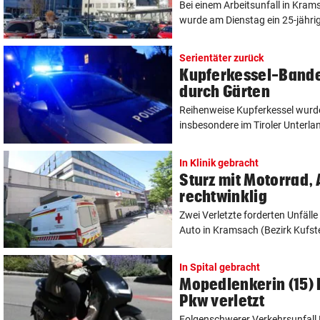
Bei einem Arbeitsunfall in Krams
wurde am Dienstag ein 25-jährige
Serientäter zurück
Kupferkessel-Bande
durch Gärten
Reihenweise Kupferkessel wurde
insbesondere im Tiroler Unterlan
In Klinik gebracht
Sturz mit Motorrad, 
rechtwinklig
Zwei Verletzte forderten Unfäl
Auto in Kramsach (Bezirk Kufstei
In Spital gebracht
Mopedlenkerin (15) b
Pkw verletzt
Folgenschwerer Verkehrsunfall