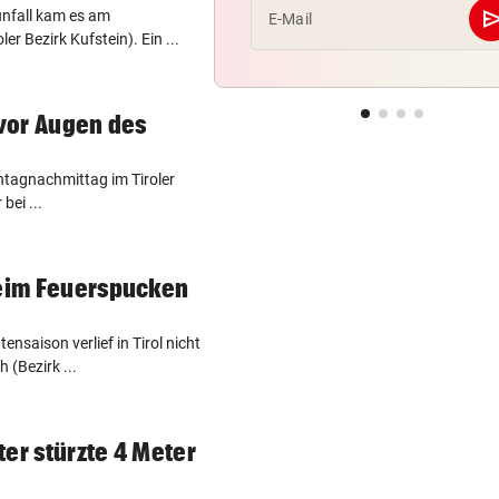
se
nfall kam es am
E-Mail
r Bezirk Kufstein). Ein ...
 vor Augen des
ntagnachmittag im Tiroler
bei ...
beim Feuerspucken
nsaison verlief in Tirol nicht
 (Bezirk ...
er stürzte 4 Meter