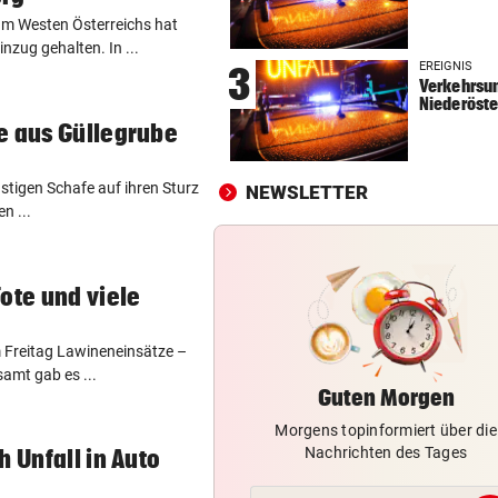
Im Westen Österreichs hat
CHAMPIONS-LEAGUE-QUALI
vor 
nzug gehalten. In ...
Tor-Spektakel! St. Pölten be
EREIGNIS
3
Young Boys Bern
Verkehrsun
Niederöste
WILDE FAHRT DURCH WIEN
vor 
e aus Güllegrube
Mann floh nach Unfall einfac
Mit Schuss gestoppt
stigen Schafe auf ihren Sturz
NEWSLETTER
n ...
MIT FORSCHER UNTERWEGS
vor 
Bundespräsident zeigt: So
dramatisch ist die Lage
ote und viele
am Freitag Lawineneinsätze –
samt gab es ...
Guten Morgen
Morgens topinformiert über die
Nachrichten des Tages
h Unfall in Auto