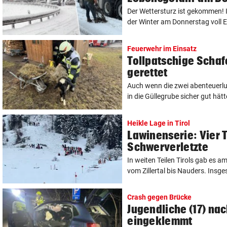
Der Wettersturz ist gekommen! 
der Winter am Donnerstag voll Ei
Feuerwehr im Einsatz
Tollpatschige Schaf
gerettet
Auch wenn die zwei abenteuerlu
in die Güllegrube sicher gut hätte
Heikle Lage in Tirol
Lawinenserie: Vier T
Schwerverletzte
In weiten Teilen Tirols gab es 
vom Zillertal bis Nauders. Insge
Crash gegen Brücke
Jugendliche (17) nac
eingeklemmt