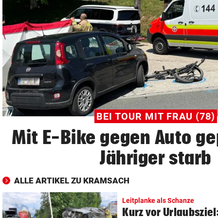
© Krone Multimedia GmbH & Co KG 2026
Muthgasse 2, 1190 Wien
BEI TOUR MIT FRAU (78)
Mit E-Bike gegen Auto gep
Jähriger starb
ALLE ARTIKEL ZU KRAMSACH
Leitplanke als Schanze
Kurz vor Urlaubsziel