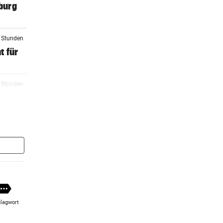
zburg
5 Stunden
t für
6 Stunden
6 Stunden
amuel
7 Stunden
r
lagwort
7 Stunden