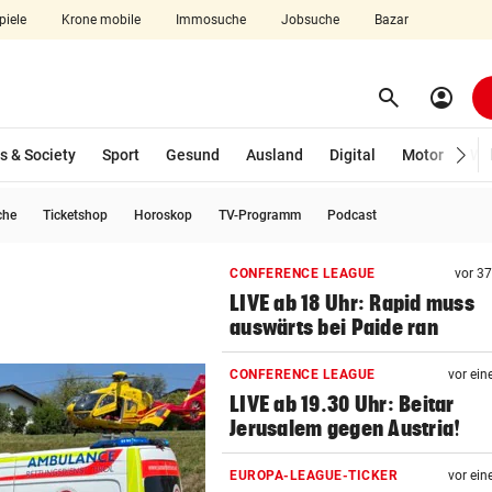
piele
Krone mobile
Immosuche
Jobsuche
Bazar
search
account_circle
Menü aufklappen
Suchen
s & Society
Sport
Gesund
Ausland
Digital
Motor
Wir
che
Ticketshop
Horoskop
TV-Programm
Podcast
len
CONFERENCE LEAGUE
vor 3
LIVE ab 18 Uhr: Rapid muss
auswärts bei Paide ran
CONFERENCE LEAGUE
vor ein
LIVE ab 19.30 Uhr: Beitar
Jerusalem gegen Austria!
EUROPA-LEAGUE-TICKER
vor ein