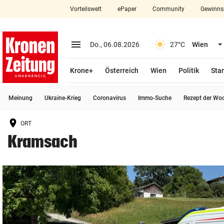
Vorteilswelt
ePaper
Community
Gewinns
close
Schließen
menu
Menü aufklappen
Do., 06.08.2026
27°C
Wien
Abonnieren
Krone+
Österreich
Wien
Politik
Star
account_circle
arrow_right
Anmelden
Meinung
Ukraine-Krieg
Coronavirus
Immo-Suche
Rezept der Wo
pin_drop
arrow_right
Bundesland auswäh
Wien
ORT
bookmark
Merkliste
Kramsach
Suchbegriff
search
eingeben