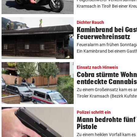
Kramsach in Tirol! Bei einer Kre
Dichter Rauch
Kaminbrand bei Gast
Feuerwehreinsatz
Feueralarm am frühen Sonntagab
Ein Kaminbrand bei einem Gasth
Einsatz nach Hinweis
Cobra stürmte Woh
entdeckte Cannabi
Zu einem Großeinsatz kam es 
Tiroler Kramsach (Bezirk Kufste
Polizei schritt ein
Mann bedrohte fünf 
Pistole
Zu einem heiklen Vorfall kam es