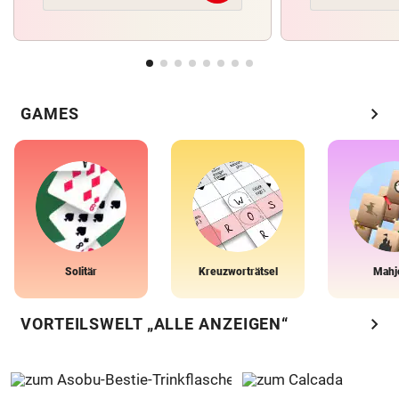
chevron_right
GAMES
Solitär
Kreuzworträtsel
Mahj
chevron_right
VORTEILSWELT „ALLE ANZEIGEN“