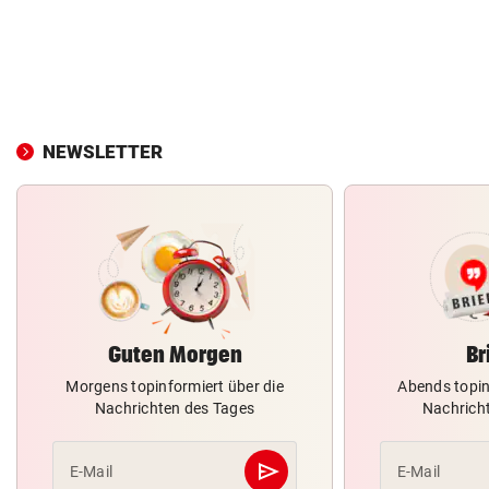
NEWSLETTER
Guten Morgen
Br
Morgens topinformiert über die
Abends topin
Nachrichten des Tages
Nachrich
send
E-Mail
E-Mail
Abschicken