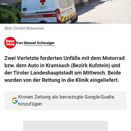
© Krone Multimedia GmbH & Co KG 2026
Muthgasse 2, 1190 Wien
(Bild: Christof Birbaumer)
Von
Manuel Schwaiger
Zwei Verletzte forderten Unfälle mit dem Motorrad
bzw. dem Auto in Kramsach (Bezirk Kufstein) und
der Tiroler Landeshauptstadt am Mittwoch. Beide
wurden von der Rettung in die Klinik eingeliefert.
Kronen Zeitung als bevorzugte Google-Quelle
hinzufügen