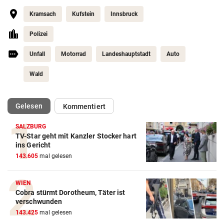
Kramsach
Kufstein
Innsbruck
Polizei
Unfall
Motorrad
Landeshauptstadt
Auto
Wald
(ausgewählt)
Gelesen
Kommentiert
SALZBURG
TV-Star geht mit Kanzler Stocker hart
ins Gericht
143.605
mal gelesen
WIEN
Cobra stürmt Dorotheum, Täter ist
verschwunden
143.425
mal gelesen