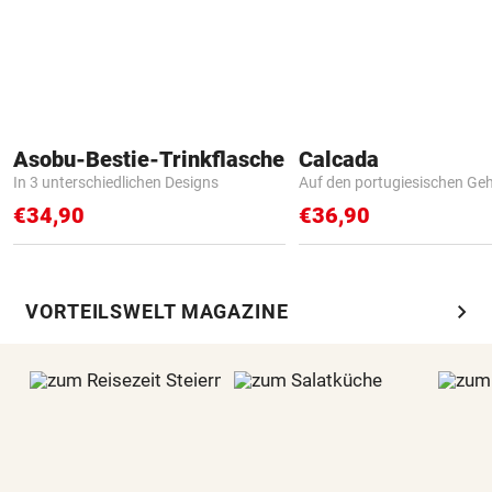
Asobu-Bestie-Trinkflasche
Calcada
In 3 unterschiedlichen Designs
Auf den portugiesischen G
€34,90
€36,90
chevron_right
VORTEILSWELT MAGAZINE