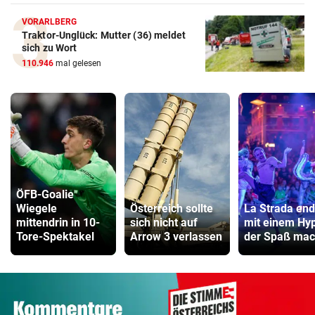
VORARLBERG
Traktor-Unglück: Mutter (36) meldet
sich zu Wort
110.946
mal gelesen
ÖFB-Goalie
Wiegele
Österreich sollte
La Strada end
mittendrin in 10-
sich nicht auf
mit einem Hy
Tore-Spektakel
Arrow 3 verlassen
der Spaß mac