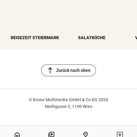
REISEZEIT STEIERMARK
SALATKÜCHE
north
Zurück nach oben
© Krone Multimedia GmbH & Co KG 2026
Muthgasse 2, 1190 Wien
NaN%
home
pin_drop