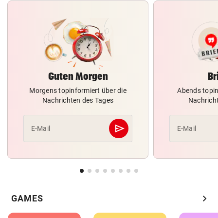
Guten Morgen
Br
Morgens topinformiert über die
Abends topin
Nachrichten des Tages
Nachrich
send
E-Mail
E-Mail
Abschicken
chevron_right
GAMES