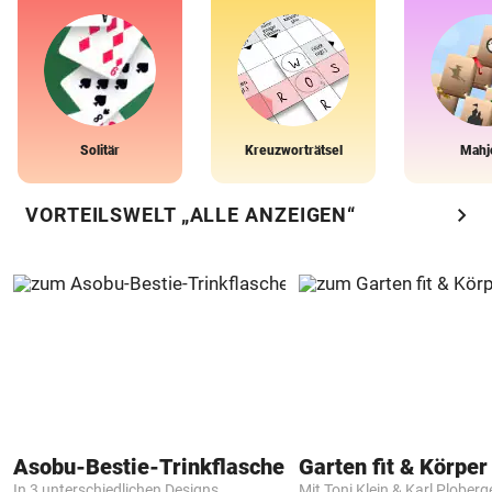
Solitär
Kreuzworträtsel
Mahj
chevron_right
VORTEILSWELT „ALLE ANZEIGEN“
Asobu-Bestie-Trinkflasche
Garten fit & Körper 
In 3 unterschiedlichen Designs
Mit Toni Klein & Karl Ploberg