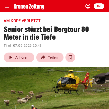
menu
account_circle
Navigation
Anmelden
Abo
close
Schließen
ein-/ausklappen
AM KOPF VERLETZT
Abonnieren
Senior stürzt bei Bergtour 80
Meter in die Tiefe
account_circle
arrow_right
Anmelden
Tirol
07.06.2026 20:48
pin_drop
arrow_right
Bundesland auswäh
Wien
play_arrow
Anhören
Teilen
bookmark
Merkliste
Suchbegriff
search
eingeben