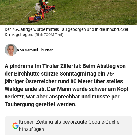
© Krone Multimedia GmbH & Co KG 2026
Muthgasse 2, 1190 Wien
Der 76-Jährige wurde mittels Tau geborgen und in die Innsbrucker
Klinik geflogen.
(Bild: ZOOM Tirol)
Von
Samuel Thurner
Alpindrama im Tiroler Zillertal: Beim Abstieg von
der Birchhütte stürzte Sonntagmittag ein 76-
jähriger Österreicher rund 80 Meter über steiles
Waldgelände ab. Der Mann wurde schwer am Kopf
verletzt, war aber ansprechbar und musste per
Taubergung gerettet werden.
Kronen Zeitung als bevorzugte Google-Quelle
hinzufügen