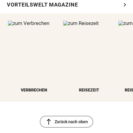
chevron_right
VORTEILSWELT MAGAZINE
VERBRECHEN
REISEZEIT
REI
north
Zurück nach oben