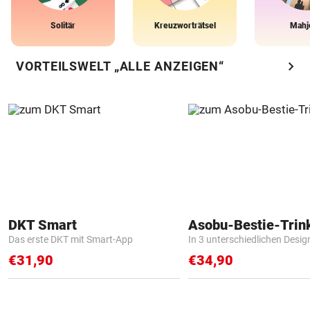
Solitär
Kreuzworträtsel
Mahj
chevron_right
VORTEILSWELT „ALLE ANZEIGEN“
DKT Smart
Asobu-Bestie-Trin
Das erste DKT mit Smart-App
In 3 unterschiedlichen Desig
€31,90
€34,90