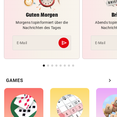
Guten Morgen
Br
Morgens topinformiert über die
Abends topin
Nachrichten des Tages
Nachrich
send
E-Mail
E-Mail
Abschicken
chevron_right
GAMES