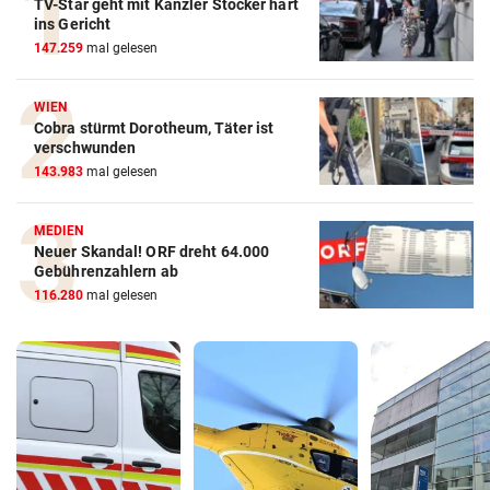
TV-Star geht mit Kanzler Stocker hart
ins Gericht
147.259
mal gelesen
WIEN
Cobra stürmt Dorotheum, Täter ist
verschwunden
143.983
mal gelesen
MEDIEN
Neuer Skandal! ORF dreht 64.000
Gebührenzahlern ab
116.280
mal gelesen