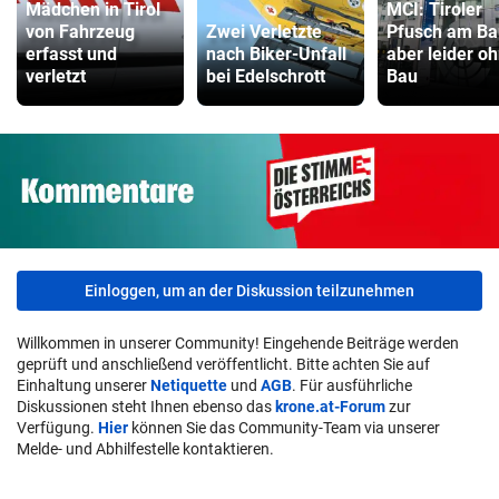
Mädchen in Tirol
MCI: Tiroler
von Fahrzeug
Zwei Verletzte
Pfusch am Ba
erfasst und
nach Biker-Unfall
aber leider o
verletzt
bei Edelschrott
Bau
Einloggen, um an der Diskussion teilzunehmen
Willkommen in unserer Community! Eingehende Beiträge werden
geprüft und anschließend veröffentlicht. Bitte achten Sie auf
Einhaltung unserer
Netiquette
und
AGB
. Für ausführliche
Diskussionen steht Ihnen ebenso das
krone.at-Forum
zur
Verfügung.
Hier
können Sie das Community-Team via unserer
Melde- und Abhilfestelle kontaktieren.