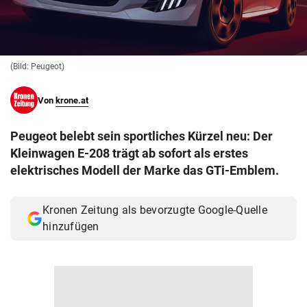
© Krone Multimedia GmbH & Co KG 2026
Muthgasse 2, 1190 Wien
(Bild: Peugeot)
Von
krone.at
Peugeot belebt sein sportliches Kürzel neu: Der
Kleinwagen E-208 trägt ab sofort als erstes
elektrisches Modell der Marke das GTi-Emblem.
Kronen Zeitung als bevorzugte Google-Quelle
hinzufügen