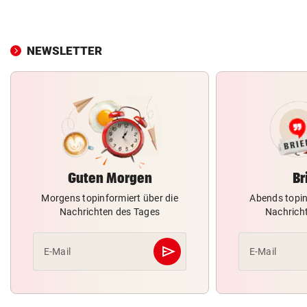
NEWSLETTER
Guten Morgen
Br
Morgens topinformiert über die
Abends topin
Nachrichten des Tages
Nachrich
send
E-Mail
E-Mail
Abschicken