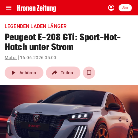
menu
account_circle
Navigation
Anmelden
Abo
close
Schließen
ein-/ausklappen
LEGENDEN LADEN LÄNGER
Abonnieren
Peugeot E-208 GTi: Sport-Hot-
Hatch unter Strom
account_circle
arrow_right
Anmelden
Motor
16.06.2026 05:00
pin_drop
arrow_right
Bundesland auswäh
Wien
play_arrow
Anhören
Teilen
bookmark
Merkliste
Suchbegriff
search
eingeben