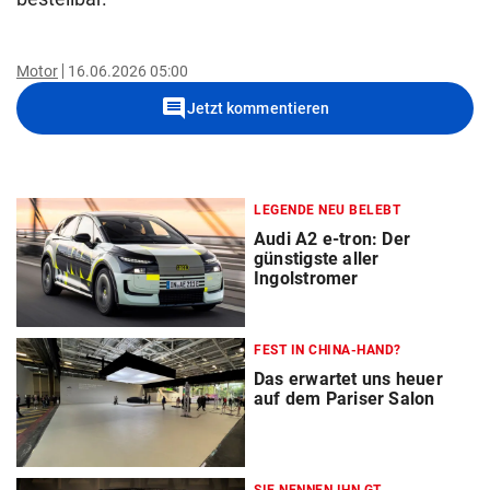
Motor
16.06.2026 05:00
comment
Jetzt kommentieren
LEGENDE NEU BELEBT
Audi A2 e-tron: Der
günstigste aller
Ingolstromer
FEST IN CHINA-HAND?
Das erwartet uns heuer
auf dem Pariser Salon
SIE NENNEN IHN GT