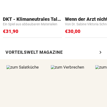
DKT - Klimaneutrales Talent
Ein Spiel aus abbaubaren Materialien
Von Dr. Sabine Viktoria Schn
€31,90
€30,00
chevron_right
VORTEILSWELT MAGAZINE