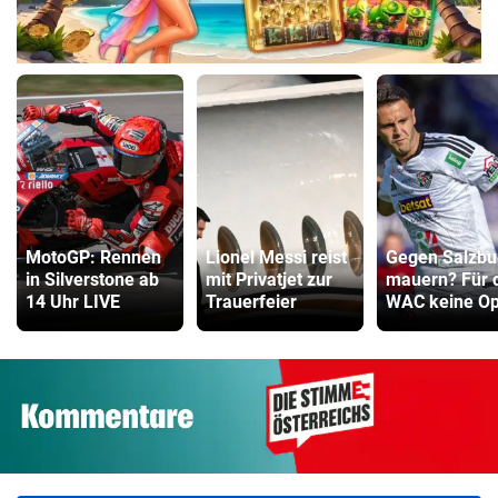
MotoGP: Rennen
Lionel Messi reist
Gegen Salzbu
in Silverstone ab
mit Privatjet zur
mauern? Für 
14 Uhr LIVE
Trauerfeier
WAC keine Op