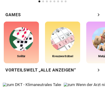
chevron_right
GAMES
Solitär
Kreuzworträtsel
Mahj
chevron_right
VORTEILSWELT „ALLE ANZEIGEN“