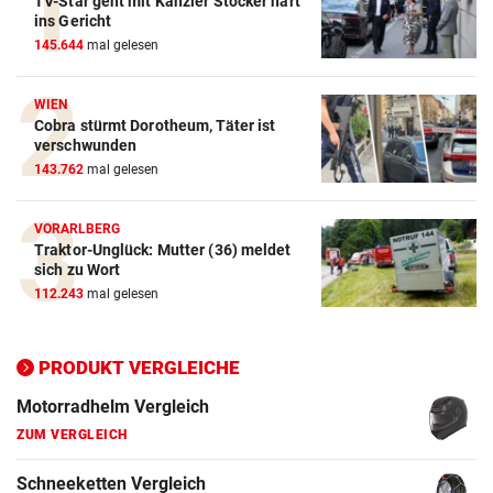
TV-Star geht mit Kanzler Stocker hart
Autobatterie Vergleich
ins Gericht
145.644
mal gelesen
ZUM VERGLEICH
Winterreifen Vergleich
WIEN
Cobra stürmt Dorotheum, Täter ist
ZUM VERGLEICH
verschwunden
143.762
mal gelesen
Wagenheber Vergleich
ZUM VERGLEICH
VORARLBERG
Traktor-Unglück: Mutter (36) meldet
Elektroroller Vergleich
sich zu Wort
ZUM VERGLEICH
112.243
mal gelesen
Ganzjahresreifen Vergleich
ZUM VERGLEICH
PRODUKT VERGLEICHE
Motorradhelm Vergleich
ZUM VERGLEICH
Schneeketten Vergleich