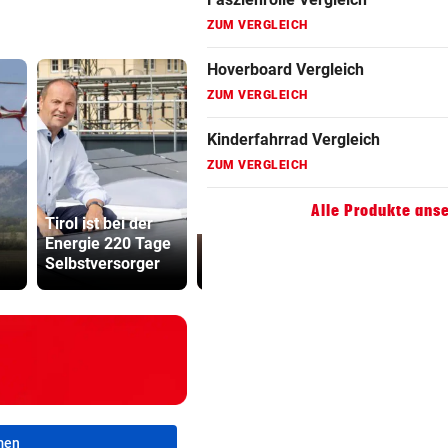
ZUM VERGLEICH
Hoverboard Vergleich
ZUM VERGLEICH
Kinderfahrrad Vergleich
ZUM VERGLEICH
Reese
Ruck-
Alle Produkte ans
Tirol ist bei der
Witherspoon in
Nachfolgeri
Energie 220 Tage
großer Sorge um
war halt ei
Selbstversorger
ihren Vater
Herrenrund
men