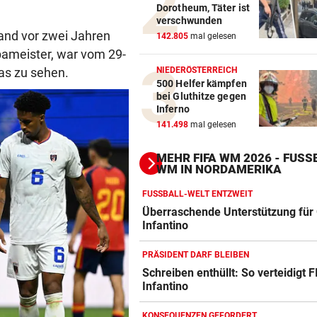
Dorotheum, Täter ist
verschwunden
Land vor zwei Jahren
142.805
mal gelesen
ameister, war vom 29-
NIEDERÖSTERREICH
as zu sehen.
500 Helfer kämpfen
bei Gluthitze gegen
Inferno
141.498
mal gelesen
MEHR FIFA WM 2026 - FUSSB
M IN NORDAMERIKA
FUSSBALL-WELT ENTZWEIT
Überraschende Unterstützung für 
Infantino
PRÄSIDENT DARF BLEIBEN
Schreiben enthüllt: So verteidigt F
Infantino
Action-Cam Vergleich
ZUM VERGLEICH
KONSEQUENZEN GEFORDERT