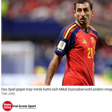
© Krone Multimedia GmbH & Co KG 2026
Muthgasse 2, 1190 Wien
Das Spiel gegen Kap Verde hatte sich Mikel Oyarzabal wohl anders vorge
TAN JUN)
Von
krone Sport