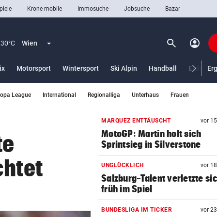
piele
Krone mobile
Immosuche
Jobsuche
Bazar
search
account_circle
Menü aufklappen
Suchen
30°C
Wien
ix
Motorsport
Wintersport
Ski Alpin
Handball
Eishocke
Er
ropa League
International
Regionalliga
Unterhaus
Frauen
len
MARQUEZ ENTTÄUSCHT
vor 1
MotoGP: Martin holt sich
te
Sprintsieg in Silverstone
chtet
UNGLÜCKLICH
vor 1
Salzburg-Talent verletzte si
früh im Spiel
BUNDESLIGA IM TICKER
vor 2