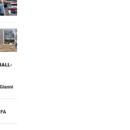
ALL-W
Gianni
IFA