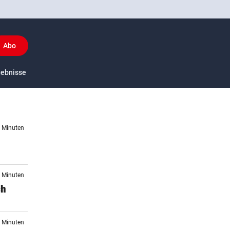
Abo
y
gebnisse
US-Sport
5 Minuten
8 Minuten
ch
3 Minuten