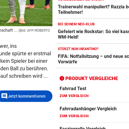
Trainerwahl manipuliert? Razzia 
Crosstrainer Vergleich
Teilnehmer!
ZUM VERGLEICH
BEI SEINEM NEO-KLUB
E-Bike Vergleich
schaft ...
(Bild: AFP/ROBERTO
Gefeiert wie Rockstar: So viel kass
ZUM VERGLEICH
WM-Held!
wer, ins
Elektro-Scooter Vergleich
STÜRZT NUN INFANTINO?
unde spürte er erstmal
FIFA: Notfallsitzung – und neue 
ZUM VERGLEICH
ein Spieler bei einer
Vorwürfe
den Ball zu berühren.
Ergometer Vergleich
uf schreiben wird ...
ZUM VERGLEICH
PRODUKT VERGLEICHE
Fahrrad Test
comment
ZUM VERGLEICH
Jetzt kommentieren
Fahrradanhänger Vergleich
ZUM VERGLEICH
Faszienrolle Vergleich