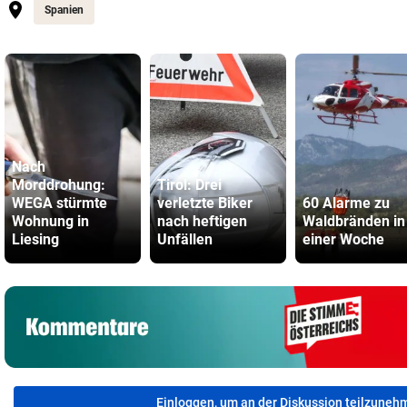
Spanien
Nach
Morddrohung:
Tirol: Drei
WEGA stürmte
verletzte Biker
60 Alarme zu
Wohnung in
nach heftigen
Waldbränden in
Liesing
Unfällen
einer Woche
Einloggen, um an der Diskussion teilzuneh