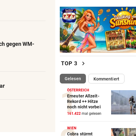
ich gegen WM-
chevron_right
TOP 3
(ausgewählt)
Gelesen
Kommentiert
ar
ÖSTERREICH
Erneuter Allzeit-
Rekord ++ Hitze
noch nicht vorbei
161.422
mal gelesen
WIEN
Cobra stürmt