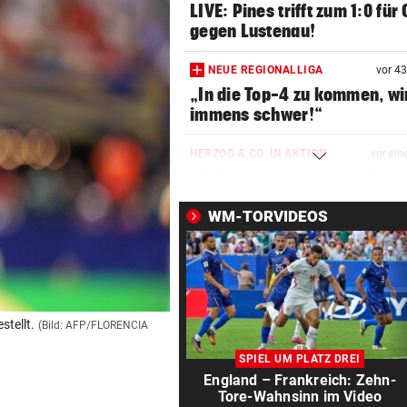
LIVE: Pines trifft zum 1:0 für
gegen Lustenau!
NEUE REGIONALLIGA
vor 4
„In die Top-4 zu kommen, wi
immens schwer!“
HERZOG & CO. IN AKTION
vor ein
LIVE: Legendentreffen! Rapi
gegen Werder Bremen
WM-TORVIDEOS
GROSSER TRIUMPH
vor ein
SIEG! Felix Gall gewinnt die
Burgos-Rundfahrt
AUFREGUNG IM NETZ
vor ein
stellt.
(Bild: AFP/FLORENCIA
Bikini-Fotos: Jetzt schießt E
SPIEL UM PLATZ DREI
Rennfahrerin zurück
England – Frankreich: Zehn-
Tore-Wahnsinn im Video
CHANCE AUF 3. TITEL
vor 