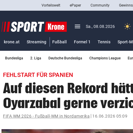
Vorteilswelt
ePaper
Community
Gewinns
close
Schließen
menu
Menü aufklappen
Sa., 08.08.2026
Abonnieren
krone.at
Streaming
Fußball
Formel 1
Tennis
Sport-M
account_circle
arrow_right
Anmelden
Bundesliga
2. Liga
Deutsche Bundesliga
Champions League
Eu
pin_drop
arrow_right
Bundesland auswäh
Wien
FEHLSTART FÜR SPANIEN
bookmark
Merkliste
Auf diesen Rekord hät
Oyarzabal gerne verzi
Suchbegriff
search
eingeben
FIFA WM 2026 - Fußball-WM in Nordamerika
16.06.2026 05:09