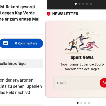
Schwärzler dreht Partie und 
 WM-Rekord gesorgt –
ins Finale ein
:0 gegen Kap Verde
NEWSLETTER
he er zum ersten Mal
SOMMERCUP 2026 LIVE:
vor 
Hard um Platz drei – Kiel ge
Luzern im Finale!
comment
AFLE TOP-SPIEL:
vor 
0
Kommentare
LIVE: Vienna Vikings treffen 
Wroclav Panthers
Sport News
uelle hinzufügen
Topinformiert über die Sport-
Nachrichten des Tages
 Von der erwarteten
se
E-Mail
hts zu sehen, Spanien
das Feld nach 90