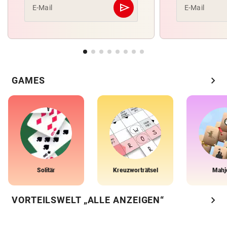
send
E-Mail
E-Mail
Abschicken
chevron_right
GAMES
Solitär
Kreuzworträtsel
Mahj
chevron_right
VORTEILSWELT „ALLE ANZEIGEN“