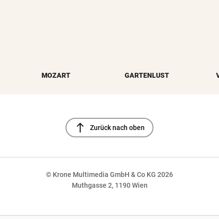
MOZART
GARTENLUST
north
Zurück nach oben
© Krone Multimedia GmbH & Co KG 2026
Muthgasse 2, 1190 Wien
NaN%