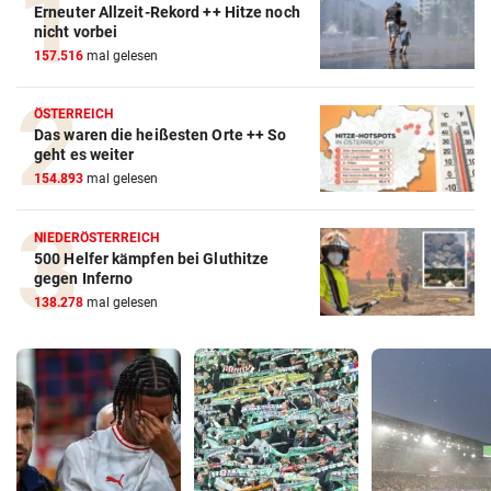
Erneuter Allzeit-Rekord ++ Hitze noch
nicht vorbei
157.516
mal gelesen
ÖSTERREICH
Das waren die heißesten Orte ++ So
geht es weiter
154.893
mal gelesen
NIEDERÖSTERREICH
500 Helfer kämpfen bei Gluthitze
gegen Inferno
138.278
mal gelesen