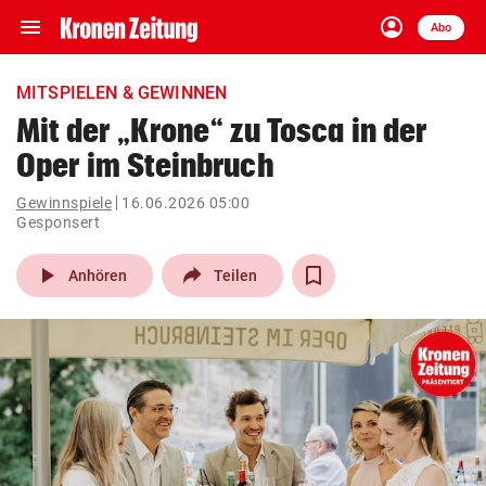
menu
account_circle
Navigation
Anmelden
Abo
close
Schließen
ein-/ausklappen
MITSPIELEN & GEWINNEN
Abonnieren
Mit der „Krone“ zu Tosca in der
Oper im Steinbruch
account_circle
arrow_right
Anmelden
Gewinnspiele
16.06.2026 05:00
Gesponsert
pin_drop
arrow_right
Bundesland auswäh
Wien
play_arrow
Anhören
Teilen
bookmark
Merkliste
Suchbegriff
search
eingeben