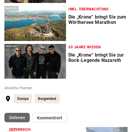
Gesponsert
INKL. ÜBERNACHTUNG
Die „Krone“ bringt Sie zum
Wörthersee Marathon
Gesponsert
50 JAHRE WIESEN
Die „Krone“ bringt Sie zur
Rock-Legende Nazareth
Ähnliche Themen
Europa
Burgenland
(ausgewählt)
Gelesen
Kommentiert
ÖSTERREICH