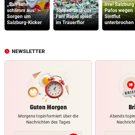
„Sah sehr
Irre! Salzburg
schlimm aus“ –
Todesdrama um
Pafos wegen
Sorgen um
Fan! Rapid spielt
Sintflut
Salzburg-Kicker
im Trauerflor
unterbrochen
NEWSLETTER
Guten Morgen
Br
Morgens topinformiert über die
Abends topin
Nachrichten des Tages
Nachrich