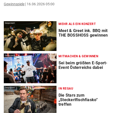
Gewinnspiele
16.06.2026 05:00
Gesponsert
MEHR ALS EIN KONZERT
Meet & Greet ink. BBQ mit
THE BOSSHOSS gewinnen
Gesponsert
MITMACHEN & GEWINNEN
Sei beim größten E-Sport-
Event Österreichs dabei
Gesponsert
IN REGAU
Die Stars zum
„Steckerlfischfiasko“
treffen