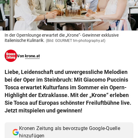
© Krone Multimedia GmbH & Co KG 2026
Muthgasse 2, 1190 Wien
In der Opernlounge erwartet die „Krone“- Gewinner exklusive
italienische Kulinarik.
(Bild: GOURMET tm-photography.at)
Von
krone.at
Liebe, Leidenschaft und unvergessliche Melodien
bei der Oper im Steinbruch: Mit Giacomo Puccinis
Tosca erwartet Kulturfans im Sommer ein Opern-
Highlight der Extraklasse. Mit der „Krone“ erleben
Sie Tosca auf Europas schönster Freiluftbühne live.
Jetzt mitspielen und gewinnen!
Kronen Zeitung als bevorzugte Google-Quelle
hinzufügen