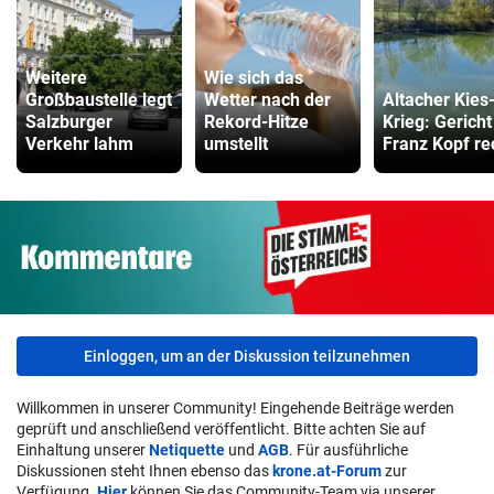
Weitere
Wie sich das
Großbaustelle legt
Wetter nach der
Altacher Kies
Salzburger
Rekord-Hitze
Krieg: Gericht
Verkehr lahm
umstellt
Franz Kopf re
Einloggen, um an der Diskussion teilzunehmen
Willkommen in unserer Community! Eingehende Beiträge werden
geprüft und anschließend veröffentlicht. Bitte achten Sie auf
Einhaltung unserer
Netiquette
und
AGB
. Für ausführliche
Diskussionen steht Ihnen ebenso das
krone.at-Forum
zur
Verfügung.
Hier
können Sie das Community-Team via unserer