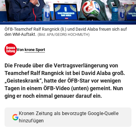
© Krone Multimedia GmbH & Co KG 2026
Muthgasse 2, 1190 Wien
ÖFB-Teamchef Ralf Rangnick (li.) und David Alaba freuen sich auf
den WM-Auftakt.
(Bild: APA/GEORG HOCHMUTH)
Von
krone Sport
Die Freude über die Vertragsverlängerung von
Teamchef Ralf Rangnick ist bei David Alaba groß.
„Geisteskrank“, hatte der ÖFB-Star vor wenigen
Tagen in einem ÖFB-Video (unten) gemeint. Nun
ging er noch einmal genauer darauf ein.
Kronen Zeitung als bevorzugte Google-Quelle
hinzufügen