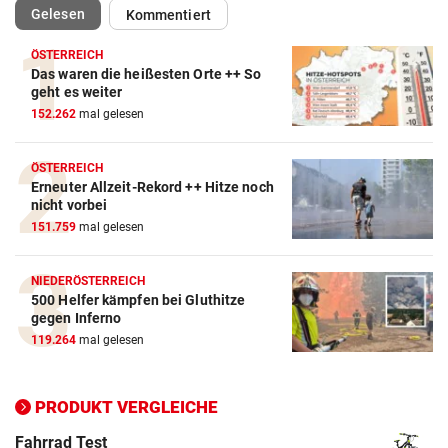
(ausgewählt)
Gelesen
Kommentiert
ÖSTERREICH
Das waren die heißesten Orte ++ So
Action-Cam Vergleich
geht es weiter
152.262
mal gelesen
ZUM VERGLEICH
Crosstrainer Vergleich
ÖSTERREICH
Erneuter Allzeit-Rekord ++ Hitze noch
ZUM VERGLEICH
nicht vorbei
151.759
mal gelesen
E-Bike Vergleich
ZUM VERGLEICH
NIEDERÖSTERREICH
500 Helfer kämpfen bei Gluthitze
Elektro-Scooter Vergleich
gegen Inferno
ZUM VERGLEICH
119.264
mal gelesen
Ergometer Vergleich
ZUM VERGLEICH
PRODUKT VERGLEICHE
Fahrrad Test