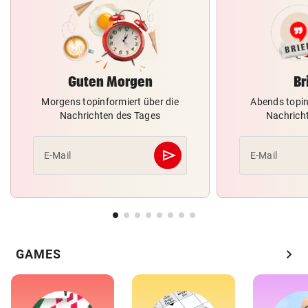
Guten Morgen
Br
Morgens topinformiert über die
Abends topin
Nachrichten des Tages
Nachrich
send
E-Mail
E-Mail
Abschicken
chevron_right
GAMES