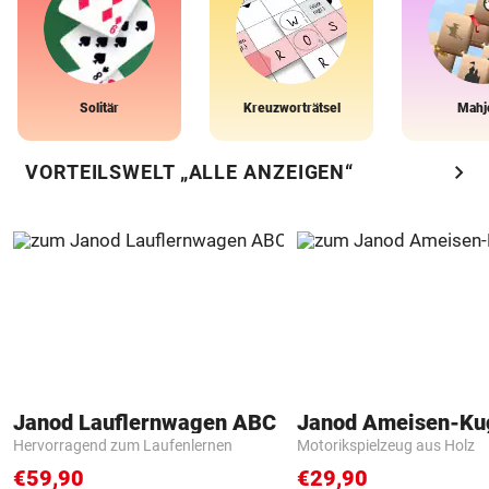
Solitär
Kreuzworträtsel
Mahj
chevron_right
VORTEILSWELT „ALLE ANZEIGEN“
Janod Lauflernwagen ABC
Janod Ameisen-Ku
Hervorragend zum Laufenlernen
Motorikspielzeug aus Holz
€59,90
€29,90