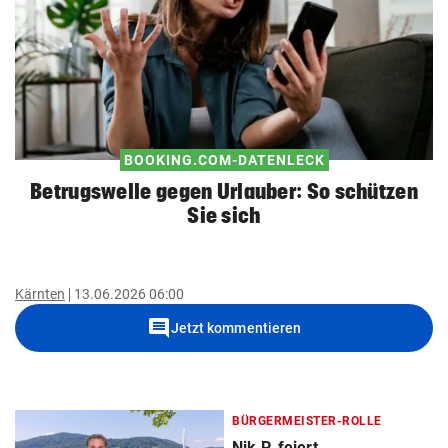
BOOKING.COM-DATENLECK
Betrugswelle gegen Urlauber: So schützen
Sie sich
Kärnten
13.06.2026 06:00
comment
Jetzt kommentieren
BÜRGERMEISTER-ROLLE
Nik P. feiert