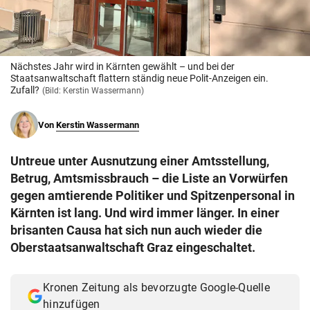
© Krone Multimedia GmbH & Co KG 2026
Muthgasse 2, 1190 Wien
Nächstes Jahr wird in Kärnten gewählt – und bei der
Staatsanwaltschaft flattern ständig neue Polit-Anzeigen ein.
Zufall?
(Bild: Kerstin Wassermann)
Von
Kerstin Wassermann
Untreue unter Ausnutzung einer Amtsstellung,
Betrug, Amtsmissbrauch – die Liste an Vorwürfen
gegen amtierende Politiker und Spitzenpersonal in
Kärnten ist lang. Und wird immer länger. In einer
brisanten Causa hat sich nun auch wieder die
Oberstaatsanwaltschaft Graz eingeschaltet.
Kronen Zeitung als bevorzugte Google-Quelle
hinzufügen