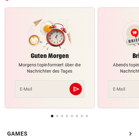
Guten Morgen
Br
Morgens topinformiert über die
Abends topin
Nachrichten des Tages
Nachrich
send
E-Mail
E-Mail
Abschicken
chevron_right
GAMES