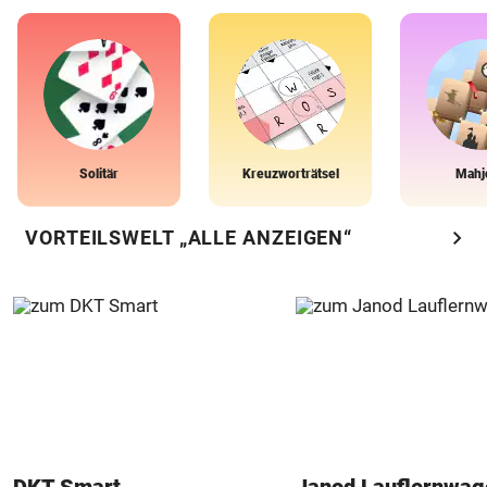
Solitär
Kreuzworträtsel
Mahj
chevron_right
VORTEILSWELT „ALLE ANZEIGEN“
DKT Smart
Janod Lauflernwa