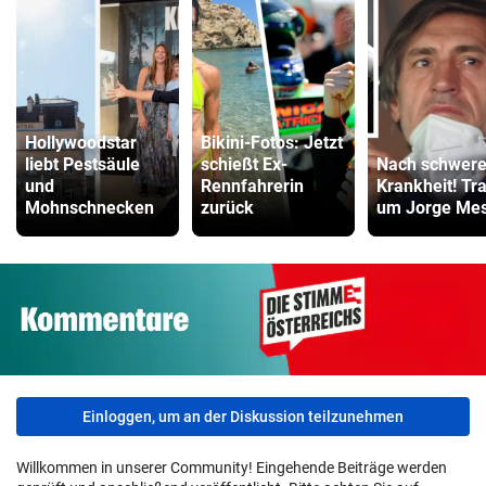
Hollywoodstar
Bikini-Fotos: Jetzt
liebt Pestsäule
schießt Ex-
Nach schwere
und
Rennfahrerin
Krankheit! Tr
Mohnschnecken
zurück
um Jorge Mes
Einloggen, um an der Diskussion teilzunehmen
Willkommen in unserer Community! Eingehende Beiträge werden