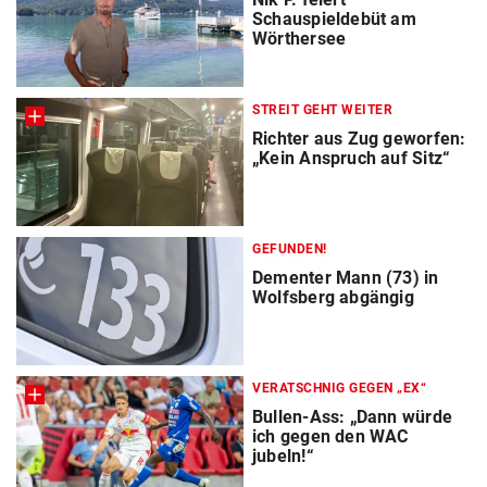
Schauspieldebüt am
Wörthersee
STREIT GEHT WEITER
Richter aus Zug geworfen:
„Kein Anspruch auf Sitz“
GEFUNDEN!
Dementer Mann (73) in
Wolfsberg abgängig
VERATSCHNIG GEGEN „EX“
Bullen-Ass: „Dann würde
ich gegen den WAC
jubeln!“