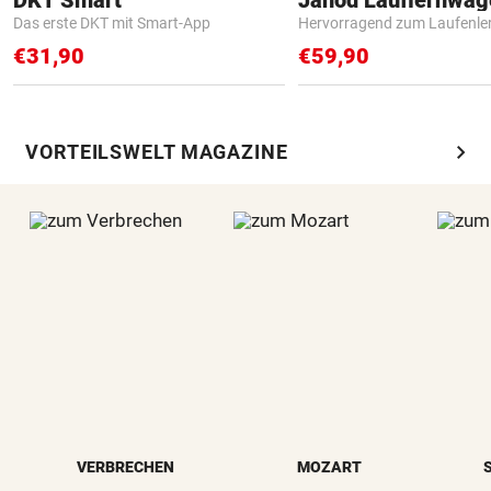
Das erste DKT mit Smart-App
Hervorragend zum Laufenle
€31,90
€59,90
chevron_right
VORTEILSWELT MAGAZINE
VERBRECHEN
MOZART