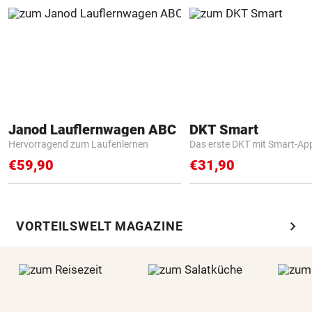
Janod Lauflernwagen ABC
DKT Smart
Hervorragend zum Laufenlernen
Das erste DKT mit Smart-Ap
€59,90
€31,90
chevron_right
VORTEILSWELT MAGAZINE