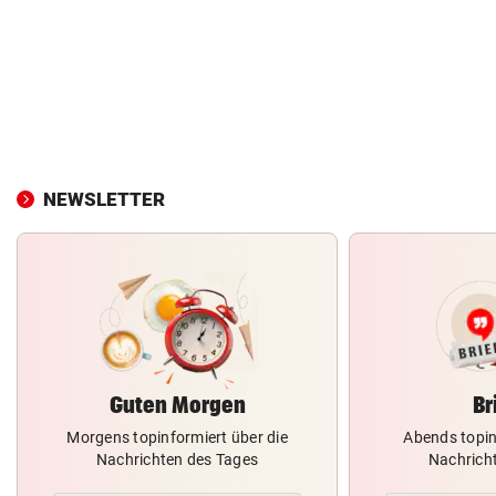
NEWSLETTER
Guten Morgen
Br
Morgens topinformiert über die
Abends topin
Nachrichten des Tages
Nachrich