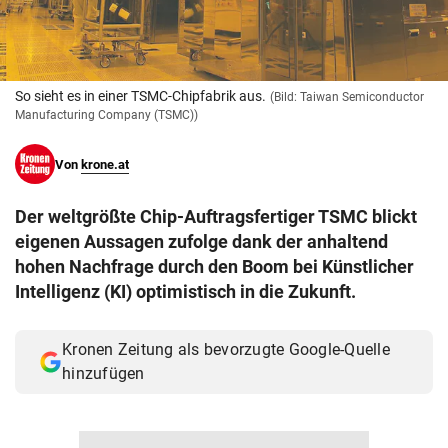
© Krone Multimedia GmbH & Co KG 2026
Muthgasse 2, 1190 Wien
So sieht es in einer TSMC-Chipfabrik aus.
(Bild: Taiwan Semiconductor
Manufacturing Company (TSMC))
Von
krone.at
Der weltgrößte Chip-Auftragsfertiger TSMC blickt
eigenen Aussagen zufolge dank der anhaltend
hohen Nachfrage durch den Boom bei Künstlicher
Intelligenz (KI) optimistisch in die Zukunft.
Kronen Zeitung als bevorzugte Google-Quelle
hinzufügen