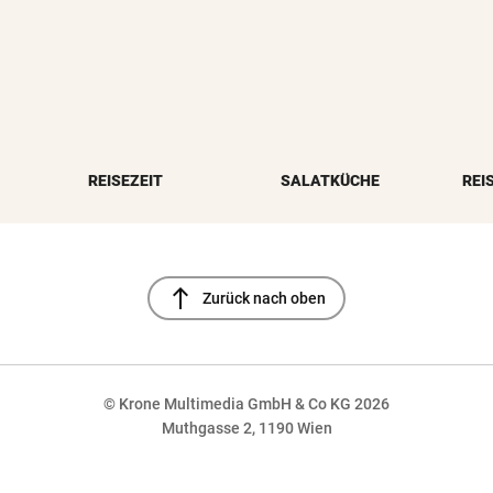
REISEZEIT
SALATKÜCHE
REI
north
Zurück nach oben
© Krone Multimedia GmbH & Co KG 2026
Muthgasse 2, 1190 Wien