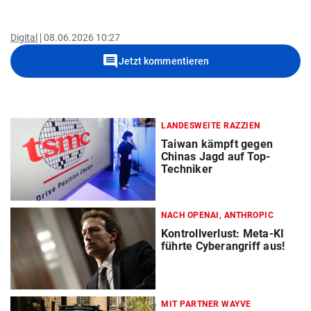
Digital
08.06.2026 10:27
comment
Jetzt kommentieren
LANDESWEITE RAZZIEN
Taiwan kämpft gegen
Chinas Jagd auf Top-
Techniker
NACH OPENAI, ANTHROPIC
Kontrollverlust: Meta-KI
führte Cyberangriff aus!
MIT PARTNER WAYVE