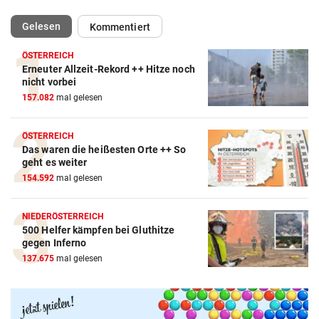
(ausgewählt)
Gelesen
Kommentiert
ÖSTERREICH
Erneuter Allzeit-Rekord ++ Hitze noch
nicht vorbei
157.082
mal gelesen
ÖSTERREICH
Das waren die heißesten Orte ++ So
geht es weiter
154.592
mal gelesen
NIEDERÖSTERREICH
500 Helfer kämpfen bei Gluthitze
Amazon-Kindle Vergleich
gegen Inferno
137.675
mal gelesen
ZUM VERGLEICH
Apple-iPad Vergleich
ZUM VERGLEICH