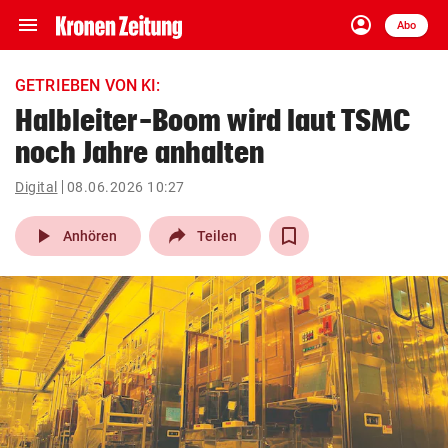
menu
account_circle
Navigation
Anmelden
Abo
close
Schließen
ein-/ausklappen
GETRIEBEN VON KI:
Abonnieren
Halbleiter-Boom wird laut TSMC
noch Jahre anhalten
account_circle
arrow_right
Anmelden
Digital
08.06.2026 10:27
pin_drop
arrow_right
Bundesland auswäh
Wien
play_arrow
Anhören
Teilen
bookmark
Merkliste
Suchbegriff
search
eingeben