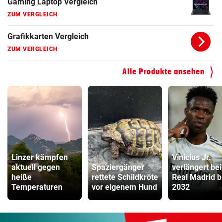
Gaming Laptop Vergleich
ZUM VERGLEICH
Grafikkarten Vergleich
ZUM VERGLEICH
Alle Produkte ansehen
Linzer kämpfen
Vinicius Jr.
aktuell gegen
Spaziergänger
verlängert bei
heiße
rettete Schildkröte
Real Madrid b
Temperaturen
vor eigenem Hund
2032