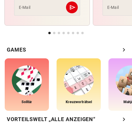
send
E-Mail
E-Mail
Abschicken
chevron_right
GAMES
Solitär
Kreuzworträtsel
Mahj
chevron_right
VORTEILSWELT „ALLE ANZEIGEN“