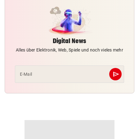
Digital News
Alles über Elektronik, Web, Spiele und noch vieles mehr
send
E-Mail
Abschicken