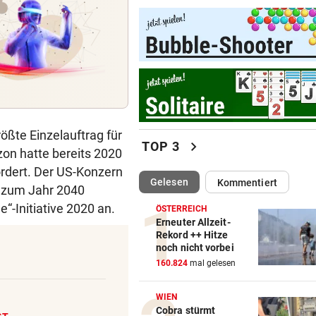
Braucht es strengere Regeln
E-Scooter-Fahrer?
„KI LÄSST GRÜSSEN“
vor ein
Fans lästern über Bikini-Fot
von Carmen Geiss
AM HELLLICHTEN TAG
vor 
ßte Einzelauftrag für
chevron_right
TOP 3
Mann soll 33-Jährige in Wie
zon hatte bereits 2020
vergewaltigt haben
rdert. Der US-Konzern
(ausgewählt)
Gelesen
Kommentiert
s zum Jahr 2040
ZU SAISONSTART ZURÜCK?
vor 
“-Initiative 2020 an.
ÖSTERREICH
Lamparter meldet sich läche
Erneuter Allzeit-
aus der Klinik
Rekord ++ Hitze
noch nicht vorbei
RUSSISCHE LUFTANGRIFFE
vor 
160.824
mal gelesen
Kiew schutzlos: Bub (3) und
Großeltern getötet
WIEN
Cobra stürmt