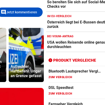
So bereiten Sie sich auf Social-M
Apple-iPad Vergleich
Checks vor
ZUM VERGLEICH
comment
Jetzt kommentieren
IM EU-VERGLEICH
Apple-iPhone Vergleich
Österreich liegt bei E-Bussen deut
ZUM VERGLEICH
zurück
Apple Macbook Vergleich
BEI VISUM-ANTRAG
USA wollen Reisende online gena
ZUM VERGLEICH
durchleuchten
Bluetooth Lautsprecher Vergleich
ZUM VERGLEICH
PRODUKT VERGLEICHE
m
„Ratte“: Hat
t
Aufrechter
Cannavaro einen
Bub (4) vo
DSL Speedtest
Haftbefehl: Ungar
Verräter im
(72) versch
ZUM VERGLEICH
an Grenze gefasst
Team?
und festge
Fernseher Vergleich
ZUM VERGLEICH
Fritz Repeater Vergleich