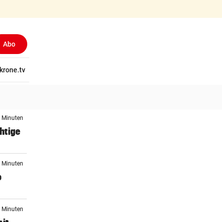
Abo
tschaft
krone.tv
Wissen
Gericht
Kolumnen
Freizeit
Reise
Ti
7 Minuten
htige
8 Minuten
o
9 Minuten