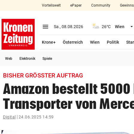
Vorteilswelt
ePaper
Community
Gewinns
close
Schließen
menu
Menü aufklappen
Sa., 08.08.2026
26°C
Wien
Abonnieren
Krone+
Österreich
Wien
Politik
Star
account_circle
arrow_right
Anmelden
Web
Elektronik
Spiele
pin_drop
arrow_right
Bundesland auswäh
Wien
BISHER GRÖSSTER AUFTRAG
bookmark
Merkliste
Amazon bestellt 5000 
Transporter von Merc
Suchbegriff
search
eingeben
Digital
24.06.2025 14:59