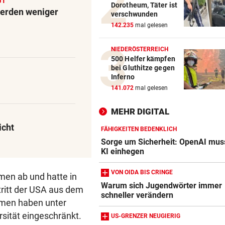
GT
Dorotheum, Täter ist
TELEFON LÄUFT HEISS
vor 
Werden weniger
verschwunden
Mediziner verschiebt seine
142.235
mal gelesen
Pension für Patienten
NIEDERÖSTERREICH
„ERSCHRECKENDE SZENEN“
vor 
500 Helfer kämpfen
Brand am Gardasee: Hotel
bei Gluthitze gegen
geräumt, Urlauber fliehen
Inferno
141.072
mal gelesen
ACHT KILO TNT IM BODEN
vor 
Schon wieder Sprengstoff in
MEHR DIGITAL
beliebtem See gefunden
icht
FÄHIGKEITEN BEDENKLICH
Sorge um Sicherheit: OpenAI mus
KI einhegen
VON OIDA BIS CRINGE
en ab und hatte in
Warum sich Jugendwörter immer
ritt der USA aus dem
schneller verändern
Amazon-Kindle Vergleich
hmen haben unter
ZUM VERGLEICH
sität eingeschränkt.
US-GRENZER NEUGIERIG