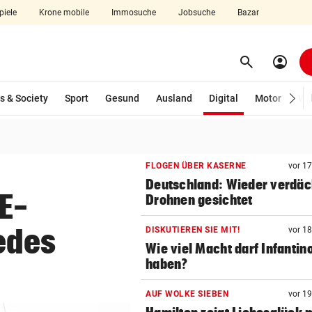
piele
Krone mobile
Immosuche
Jobsuche
Bazar
search
account_circle
Menü aufklappen
Suchen
(ausgewählt)
s & Society
Sport
Gesund
Ausland
Digital
Motor
Wir
len
FLOGEN ÜBER KASERNE
vor 1
Deutschland: Wieder verdäc
E-
Drohnen gesichtet
edes
DISKUTIEREN SIE MIT!
vor 1
Wie viel Macht darf Infantin
haben?
AUF WOLKE SIEBEN
vor 1