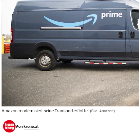
© Krone Multimedia GmbH & Co KG 2026
Muthgasse 2, 1190 Wien
Amazon modernisiert seine Transporterflotte.
(Bild: Amazon)
Von
krone.at