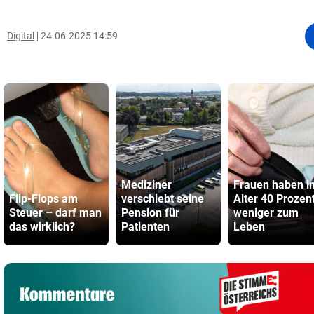
Digital
24.06.2025 14:59
Mediziner
Frauen haben i
Flip-Flops am
verschiebt seine
Alter 40 Prozen
Steuer – darf man
Pension für
weniger zum
das wirklich?
Patienten
Leben