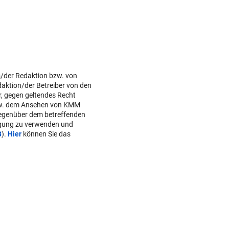
s/der Redaktion bzw. von
daktion/der Betreiber von den
r, gegen geltendes Recht
w. dem Ansehen von KMM
gegenüber dem betreffenden
lgung zu verwenden und
B
).
Hier
können Sie das