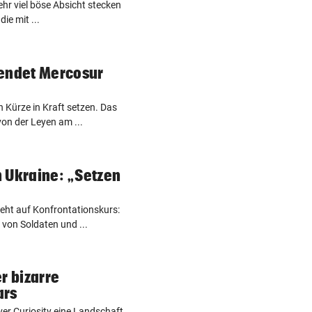
sehr viel böse Absicht stecken
die mit ...
wendet Mercosur
n Kürze in Kraft setzen. Das
on der Leyen am ...
 Ukraine: „Setzen
eht auf Konfrontationskurs:
von Soldaten und ...
r bizarre
ars
er Curiosity eine Landschaft