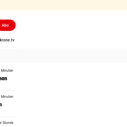
Abo
tschaft
krone.tv
Wissen
Gericht
Kolumnen
Freizeit
Reise
Ti
6 Minuten
man
6 Minuten
n
er Stunde