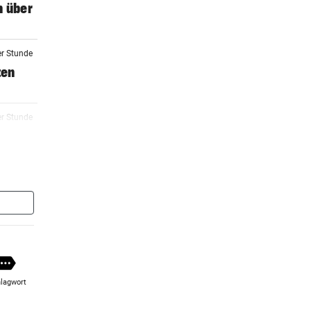
n über
er Stunde
ten
er Stunde
er Stunde
 neue
er Stunde
lagwort
er Stunde