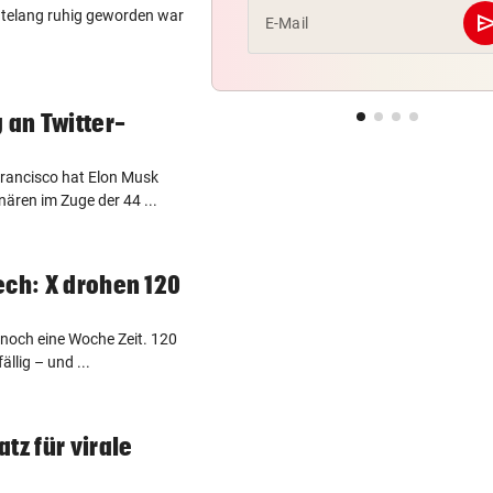
atelang ruhig geworden war
se
E-Mail
 an Twitter-
rancisco hat Elon Musk
ären im Zuge der 44 ...
ech: X drohen 120
noch eine Woche Zeit. 120
ällig – und ...
tz für virale