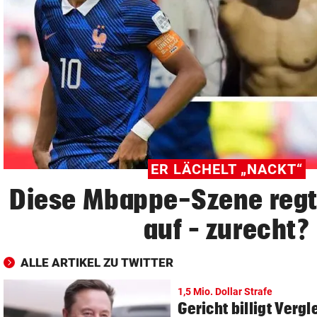
© Krone Multimedia GmbH & Co KG 2026
Muthgasse 2, 1190 Wien
ER LÄCHELT „NACKT“
Diese Mbappe-Szene regt 
auf – zurecht?
ALLE ARTIKEL ZU TWITTER
1,5 Mio. Dollar Strafe
Gericht billigt Verg