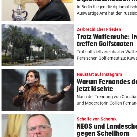
In Berlin fliegen die diplomatis
Auswärtige Amt hat den russisc
Zerbrechlicher Frieden
Trotz Waffenruhe: 
treffen Golfstaaten
Trotz offiziell vereinbarter Waff
Persischen Golf erneut zu: Kuwai
Neustart auf Instagram
Warum Fernandes d
jetzt löschte
Nach der Trennung von Christia
und Moderatorin Collien Fernand
Schelte von Scherak
NEOS und Landesche
gegen Schellhorn