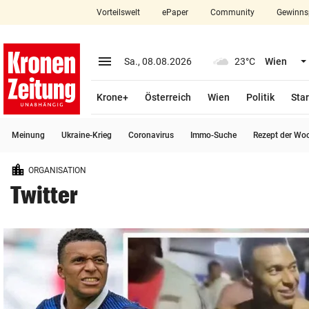
Vorteilswelt
ePaper
Community
Gewinns
close
Schließen
menu
Menü aufklappen
Sa., 08.08.2026
23°C
Wien
Abonnieren
Krone+
Österreich
Wien
Politik
Star
account_circle
arrow_right
Anmelden
Meinung
Ukraine-Krieg
Coronavirus
Immo-Suche
Rezept der Wo
pin_drop
arrow_right
Bundesland auswäh
Wien
ORGANISATION
bookmark
Merkliste
Twitter
Suchbegriff
search
eingeben