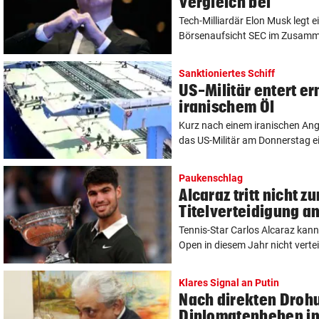
Vergleich bei
Tech-Milliardär Elon Musk legt e
Börsenaufsicht SEC im Zusamme
Sanktioniertes Schiff
US-Militär entert er
iranischem Öl
Kurz nach einem iranischen Angr
das US-Militär am Donnerstag ei
Paukenschlag
Alcaraz tritt nicht zu
Titelverteidigung a
Tennis-Star Carlos Alcaraz kann 
Open in diesem Jahr nicht verteid
Klares Signal an Putin
Nach direkten Droh
Diplomatenbeben in