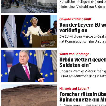
Künstliche Intelligenz (KI) und 
hinter einer Vielzahl von Bildern, 
Obwohl Prüfung läuft
Von der Leyen: EU 
vorläufig an
Die EU wird den Mercosur-Deal i
hat Kommissionschefin Ursula v
Warnt vor Sabotage
Orbán wettert gegen
Soldaten ein“
Ungarns Premier Viktor Orbán g
Er hat am Mittwoch den Einsatz 
Hinweis auf Leben?
Forscher rätseln übe
Spinnennetze am M
Auf dem Mars hat der NASA-Rov