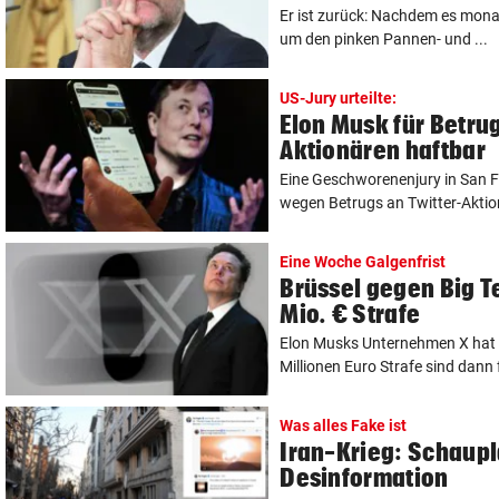
Er ist zurück: Nachdem es mon
um den pinken Pannen- und ...
US-Jury urteilte:
Elon Musk für Betrug
Aktionären haftbar
Eine Geschworenenjury in San F
wegen Betrugs an Twitter-Aktion
Eine Woche Galgenfrist
Brüssel gegen Big T
Mio. € Strafe
Elon Musks Unternehmen X hat 
Millionen Euro Strafe sind dann f
Was alles Fake ist
Iran-Krieg: Schaupla
Desinformation