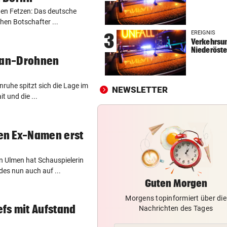
chen Fetzen: Das deutsche
FÄHIGKEITEN BEDENKLICH
vor 
hen Botschafter ...
Sorge um Sicherheit: OpenA
EREIGNIS
3
muss neue KI einhegen
Verkehrsun
Niederöste
BETRUNKENER ALS LENKER
vor 
Iran-Drohnen
Dumper überschlug sich und
stürzte 30 Meter ab
enruhe spitzt sich die Lage im
NEWSLETTER
t und die ...
WARTEN AUF DEN SIEG?
vor 
GAK-Heimstart: „Qualität ist
ganz andere!“
en Ex-Namen erst
n Ulmen hat Schauspielerin
es nun auch auf ...
Guten Morgen
Morgens topinformiert über die
fs mit Aufstand
Nachrichten des Tages