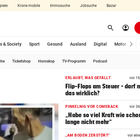
piele
Krone mobile
Immosuche
Jobsuche
Bazar
search
account_circle
Menü aufklappen
Suchen
s & Society
Sport
Gesund
Ausland
Digital
Motor
Wir
che
Ticketshop
Horoskop
TV-Programm
Podcast
len
ERLAUBT, WAS GEFÄLLT
vor 1
Flip-Flops am Steuer – darf 
das wirklich?
PINKELNIG VOR COMEBACK
vor 3
„Habe so viel Kraft wie scho
lange nicht mehr“
„AM BODEN ZERSTÖRT“
vor ein