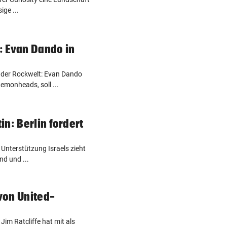
ige ...
: Evan Dando in
 der Rockwelt: Evan Dando
emonheads, soll ...
n: Berlin fordert
Unterstützung Israels zieht
nd und ...
von United-
e
Jim Ratcliffe hat mit als