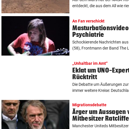
entdeckt, die aus dem All wie ries
An Fan verschickt
Masturbationsvideo
Psychiatrie
Schockierende Nachrichten aus
(58), Frontmann der Band The L
„Unhaltbar im Amt“
Eklat um UNO-Experti
Rücktritt
Die Debatte um Äußerungen zur 
immer weitere Kreise: Deutschla
Migrationsdebatte
Ärger um Aussagen 
Mitbesitzer Ratcliff
Manchester Uniteds Mitbesitzer 