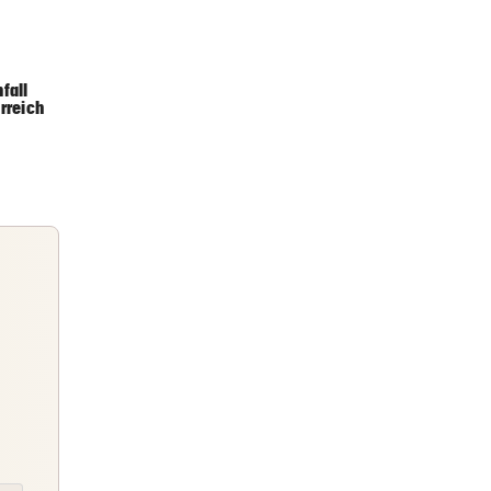
2 Stunden
I
fall
rreich
3 Stunden
3 Stunden
 eine
Briefing
Abends topinformiert über die
Nachrichten des Tages