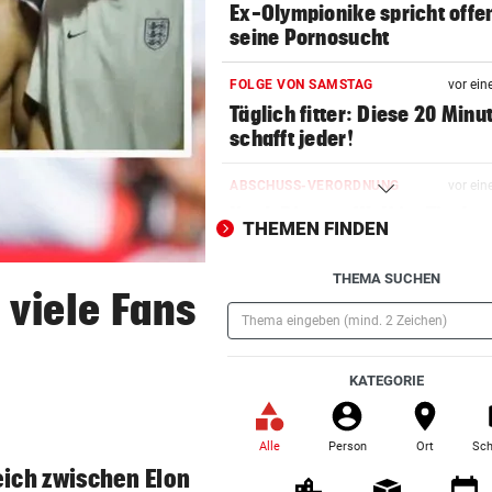
Ex-Olympionike spricht offe
seine Pornosucht
FOLGE VON SAMSTAG
vor ein
Täglich fitter: Diese 20 Minu
schafft jeder!
ABSCHUSS-VERORDNUNG
vor ein
Nach Rissen: Wolf im Tiroler
THEMEN FINDEN
Bezirk Imst entnommen
THEMA SUCHEN
HOFFNUNG FÜR PATIENTEN
vor ein
viele Fans
Diese Krebstherapien bieten
Heilungschancen
(Pflichtfeld)
KATEGORIE
EIN KIND UNTER OPFERN
vor ein
Kiew schutzlos: Drei Tote bei
Russen-Luftangriffen
Alle
Person
Ort
Sch
(ausgewählt)
leich zwischen Elon
UMFRAGE ALARMIEREND
vor ein