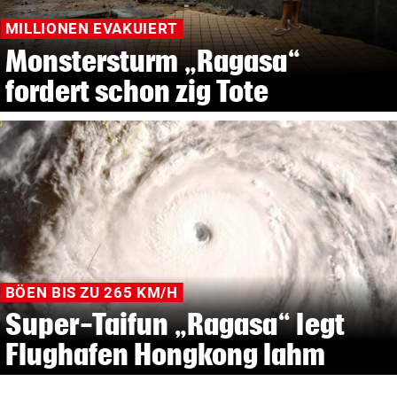
MILLIONEN EVAKUIERT
Monstersturm „Ragasa“
fordert schon zig Tote
BÖEN BIS ZU 265 KM/H
Super-Taifun „Ragasa“ legt
Flughafen Hongkong lahm