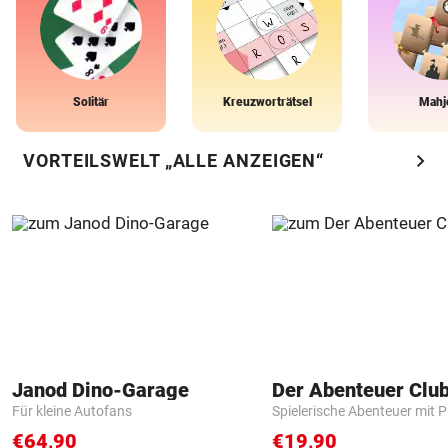
Solitär
Kreuzworträtsel
Mahj
chevron_right
VORTEILSWELT „ALLE ANZEIGEN“
Janod Dino-Garage
Der Abenteuer Clu
Für kleine Autofans
Spielerische Abenteuer mit P
€64,90
€19,90