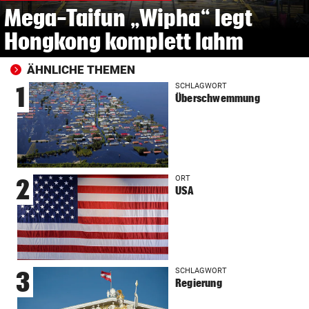
Mega-Taifun „Wipha“ legt
Hongkong komplett lahm
ÄHNLICHE THEMEN
SCHLAGWORT
1
Überschwemmung
ORT
2
USA
SCHLAGWORT
3
Regierung