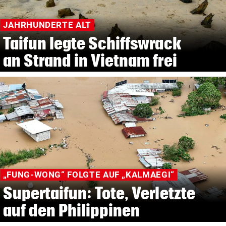
JAHRHUNDERTE ALT
Taifun legte Schiffswrack
an Strand in Vietnam frei
„FUNG-WONG“ FOLGTE AUF „KALMAEGI“
Supertaifun: Tote, Verletzte
auf den Philippinen