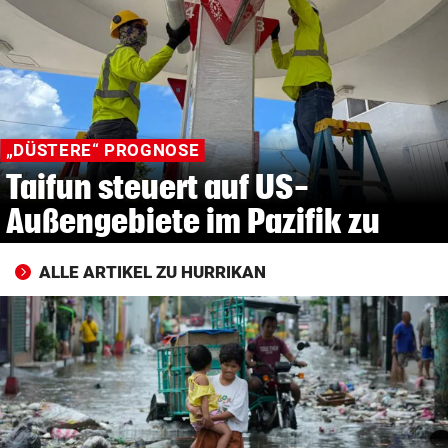
© Krone Multimedia GmbH & Co KG 2026
Muthgasse 2, 1190 Wien
„DÜSTERE“ PROGNOSE
Taifun steuert auf US-
Außengebiete im Pazifik zu
ALLE ARTIKEL ZU HURRIKAN