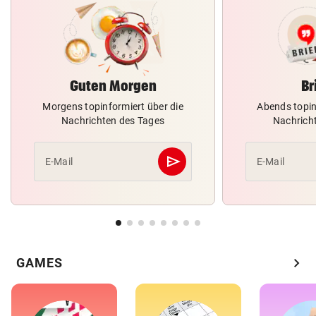
Guten Morgen
Br
Morgens topinformiert über die
Abends topin
Nachrichten des Tages
Nachrich
send
E-Mail
E-Mail
Abschicken
chevron_right
GAMES