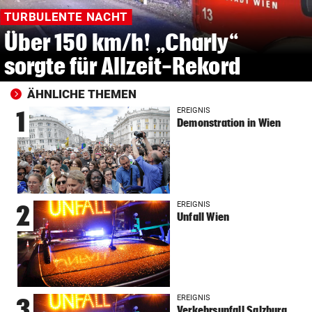
TURBULENTE NACHT
Über 150 km/h! „Charly“
sorgte für Allzeit-Rekord
ÄHNLICHE THEMEN
EREIGNIS
1
Demonstration in Wien
EREIGNIS
2
Unfall Wien
EREIGNIS
3
Verkehrsunfall Salzburg