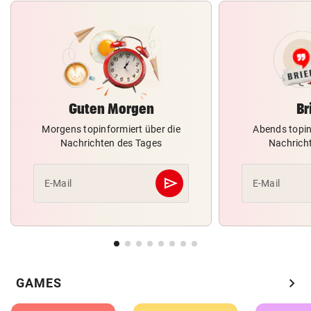
Guten Morgen
Br
Morgens topinformiert über die
Abends topin
Nachrichten des Tages
Nachrich
send
E-Mail
E-Mail
Abschicken
chevron_right
GAMES