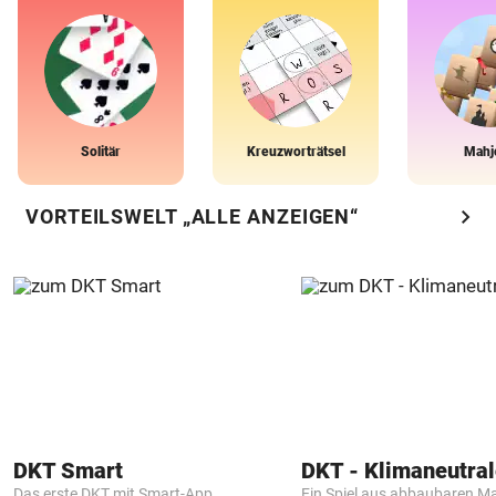
Solitär
Kreuzworträtsel
Mahj
chevron_right
VORTEILSWELT „ALLE ANZEIGEN“
DKT Smart
Das erste DKT mit Smart-App
Ein Spiel aus abbaubaren Ma