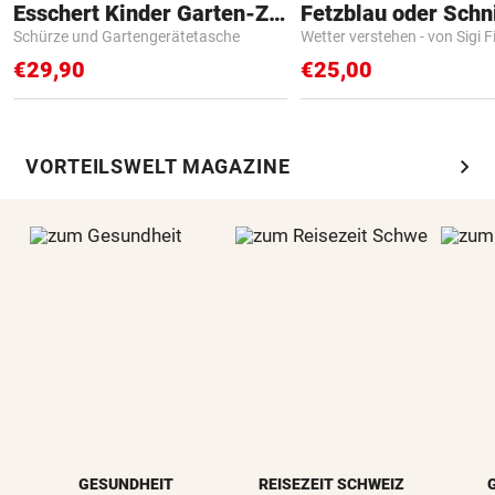
Esschert Kinder Garten-Zubehör
Fetzblau oder Schn
Schürze und Gartengerätetasche
Wetter verstehen - von Sigi F
€29,90
€25,00
chevron_right
VORTEILSWELT MAGAZINE
GESUNDHEIT
REISEZEIT SCHWEIZ