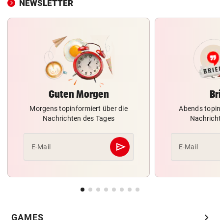
NEWSLETTER
Guten Morgen
Br
Morgens topinformiert über die
Abends topin
Nachrichten des Tages
Nachrich
send
E-Mail
E-Mail
Abschicken
chevron_right
GAMES