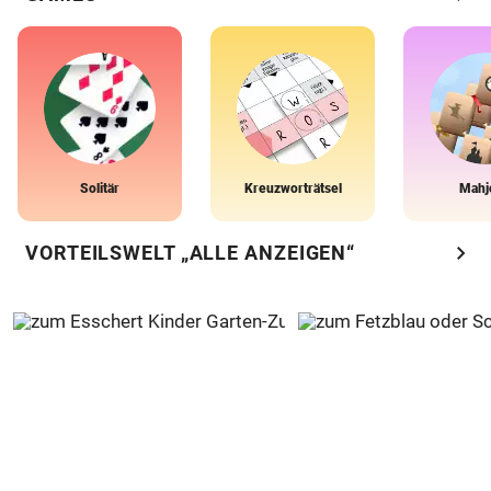
Solitär
Kreuzworträtsel
Mahj
chevron_right
VORTEILSWELT „ALLE ANZEIGEN“